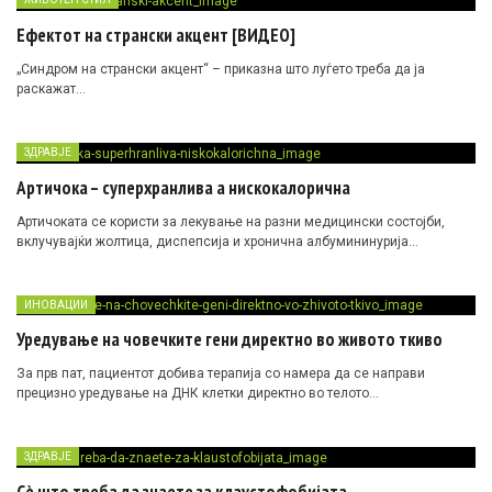
Ефектот на странски акцент [ВИДЕО]
„Синдром на странски акцент“ – приказна што луѓето треба да ја
раскажат…
ЗДРАВЈЕ
Артичока – суперхранлива а нискокалорична
Артичоката се користи за лекување на разни медицински состојби,
вклучувајќи жолтица, диспепсија и хронична албумининурија…
ИНОВАЦИИ
Уредување на човечките гени директно во живото ткиво
За прв пат, пациентот добива терапија со намера да се направи
прецизно уредување на ДНК клетки директно во телото…
ЗДРАВЈЕ