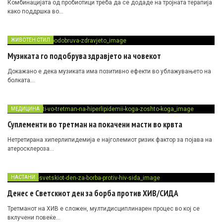
Комбинацијата од пробиотици треба да се додаде на тројната терапија
како поддршка во…
ЖИВОТЕН СТИЛ
Музиката го подобрува здравјето на човекот
Докажано е дека музиката има позитивно ефекти во ублажувањето на
болката…
МЕДИЦИНА
Суплементи во третман на покачени масти во крвта
Нетретирана хиперлипидемија е најголемиот ризик фактор за појава на
атеросклероза…
НАСТАНИ
Денес е Светскиот ден за борба против ХИВ/СИДА
Третманот на ХИВ е сложен, мултидисциплинарен процес во кој се
вклучени повеќе…