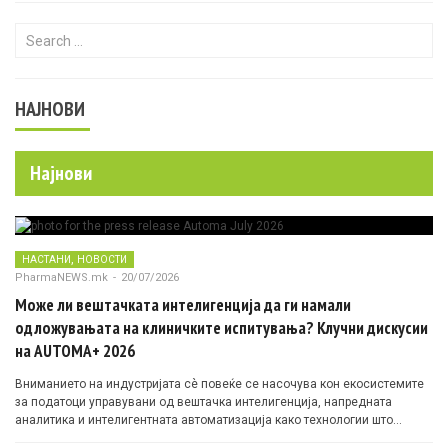
Search for:
НАЈНОВИ
Најнови
,
НАСТАНИ
НОВОСТИ
PharmaNEWS.mk
-
20/07/2026
Може ли вештачката интелигенција да ги намали
одложувањата на клиничките испитувања? Клучни дискусии
на AUTOMA+ 2026
Вниманието на индустријата сè повеќе се насочува кон екосистемите
за податоци управувани од вештачка интелигенција, напредната
аналитика и интелигентната автоматизација како технологии што
овозможуваат поефикасни клинички истражувања засновани на