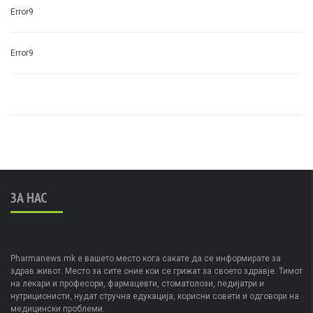
Error9
Error9
ЗА НАС
Pharmanews.mk е вашето место кога сакате да се информирате за
здрав живот. Место за сите оние кои се грижат за своето здравје. Тимот
на лекари и професори, фармацевти, стоматолози, педијатри и
нутриционисти, нудат стручна едукација, корисни совети и одговори на
медицински проблеми.