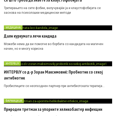
Сè што треба да знаете за клаустофобијата
Третирањето на сите фобии, вклучувајќи ја и клаустофобијата се
заснова на психолошки медицински методи
МЕДИЦИНА
Дали куркумата лечи кандида
Можеби нема да ви помогне во борбата со кандидата на магичен
начин, но е многу корисна
ИНТЕРВЈУ
ИНТЕРВЈУ со д-р Зоран Максимовиќ: Пробиотик со секој
антибиотик
Пробиотиците се неопходнен партнер при антибиотската терапија…
ФАРМАЦИЈА
Природен третман за упорните хеликобактер инфекции