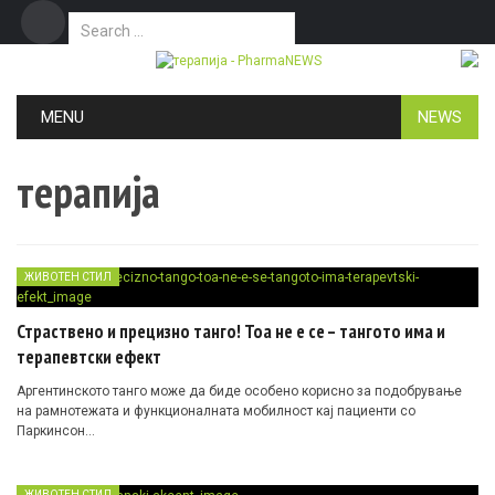
Search for:
Дома
Маркетинг
Контакт
Skip to content
MENU
NEWS
терапија
ЖИВОТЕН СТИЛ
Страствено и прецизно танго! Тоа не е се – тангото има и
терапевтски ефект
Аргентинското танго може да биде особено корисно за подобрување
на рамнотежата и функционалната мобилност кај пациенти со
Паркинсон…
ЖИВОТЕН СТИЛ