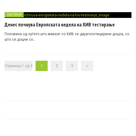
НАСТАНИ
Денес почнува Европската недела на ХИВ тестирање
Половина од луѓето што живеат со ХИВ се дијагностицирани доцна, со
што се доцни со…
Страница 1 од 3
1
2
3
»