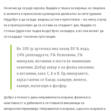
Не може да се јаде сирова, бидејќи е тешка за варење, но сварена
и зачинета е првокласен кулинарски деликатес за сите гурмани.
Најдобро е да се јаде веднаш штом е приготвена – во никој случај
не е препорачливо да се остави за следниот ден, бидејќи со
стоење (дури и во ладна вода) брзо оксидира, а во неа можат да
се создадат токсични супстанции.
Во 100 гр артичока има околу 80 % вода,
14% јаглехидрати, 3% белковини, 2%
минерали, витамини и масти во минимални
количини. Добар извор е на фолна киселина
и витамини, како C, К и B. Од минералите,
најзастапени се бакар, калциум, железо,
калиум, магнезиум и фосфор.
Добро е познато дека неправилната исхрана, физичката
неактивност и дебелината се главните виновници за
хиперхолестеринемија. Неправилната исхрана, односно исхраната