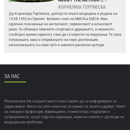
КОРНЕЛИЈА ЃОРЃИЕСКА
Д-р Корнелија Ѓорѓиеска, доктор по општа медицина е родена на
14.08.1993 во Прилеп. Активен член на ММСА и ЕМСА. Има
одлично познавање на англискиот, германскиот и шпанскиот
јазик. Ги обожава тимските спортови и дружењето, а нејзиното
слободно време најмногу сака да го користи за пишување. Ги сака
патувањата, како и откривањето на нови дестинации,
запознавањето со нови луѓе и нивните различни култури.
ЗА НАС
Pharmanews.mk е вашето место кога сакате да се информирате за
здрав живот. Место за сите оние кои се грижат за своето здравје. Тимот
на лекари и професори, фармацевти, стоматолози, педијатри и
нутриционисти, нудат стручна едукација, корисни совети и одговори на
медицински проблеми.