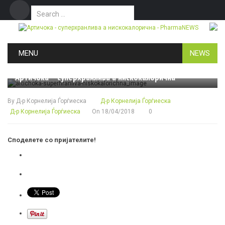
Search for:
Дома
Маркетинг
Контакт
Skip to content
MENU
NEWS
ЗДРАВЈЕ
Артичока – суперхранлива а нискокалорична
By
Д-р Корнелија Ѓорѓиеска
Д-р Корнелија Ѓорѓиеска
Д-р Корнелија Ѓорѓиеска
On
18/04/2018
0
Споделете со пријателите!