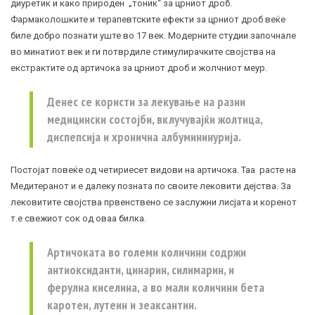
диуретик и како природен „тоник“ за црниот дроб.
Фармаколошките и терапевтските ефекти за црниот дроб веќе
биле добро познати уште во 17 век. Модерните студии започнале
во минатиот век и ги потврдиле стимулирачките својства на
екстрактите од артичока за црниот дроб и жолчниот меур.
Денес се користи за лекување на разни
медицински состојби, вклучувајќи
жолтица
,
диспепсија
и хронична албумининурија.
Постојат повеќе од четириесет видови на артичока. Таа расте на
Медитеранот и е далеку позната по своите лековити дејства. За
лековитите својства првенствено се заслужни лисјата и коренот
т.е свежиот сок од оваа билка.
Артичоката во големи количини содржи
антиоксиданти, цинарин, силимарин, и
ферулна киселина, а во мали количини бета
каротен, лутеин и зеаксантин.