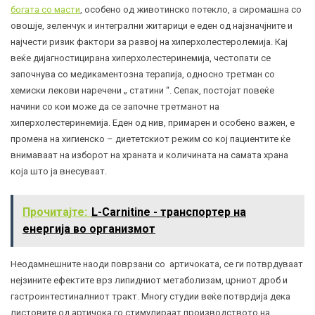
богата со масти
, особено од животинско потекло, а сиромашна со
овошје, зеленчук и интегрални житарици е еден од најзначјните и
најчести ризик фактори за развој на хиперхолестеролемија. Кај
веќе дијагностицирана хиперхолестеринемија, честопати се
започнува со медикаментозна терапија, односно третман со
хемиски лекови наречени „ статини “. Сепак, постојат повеќе
начини со кои може да се започне третманот на
хиперхолестеринемија. Еден од нив, примарен и особено важен, е
промена на хигиенско – диететскиот режим со кој пациентите ќе
внимаваат на изборот на храната и количината на самата храна
која што ја внесуваат.
Прочитајте:
L-Carnitine - транспортер на
енергија во организмот
Неодамнешните наоди поврзани со артичоката, се ги потврдуваат
нејзините ефектите врз липидниот метаболизам, црниот дроб и
гастроинтестиналниот тракт. Многу студии веќе потврдија дека
листовите од артичока го стимулираат производството на