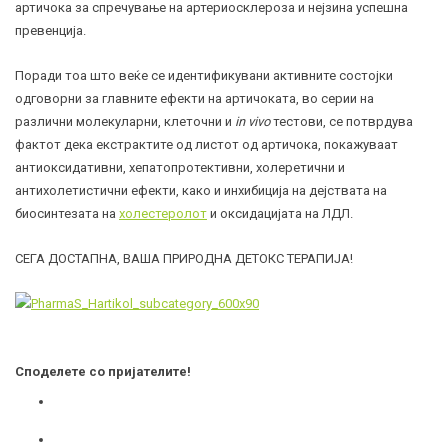
артичока за спречување на артериосклероза и нејзина успешна
превенција.
Поради тоа што веќе се идентификувани активните состојки
одговорни за главните ефекти на артичоката, во серии на
различни молекуларни, клеточни и
in vivo
тестови, се потврдува
фактот дека екстрактите од листот од артичока, покажуваат
антиоксидативни, хепатопротективни, холеретични и
антихолетистични ефекти, како и инхибиција на дејствата на
биосинтезата на
холестеролот
и оксидацијата на
ЛДЛ
.
СЕГА ДОСТАПНА, ВАША ПРИРОДНА ДЕТОКС ТЕРАПИЈА!
Споделете со пријателите!