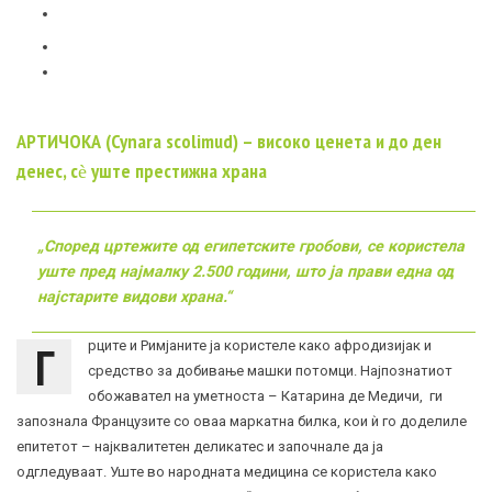
AРТИЧОКА (Cynara scolimud) – високо ценета и до ден
денес, сѐ уште престижна храна
„Според цртежите од египетските гробови, се користела
уште пред најмалку 2.500 години, што ја прави една од
најстарите видови храна.“
Г
рците и Римјаните ја користеле како афродизијак и
средство за добивање машки потомци. Најпознатиот
обожавател на уметноста – Катарина де Медичи, ги
запознала Французите со оваа маркатна билка, кои ѝ го доделиле
епитетот – најквалитетен деликатес и започнале да ја
одгледуваат. Уште во народната медицина се користела како