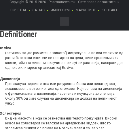
Copyright © 2015-2026 - Pharmanews.mk - Сите права се заштитени
ПОЧЕТНА
ЗА НАС
ИМПРЕСУМ
МАРКЕТИНГ
КОНТАКТ
Definitioner
In vivo
(латински за „во рамките на живото“) истражувања во кои ефектите од
разни биолошки ентитети се тестираат на цели, живи организми или
клетки, обично животни, вклучително и луѓе и растенија, наспроти дел
од ткиво или мртов организам кај Ex vivo.
Диспепсија
Претставува перзистентна или рекурентна болка или нелагодност,
локализирана во горниот дел од стомакот. Најчест вид на диспепсија
е функционалната диспепсија, наречена и неулкусна диспепсија.
Околу 30% од сите случаи на диспепсија се должат на пептичкиот
улкус.
Холестерол
Вид на маснотија која се разнесува низ телото преку крвта. Високи
нивоа на холестерол се таложат на артериските ѕидови, што го
зголемува ризикот од појава на мозочен удар и срцев удар.