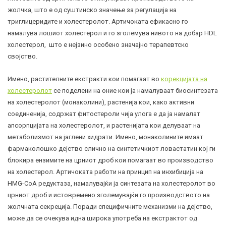
жолчка, што е од суштинско значење за регулација на
триглицеридите и холестеролот. Артичоката ефикасно го
намалува лошиот
холестерол
и го зголемува нивото на добар HDL
холестерол, што е нејзино особено значајно терапевтско
својство.
Имено, растителните екстракти кои помагаат во
корекцијата на
холестеролот
се поделени на оние кои ја намалуваат биосинтезата
на холестеролот (монаколини), растенија кои, како активни
соединенија, содржат фитостероли чија улога е да ја намалат
апсорпцијата на холестеролот, и растенијата кои делуваат на
метаболизмот на јаглени хидрати. Имено, монаколините имаат
фармаколошко дејство слично на синтетичкиот ловастатин кој ги
блокира ензимите на црниот дроб кои помагаат во производство
на холестерол. Артичоката работи на принцип на инхибиција на
HMG-CoA редуктаза, намалувајќи ја синтезата на холестеролот во
црниот дроб и истовремено зголемувајќи го производството на
жолчната секреција. Поради специфичните механизми на дејство,
може да се очекува идна широка употреба на екстрактот од