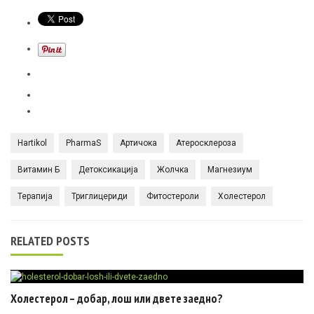
Hartikol
PharmaS
Артичока
Атеросклероза
Витамин Б
Детоксикација
Жолчка
Магнезиум
Терапија
Триглицериди
Фитостероли
Холестерол
RELATED POSTS
Холестерол – добар, лош или двете заедно?