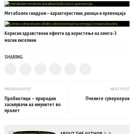
Метаболен синдром – карактеристики, ризици и превенција
Корисни здравствени ефекти од користење на омега-3
масни киселини
SHARING
Post navigation
PREVIOUS POST
NEXT POST
Пробиотици – природни
Пчелите суперхерои
засилувачи на имунитет во
пролет
ABOUT THE AUTHOR
Д-Р