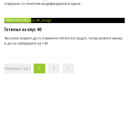
поврзани со генетски модифицираната храна…
ЖИВОТЕН СТИЛ
Готвење на плус 40
Ако веќе морате да го поминете летото во градот, тогаш можете малку
и да се забавувате на +40
Страница 1 од 2
1
2
»