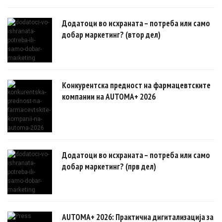
овозможуваат поефикасни клинички истражувања засновани на
докази.
Додатоци во исхраната – потреба или само
добар маркетинг? (втор дел)
Конкурентска предност на фармацевтските
компании на AUTOMA+ 2026
Додатоци во исхраната – потреба или само
добар маркетинг? (прв дел)
AUTOMA+ 2026: Практична дигитализација за