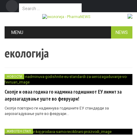
Search for:
Дома
Маркетинг
Контакт
Skip to content
MENU
NEWS
екологија
НОВОСТИ
Скопје и оваа година го надмина годишниот ЕУ лимит за
аерозагадување уште во февруари!
Скопје повторно ги надминува годишните ЕУ стандарди за
аерозагадување уште во февруари…
ЖИВОТЕН СТИЛ