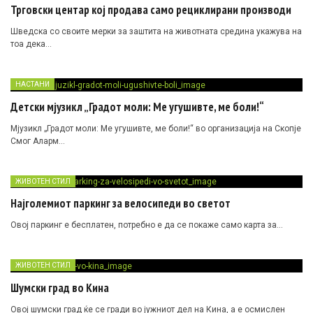
Трговски центар кој продава само рециклирани производи
Шведска со своите мерки за заштита на животната средина укажува на
тоа дека…
НАСТАНИ
Детски мјузикл „Градот моли: Ме угушивте, ме боли!“
Мјузикл „Градот моли: Ме угушивте, ме боли!“ во организација на Скопје
Смог Аларм…
ЖИВОТЕН СТИЛ
Најголемиот паркинг за велосипеди во светот
Овој паркинг е бесплатен, потребно е да се покаже само карта за…
ЖИВОТЕН СТИЛ
Шумски град во Кина
Овој шумски град ќе се гради во јужниот дел на Кина, а е осмислен