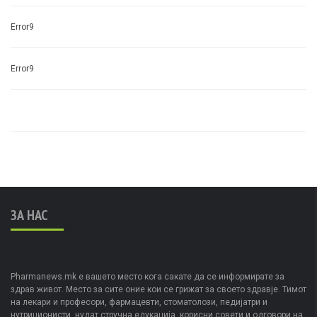
Error9
Error9
ЗА НАС
Pharmanews.mk е вашето место кога сакате да се информирате за
здрав живот. Место за сите оние кои се грижат за своето здравје. Тимот
на лекари и професори, фармацевти, стоматолози, педијатри и
нутриционисти, нудат стручна едукација, корисни совети и одговори на