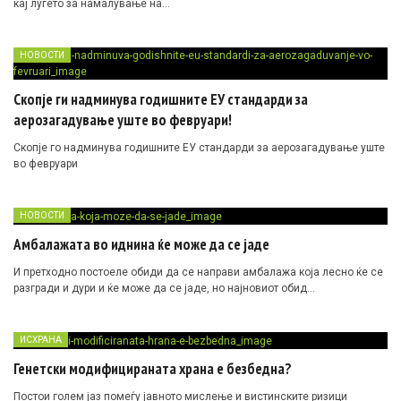
кај луѓето за намалување на…
НОВОСТИ
Скопје ги надминува годишните ЕУ стандарди за
аерозагадување уште во февруари!
Скопје го надминува годишните ЕУ стандарди за аерозагадување уште
во февруари
НОВОСТИ
Амбалажата во иднина ќе може да се јаде
И претходно постоеле обиди да се направи амбалажа која лесно ќе се
разгради и дури и ќе може да се јаде, но најновиот обид…
ИСХРАНА
Генетски модифицираната храна е безбедна?
Постои голем јаз помеѓу јавното мислење и вистинските ризици