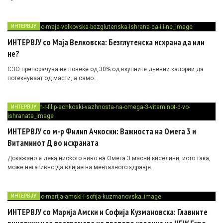
ИНТЕРВЈУ
ИНТЕРВЈУ со Маја Велковска: Безглутенска исхрана да или
не?
СЗО препорачува не повеќе од 30% од вкупните дневни калории да
потекнуваат од масти, а само…
ИНТЕРВЈУ
ИНТЕРВЈУ со м-р Филип Ачкоски: Важноста на Омега 3 и
Витаминот Д во исхраната
Докажано е дека ниското ниво на Омега 3 масни киселини, исто така,
може негативно да влијае на менталното здравје…
ИНТЕРВЈУ
ИНТЕРВЈУ со Марија Амски и Софија Кузмановска: Главните