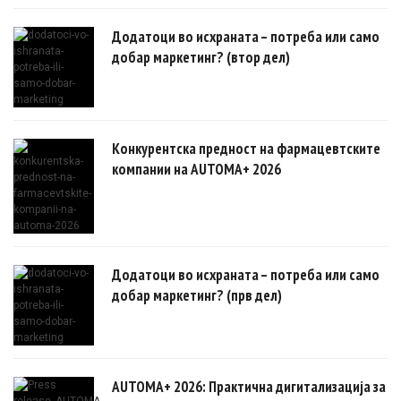
овозможуваат поефикасни клинички истражувања засновани на
докази.
Додатоци во исхраната – потреба или само
добар маркетинг? (втор дел)
Конкурентска предност на фармацевтските
компании на AUTOMA+ 2026
Додатоци во исхраната – потреба или само
добар маркетинг? (прв дел)
AUTOMA+ 2026: Практична дигитализација за