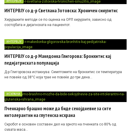
ИНТЕРВЈУ
ИНТЕРВЈУ со д-р Светлана Зотовска: Хроничен синузитис
Хируршките методи се по оценка на ОРЛ хирурзите, зависно од
состојбата и дијагнозата на пациентот.
ИНТЕРВЈУ
ИНТЕРВЈУ со д-р Македонка Глигорова: Бронхитис кај
педијатриската популација
Д-р Глигоровска истакнува: Симптомите на бронхитис се температура
не повеќе од 38°С која трае не повеќе до три дена…
ИСХРАНА
Пченкарно брашно може да биде секојдневие за сите
интолерантни на глутенска исхрана
Скробот е основен составен дел на зрното на пченката со 80% од
сувата маса…