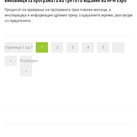
виновници за програмата на третото издание на HFW Expo
Процесот на креирање на програмата трае повеќе месеци, а
инспирација и информации црпиме преку социјалните мрежи, разговори
со пријателите…
Страница 1 од 7
1
2
3
4
5
...
»
Последна
»