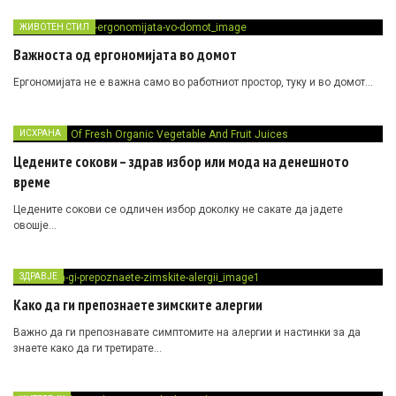
ЖИВОТЕН СТИЛ
Важноста од ергономијата во домот
Ергономијата не е важна само во работниот простор, туку и во домот…
ИСХРАНА
Цедените сокови – здрав избор или мода на денешното
време
Цедените сокови се одличен избор доколку не сакате да јадете
овошје…
ЗДРАВЈЕ
Како да ги препознаете зимските алергии
Важно да ги препознавате симптомите на алергии и настинки за да
знаете како да ги третирате…