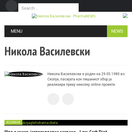
Search for:
Дома
Маркетинг
Контакт
Skip to content
MENU
NEWS
Никола Василевски
Никола Василевски е роден на 29.05.1980 во
Скопје, пасијата кон пишаниот збор ја
реализира преку неколку online проекти.
ИСХРАНА
Што е ниско-јаглехидратна исхрана – Low-Carb Diet