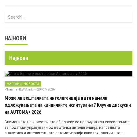
Search for:
НАЈНОВИ
Најнови
,
НАСТАНИ
НОВОСТИ
PharmaNEWS.mk
-
20/07/2026
Може ли вештачката интелигенција да ги намали
одложувањата на клиничките испитувања? Клучни дискусии
на AUTOMA+ 2026
Вниманието на индустријата сè повеќе се насочува кон екосистемите
за податоци управувани од вештачка интелигенција, напредната
аналитика и интелигентната автоматизација како технологии што