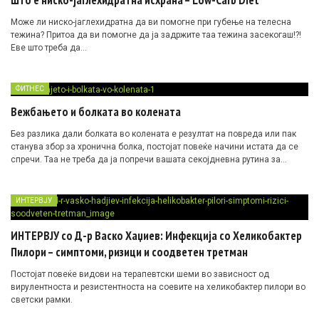
Може ли ниско-јаглехидратна да ви помогне при губење на телесна
тежина? Притоа да ви помогне да ја задржите таа тежина засекогаш!?!
Еве што треба да…
ФИТНЕС
Вежбањето и болката во колената
Без разлика дали болката во колената е резултат на повреда или пак
станува збор за хронична болка, постојат повеќе начини истата да се
спречи. Таа не треба да ја попречи вашата секојдневна рутина за
вежбање…
ИНТЕРВЈУ
ИНТЕРВЈУ со Д-р Васко Хаџиев: Инфекција со Хеликобактер
Пилори – симптоми, ризици и соодветен третман
Постојат повеќе видови на терапевтски шеми во зависност од
вирулентноста и резистентноста на соевите на хеликобактер пилори во
светски рамки.