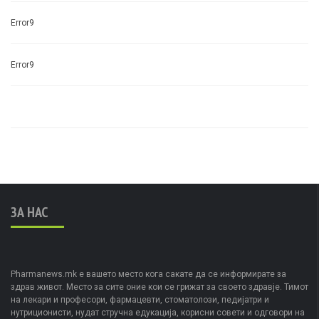
Error9
Error9
ЗА НАС
Pharmanews.mk е вашето место кога сакате да се информирате за
здрав живот. Место за сите оние кои се грижат за своето здравје. Тимот
на лекари и професори, фармацевти, стоматолози, педијатри и
нутриционисти, нудат стручна едукација, корисни совети и одговори на