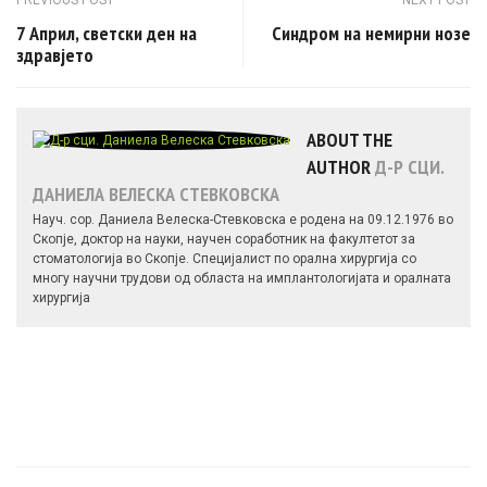
Post navigation
7 Април, светски ден на
Синдром на немирни нозе
здравјето
ABOUT THE
AUTHOR
Д-Р СЦИ.
ДАНИЕЛА ВЕЛЕСКА СТЕВКОВСКА
Науч. сор. Даниела Велеска-Стевковска е родена на 09.12.1976 во
Скопје, доктор на науки, научен соработник на факултетот за
стоматологија во Скопје. Специјалист по орална хирургија со
многу научни трудови од областа на имплантологијата и оралната
хирургија