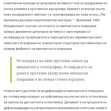
комплексни каскади на целуларна активност кои се придружени со
јонска размена и протеинска адсорпција. Крвниот коагулум околу
нoво инсерираниот имплант се трансформира во нова коска
„
The
hematoma becomes transformed into new bone“
–
Branemark 1985
.
Иницијалниот контакт на коската со имплантната површина
креира динамична целуларна активност започнувајќи со
активација нa тромбоцитите и леукоцитите во периимплантниот
хематом и атачирање на транзиторни структурни протеини како на
пример фибринот на имплантната површина.
Ретенцијата на овие протеини зависи од
имплантната топографија. Атачирањето на
раните протеини околу мазни имплантни
површини е во помал степен изразено.
Новите методологии на модификација на имплантната површина
во голема мера влијаат на забрзување на контактната остеогенеза
за сметка на дистантната остеогенеза. Делуваат и на процесите на
диференцијација на репаративните мезенхимални клеточни линии и