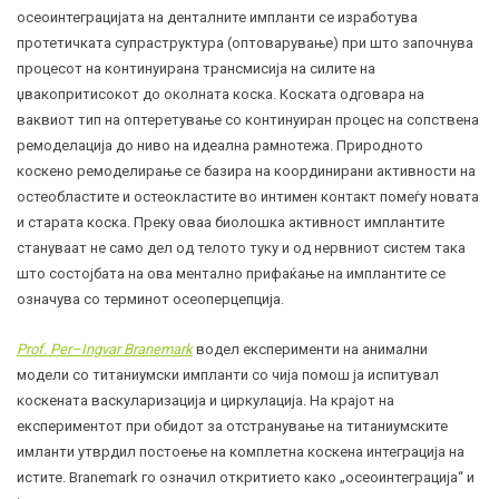
осеоинтеграцијата на денталните импланти се изработува
протетичката супраструктура (оптоварување) при што започнува
процесот на континуирана трансмисија на силите на
џвакопритисокот до околната коска. Коската одговара на
ваквиот тип на оптеретување со континуиран процес на сопствена
ремоделација до ниво на идеална рамнотежа. Природното
коскено ремоделирање се базира на координирани активности на
остеобластите и остеокластите во интимен контакт помеѓу новата
и старата коска. Преку оваа биолошка активност имплантите
стануваат не само дел од телото туку и од нервниот систем така
што состојбата на ова ментално прифаќање на имплантите се
означува со терминот осеоперцепција.
Prof. Per–Ingvar Branemark
водел експерименти на анимални
модели со титаниумски импланти со чија помош ја испитувал
коскената васкуларизација и циркулација. На крајот на
експериментот при обидот за отстранување на титаниумските
имланти утврдил постоење на комплетна коскена интеграција на
истите. Branemark го означил откритието како „осеоинтеграција“ и