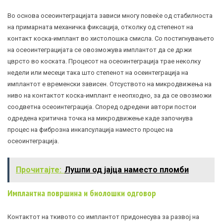
Во основа осеоинтеграцијата зависи многу повеќе од стабилноста
на примарната механичка фиксација, отколку од степенот на
контакт коска-имплант во хистолошка смисла. Со постигнувањето
на осеоинтеграцијата се овозможува имплантот да се држи
цврсто во коската. Процесот на осеоинтеграција трае неколку
недели или месеци така што степенот на осеинтеграција на
имплантот е временски зависен. Отсуството на микродвижења на
ниво на контактот коска-имплант е неопходно, за да се овозможи
соодветна осеоинтеграција. Според одредени автори постои
одредена критична точка на микродвижење каде започнува
процес на фиброзна инкапсулација наместо процес на
осеоинтеграција.
Прочитајте:
Лушпи од јајца наместо пломби
Имплантна површина и биолошки одговор
Контактот на ткивото со имплантот придонесува за развој на