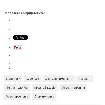
Споделете со пријателите!
Branemark
Laser-Lok
Дентални Импланти
Имплант
Имплантологија
Орално Здравје
Осеоинтеграција
Осеоперцепција
Стоматологија