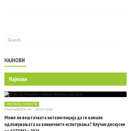
Search for:
НАЈНОВИ
Најнови
,
НАСТАНИ
НОВОСТИ
PharmaNEWS.mk
-
20/07/2026
Може ли вештачката интелигенција да ги намали
одложувањата на клиничките испитувања? Клучни дискусии
на AUTOMA+ 2026