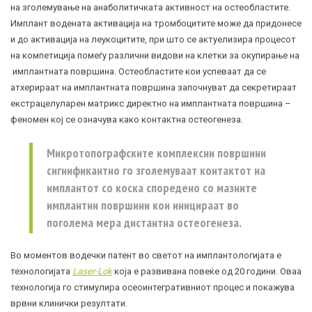
на зголемување на анаболитичката активност на остеобластите.
Имплант водената активација на тромбоцитите може да придонесе
и до активација на леукоцитите, при што се актуелизира процесот
на компетиција помеѓу различни видови на клетки за окупирање на
имплантната површина. Остеобластите кои успеваат да се
атхерираат на имплантната површина започнуват да секретираат
екстрацелуларен матрикс директно на имплантната површина –
феномен кој се означува како контактна остеогенеза.
Микротопографските комплексни површини
сигнификантно го зголемуваат контактот на
имплантот со коска споредено со мазните
имплантни површини кои иницираат во
поголема мера дистантна остеогенеза.
Во моментов водечки патент во светот на имплантологијата е
технологијата
Laser-Lok
која е развивана повеќе од 20 години. Оваа
технологија го стимулира осеоинтегративниот процес и покажува
врвни клинички резултати.