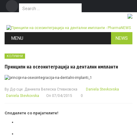
Search for:
Дома
Маркетинг
Контакт
Skip to content
MENU
NEWS
КОЛУМНИ
Принципи на осеоинтеграција на дентални импланти
By
Д-р сци. Даниела Велеска Стевковска
Daniela Stevkovska
Daniela Stevkovska
On
07/04/2015
0
Споделете со пријателите!