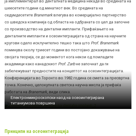
ја имплементирал во денталната медицина некаде во средината на
шеесетите години од минатиот век. Во средината на
седумдесетите
Branemark
влегува во комерцијално партнерство
со шведска компанија од областа на одбраната со цел да започне
со производство на дентални импланти. Прифаќањето на
денталните импланти и осеоинтеграцијата од страна на научните
кругови одело исклучително тешко така што
Prof. Branemark
поминува околу триесет години во постојано докажување на
својата теорија, се до моментот кога некои од помладите
академици како канадскиот
Prof. Zarb
не започнат да ги
забележуваат предностите на концептот на осеоинтеграцијата.
Конференцијата во Торонто во 1982 година се смета за пресвртна
точка. Конечно, целокупната светска научна мисла ја прифаќа
работата на
Branemark
, види слика.
Електронмикроскопски наод на осеоинтeгрирана
титаниумова површина
Принцип
и
на осеоинтеграција