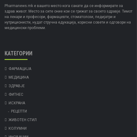
Pharmanews.mk е вашето место кога сакате да се информирате за
здрав живот. Место за сите оние кои се грижат за своето здравје. Тимот
на лекари и професори, фармацевти, стоматолози, педијатри и
нутриционисти, нудат стручна едукација, корисни совети и одговори на
медицински проблеми.
КАТЕГОРИИ
ФАРМАЦИЈА
МЕДИЦИНА
ЗДРАВЈЕ
ФИТНЕС
ИСХРАНА
РЕЦЕПТИ
ЖИВОТЕН СТИЛ
КОЛУМНИ
ИНОВАЦИИ