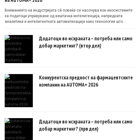
Вниманието на индустријата сè повеќе се насочува кон екосистемите
за податоци управувани од вештачка интелигенција, напредната
аналитика и интелигентната автоматизација како технологии што
овозможуваат поефикасни клинички истражувања засновани на
докази.
Додатоци во исхраната – потреба или само
добар маркетинг? (втор дел)
Конкурентска предност на фармацевтските
компании на AUTOMA+ 2026
Додатоци во исхраната – потреба или само
добар маркетинг? (прв дел)