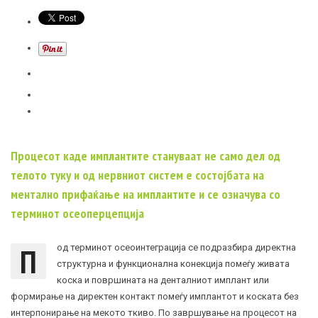
Процесот каде имплантите стануваат не само дел од
телото туку и од нервниот систем е состојбата на
ментално прифаќање на имплантите и се означува со
терминот осеоперцепција
П
од терминот осеоинтеграција се подразбира директна
структурна и функционална конекција помеѓу живата
коска и површината на денталниот имплант или
формирање на директен контакт помеѓу имплантот и коската без
интерпонирање на мекото ткиво. По завршување на процесот на