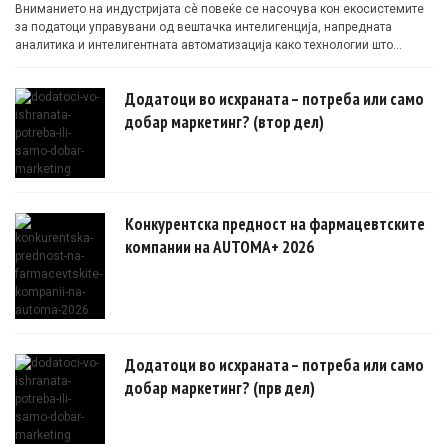
Вниманието на индустријата сè повеќе се насочува кон екосистемите
за податоци управувани од вештачка интелигенција, напредната
аналитика и интелигентната автоматизација како технологии што
овозможуваат поефикасни клинички истражувања засновани на
докази.
Додатоци во исхраната – потреба или само
добар маркетинг? (втор дел)
Конкурентска предност на фармацевтските
компании на AUTOMA+ 2026
Додатоци во исхраната – потреба или само
добар маркетинг? (прв дел)