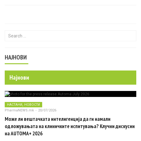
Search for:
НАЈНОВИ
Најнови
,
НАСТАНИ
НОВОСТИ
PharmaNEWS.mk
-
20/07/2026
Може ли вештачката интелигенција да ги намали
одложувањата на клиничките испитувања? Клучни дискусии
на AUTOMA+ 2026