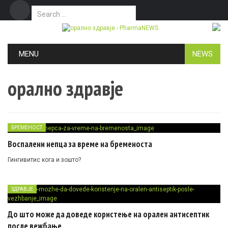
Search for:
Дома
Маркетинг
Контакт
Skip to content
MENU
NEWS
орално здравје
БРЕМЕНОСТ
Воспалени непца за време на бременоста
Гингивитис кога и зошто?
ЗДРАВЈЕ
До што може да доведе користење на орален антисептик
после вежбање