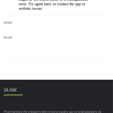
Error9
Error9
ЗА НАС
Pharmanews.mk е вашето место кога сакате да се информирате за