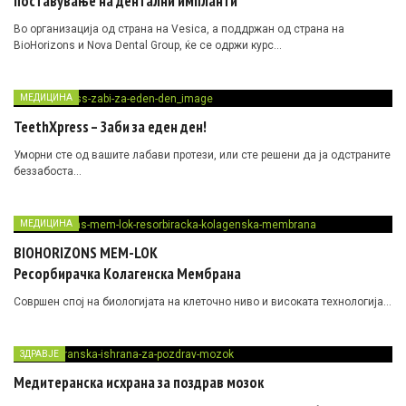
поставување на дентални импланти
Во организација од страна на Vesica, а поддржан од страна на
BioHorizons и Nova Dental Group, ќе се одржи курс…
МЕДИЦИНА
TeethXpress – Заби за еден ден!
Уморни сте од вашите лабави протези, или сте решени да ја одстраните
беззабоста…
МЕДИЦИНА
BIOHORIZONS MEM-LOK
Ресорбирачка Колагенска Мембрана
Совршен спој на биологијата на клеточно ниво и високата технологија…
ЗДРАВЈЕ
Медитеранска исхрана за поздрав мозок