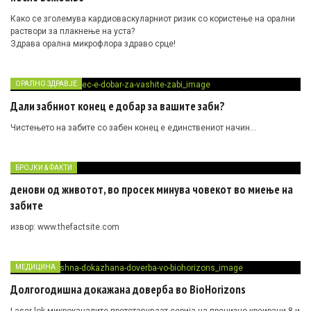
Како се зголемува кардиоваскуларниот ризик со користење на орални
раствори за плакнење на уста?
Здрава орална микрофлора здраво срце!
ОРАЛНО ЗДРАВЈЕ
Дали забниот конец е добар за вашите заби?
Чистењето на забите со забен конец е единствениот начин…
БРОЈКИ & ФАКТИ
денови од животот, во просек минува човекот во миење на
забите
извор: www.thefactsite.com
МЕДИЦИНА
Долгогодишна докажана доверба во BioHorizons