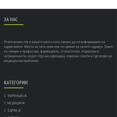
ЗА НАС
Pharmanews.mk е вашето место кога сакате да се информирате за
здрав живот. Место за сите оние кои се грижат за своето здравје. Тимот
на лекари и професори, фармацевти, стоматолози, педијатри и
нутриционисти, нудат стручна едукација, корисни совети и одговори на
медицински проблеми.
КАТЕГОРИИ
ФАРМАЦИЈА
МЕДИЦИНА
ЗДРАВЈЕ