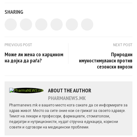
SHARING
Post navigation
PREVIOUS POST
NEXT POST
Може ли жена со карцином
Природни
на дојка да раѓа?
имуностимуланси против
сезонски вирози
ABOUT THE AUTHOR
PHARMANEWS.MK
Pharmanews.mk е вашето место кога сакате да се информирате за
здрав живот. Место за сите оние кои се грижат за своето здравје.
Тимот на лекари и професори, фармацевти, стоматолози,
педијатри и нутриционисти, нудат стручна едукација, корисни
совети и одговори на медицински проблеми.