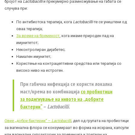
бројот на
Lactobacilli
и прекумерно размножување на габата се
случува при:
По антибиотска терапија, кога
Lactobacilli-
те се уништени од
оваа терапија;
За време на бременост
, кога имаме природен пад на
имунитетот;
Неконтролиран
дијабетес
;
Намален
имунитет
;
Користење на контрацептивни средства или терапија со
високо ниво на естроген.
При габична инфекција се користи локална
маст/крема во комбинација
со пробиотици
за подигнување на нивото на „добрите
бактерии“
–
Lactobacilli.
Овие „добри бактерии“ –
Lactobacilli
,
дел од групата на пробиотици
за вагинална флора се конзумираат во форма на исхрана, капсули
или вагинални супозитории за превенција и третман на