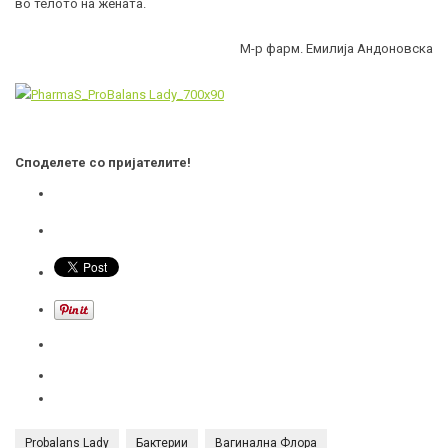
во телото на жената.
М-р фарм. Емилија Андоновска
Споделете со пријателите!
Probalans Lady
Бактерии
Вагинална Флора