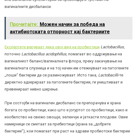
вагиналните дисбаланси.
Прочитајте:
Можен начин за победа на
антибиотската отпорност кај бактериите
Експертите веруваат дека овој вид на пробиотици
Lactobacillus,
поточно
Lactobacillus acidophillus,
помагаат во оддржување на
вагиналниот баланс/вагиналната флора, преку закачување на
вагиналната слузница и на тој начин им отежнуваат на патогените
„лоши“ бактерии да се размножуваат. Исто така,
Lactobacilli-
те
директно адхерираат за патогените бактерии, ги уништиваат и
превенираат нивно ширење.
При состојби на вагинален дисбаланс се препорачува и храна
богата со пробиотици, како што е јогуртот со пробиотици, како и
изобилство на свежо овошје, зеленчук и јаткасти плодови. Овие
намирници се сметаат за пребиотици (храна за „добрите
бактерии“), кои помагаат при раст на здрави пробиотски бактерии