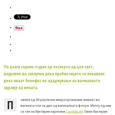
По долги години студии од експерти од цел свет,
дојдовме до заклучок дека пробиотиците се покажале
дека имаат бенефит во оддржување на вагиналното
здравје на жената.
П
овеќе од 50 различни
микроорганизми
живеат во
вагината кои се дел од вагиналната флора. Многу од нив
се тип на бактерии наречени
Lactobacilli
.
Овие бактерии