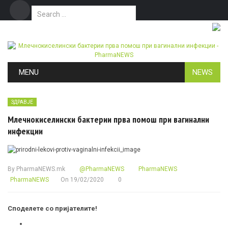
Search for:
Дома
Маркетинг
Контакт
Skip to content
MENU
NEWS
ЗДРАВЈЕ
Млечнокиселински бактерии прва помош при вагинални
инфекции
By
PharmaNEWS.mk
@PharmaNEWS
PharmaNEWS
PharmaNEWS
On
19/02/2020
0
Споделете со пријателите!