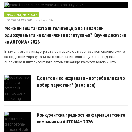
,
НАСТАНИ
НОВОСТИ
PharmaNEWS.mk
-
20/07/2026
Може ли вештачката интелигенција да ги намали
одложувањата на клиничките испитувања? Клучни дискусии
на AUTOMA+ 2026
Вниманието на индустријата сè повеќе се насочува кон екосистемите
за податоци управувани од вештачка интелигенција, напредната
аналитика и интелигентната автоматизација како технологии што
овозможуваат поефикасни клинички истражувања засновани на
докази.
Додатоци во исхраната – потреба или само
добар маркетинг? (втор дел)
Конкурентска предност на фармацевтските
компании на AUTOMA+ 2026