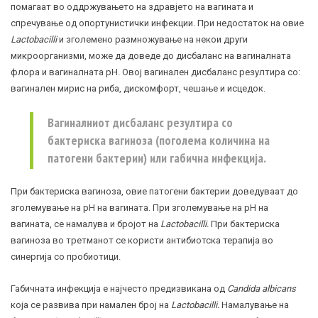
помагаат во оддржувањето на здравјето на вагината и
спречување од опортунистички инфекции. При недостаток на овие
Lactobacilli
и зголемено размножување на некои други
микроорганизми, може да доведе до дисбаланс на вагиналната
флора и вагиналната pH. Овој вагинален дисбаланс резултира со:
вагинален мирис на риба, дискомфорт, чешање и исцедок.
Вагиналниот дисбаланс резултира со
бактериска вагиноза (поголема количина на
патогени бактерии) или габична инфекција.
При бактериска вагиноза, овие патогени бактерии доведуваат до
зголемување на pH на вагината. При зголемување на pH на
вагината, се намалува и бројот на
Lactobacilli.
При бактериска
вагиноза во третманот се користи антибиотска терапија во
синергија со
пробиотици
.
Габичната инфекција е најчесто предизвикана од
Candida albicans
која се развива при намален број на
Lactobacilli.
Намалување на