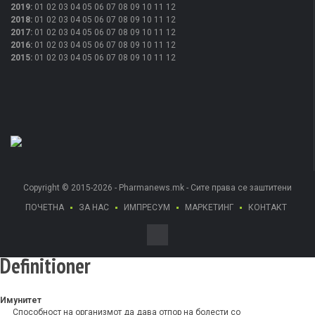
2019
:
01
02
03
04
05
06
07
08
09
10
11
12
2018
:
01
02
03
04
05
06
07
08
09
10
11
12
2017
:
01
02
03
04
05
06
07
08
09
10
11
12
2016
:
01
02
03
04
05
06
07
08
09
10
11
12
2015
:
01
02
03
04
05
06
07
08
09
10
11
12
Copyright © 2015-2026 - Pharmanews.mk - Сите права се заштитени
ПОЧЕТНА
ЗА НАС
ИМПРЕСУМ
МАРКЕТИНГ
КОНТАКТ
Definitioner
Имунитет
Способност на организмот да дава отпор на болести со