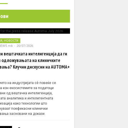
нови
,
НИ
НОВОСТИ
NEWS.mk
-
20/07/2026
и вештачката интелигенција да ги
 одложувањата на клиничките
вања? Клучни дискусии на AUTOMA+
ето на индустријата сè повеќе се
а кон екосистемите за податоци
ани од вештачка интелигенција,
ата аналитика и интелигентната
изација како технологии што
уваат поефикасни клинички
вања засновани на докази.