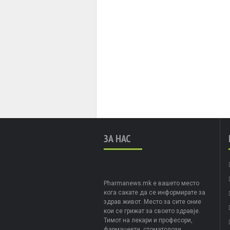
ЗА НАС
Pharmanews.mk е вашето место
кога сакате да се информирате за
здрав живот. Место за сите оние
кои се грижат за своето здравје.
Тимот на лекари и професори,
фармацевти, стоматолози,