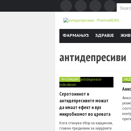
Search f
Skip to content
ФАРМАЊУЗ
ЗДРАВЈЕ
ЖИВ
антидепресиви
ИНОВАЦИИ
МЕД
Анк
Серотонинот и
Анкс
антидепресивите можат
укаж
да имаат ефект и врз
состо
микробиомот во цревата
конт
прет
Кога станува збор за карцином,
главен предизвик за хирурзите