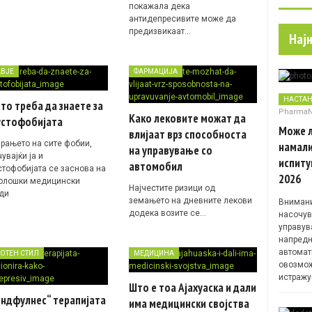
покажала дека
антидепресивите може да
предизвикаат…
Нај
АВЈЕ
ФАРМАЦИЈА
НАСТА
то треба да знаете за
Pharma
Како лековите можат да
устофобијата
Може л
влијаат врз способноста
ирањето на сите фобии,
намали
на управување со
увајќи ја и
испиту
автомобил
стофобијата се заснова на
2026
олошки медицински
Најчестите ризици од
ди
земањето на дневните лекови
Внимани
додека возите се…
насочув
управув
напредн
автомат
ОТЕН СТИЛ
МЕДИЦИНА
овозмож
истражу
Што е тоа Ајахуаска и дали
јндфулнес“ терапијата
има медицински својства