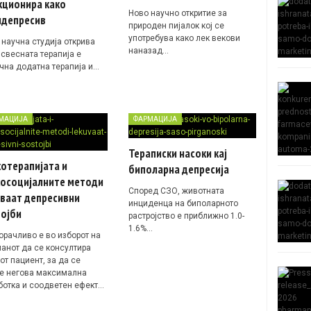
кционира како
Ново научно откритие за
идепресив
природен пијалок кој се
употребува како лек векови
 научна студија открива
наназад…
 свесната терапија е
чна додатна терапија и…
МАЦИЈА
ФАРМАЦИЈА
Тераписки насоки кај
отерапијата и
биполарна депресија
хосоцијалните методи
Според СЗО, животната
уваат депресивни
инциденца на биполарното
тојби
растројство е приближно 1.0-
1.6%…
орачливо е во изборот на
манот да се консултира
от пациент, за да се
е негова максимална
ботка и соодветен ефект…