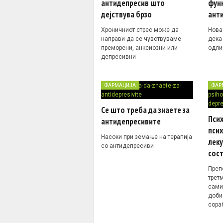
антидепресив што
фун
дејствува брзо
ант
Хроничниот стрес може да
Нова
направи да се чувствуваме
дека
преморени, анксиозни или
одли
депресивни
ФАРМАЦИЈА
ФАР
Се што треба да знаете за
Псих
антидепресивите
пси
Насоки при земање на терапија
лек
со антидепресиви
сос
Преп
трет
сами
доби
сора