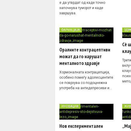
е да утврдат од каде точно
започнува туморот и каде
завршува.
ФАРМАЦИЈА
ЗДР
Сè ш
Оралните контрацептиви
кла
можат да го нарушат
Трет
менталното здравје
вклуч
клау
Хормоналната контрацепција,
псих
особено помеѓу адолесцентите
мето
се поврзува со подоцнежна
употреба на антидепресиви и…
ИНОВАЦИИ
ЖИВ
Нов експериментален
„Ма