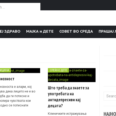
or:
ЕЈ ЗДРАВО
МАЈКА и ДЕТЕ
СОВЕТ ВО СРЕДА
ПРАШАЈ 
ИЦИНА
СРЕЌНО ДЕТЕ
сиозност
иозноста е аларм, кој
Што треба да знаете за
ува дека лицето не е во
употребата на
Search f
јба да ги потисне и
антидепресиви кај
ролира чувствата кои
децата?
ходно се потиснати
НАЈН
Клиничките истражувања