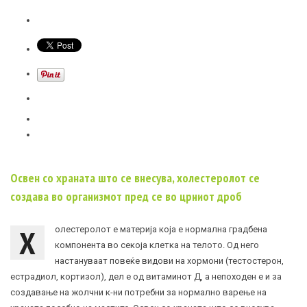
Освен со храната што се внесува, холестеролот се
создава во организмот пред се во црниот дроб
Х
олестеролот е материја која е нормална градбена
компонента во секоја клетка на телото. Од него
настануваат повеќе видови на хормони (тестостерон,
естрадиол,
кортизол
), дел е од витаминот Д, а непоходен е и за
создавање на жолчни к-ни потребни за нормално варење на