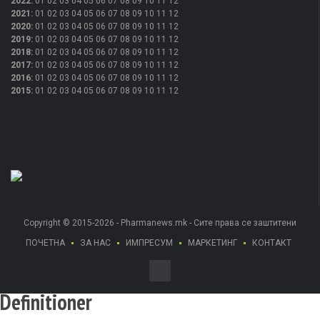
2022
:
01
02
03
04
05
06
07
08
09
10
11
12
2021
:
01
02
03
04
05
06
07
08
09
10
11
12
2020
:
01
02
03
04
05
06
07
08
09
10
11
12
2019
:
01
02
03
04
05
06
07
08
09
10
11
12
2018
:
01
02
03
04
05
06
07
08
09
10
11
12
2017
:
01
02
03
04
05
06
07
08
09
10
11
12
2016
:
01
02
03
04
05
06
07
08
09
10
11
12
2015
:
01
02
03
04
05
06
07
08
09
10
11
12
Copyright © 2015-2026 - Pharmanews.mk - Сите права се заштитени
ПОЧЕТНА
ЗА НАС
ИМПРЕСУМ
МАРКЕТИНГ
КОНТАКТ
Definitioner