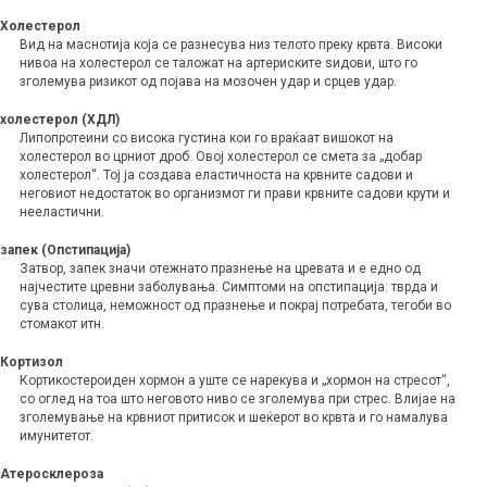
Холестерол
Вид на маснотија која се разнесува низ телото преку крвта. Високи
нивоа на холестерол се таложат на артериските ѕидови, што го
зголемува ризикот од појава на мозочен удар и срцев удар.
холестерол (ХДЛ)
Липопротеини со висока густина кои го враќаат вишокот на
холестерол во црниот дроб. Овој холестерол се смета за „добар
холестерол“. Тој ја создава еластичноста на крвните садови и
неговиот недостаток во организмот ги прави крвните садови крути и
нееластични.
запек (Опстипација)
Затвор, запек значи отежнато празнење на цревата и е едно од
најчестите цревни заболувања. Симптоми на опстипација: тврда и
сува столица, неможност од празнење и покрај потребата, тегоби во
стомакот итн.
Кортизол
Кортикостероиден хормон а уште се нарекува и „хормон на стресот“,
со оглед на тоа што неговото ниво се зголемува при стрес. Влијае на
зголемување на крвниот притисок и шеќерот во крвта и го намалува
имунитетот.
Атеросклероза