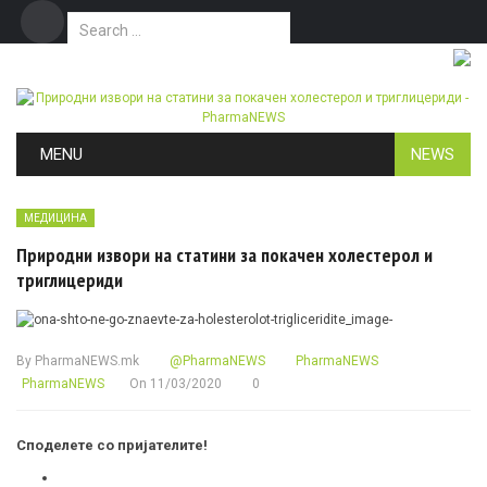
Search for:
Дома
Маркетинг
Контакт
Skip to content
MENU
NEWS
МЕДИЦИНА
Природни извори на статини за покачен холестерол и
триглицериди
By
PharmaNEWS.mk
@PharmaNEWS
PharmaNEWS
PharmaNEWS
On
11/03/2020
0
Споделете со пријателите!