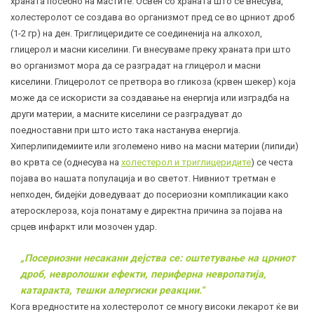
храната посебно на мастите. Освен со храната што се внесува,
холестеролот се создава во организмот пред се во црниот дроб
(1-2 гр) на ден. Триглицеридите се соединенија на алкохол,
глицерол и масни киселини. Ги внесуваме преку храната при што
во организмот мора да се разградат на глицерол и масни
киселини. Глицеролот се претвора во
гликоза
(крвен шекер) која
може да се искористи за создавање на енергија или изградба на
други материи, а масните киселини се разградуват до
поедноставни при што исто така настанува енергија.
Хиперлипидемиите или зголемено ниво на масни материи (липиди)
во крвта се (однесува на
холестерол и триглицеридите
) се честа
појава во нашата популација и во светот. Нивниот третман е
непходен, бидејќи доведуваат до посериозни компликации како
атеросклероза
, која понатаму е директна причина за појава на
срцев инфаркт или мозочен удар.
„Посериозни несакани дејства се: оштетување на црниот
дроб, невролошки ефекти, периферна невропатија,
катаракта, тешки алергиски реакции.“
Кога вредностите на холестеролот се многу високи лекарот ќе ви