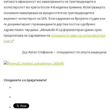
неговата ефикасност во намалувањето на триглицеридите и
холестеролот во крвта после 4-8 неделна примена. Испитувањата
покажале намалување на вредностите на триглицеридите и
вкупниот холестерол за 26%. Благодарение на бројните студии кои
ги документираат горенаведените дејства постои одобрено
здравствено тврдење:
„Monakolin K
од ферментиран црвен ориз
придонесува за одржување на
нормалното ниво на холестерол во
крвта
“.
Д-р Ангел Стефанов –
специјалист по општа медицина
Споделете со пријателите!