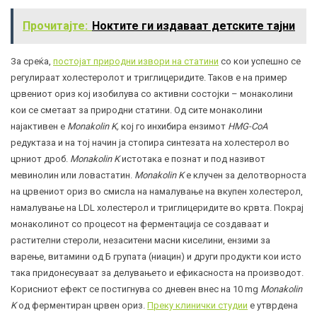
Прочитајте:
Ноктите ги издаваат детските тајни
За среќа,
постојат природни извори на статини
со кои успешно се
регулираат холестеролот и триглицеридите. Таков е на пример
црвениот ориз кој изобилува со активни состојки – монаколини
кои се сметаат за природни статини. Од сите монаколини
најактивен е
Monakolin K,
кој го инхибира ензимот
HMG-CoA
редуктаза и на тој начин ја стопира синтезата на холестерол во
црниот дроб.
Monakolin K
истотака е познат и под називот
мевинолин или ловастатин.
Monakolin K
е клучен за делотворноста
на црвениот ориз во смисла на намалување на вкупен холестерол,
намалување на LDL холестерол и триглицеридите во крвта. Покрај
монаколинот со процесот на ферментација се создаваат и
растителни стероли, незаситени масни киселини, ензими за
варење, витамини од Б групата (ниацин) и други продукти кои исто
така придонесуваат за делувањето и ефикасноста на производот.
Корисниот ефект се постигнува со дневен внес на 10 mg
Monakolin
K
од ферментиран црвен ориз.
Преку клинички студии
е утврдена