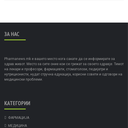
ЗА НАС
Pharmanews.mk е вашето место кога сакате да се информирате за
здрав живот. Место за сите оние кои се грижат за своето здравје. Тимот
на лекари и професори, фармацевти, стоматолози, педијатри и
нутриционисти, нудат стручна едукација, корисни совети и одговори на
медицински проблеми.
КАТЕГОРИИ
ФАРМАЦИЈА
МЕДИЦИНА