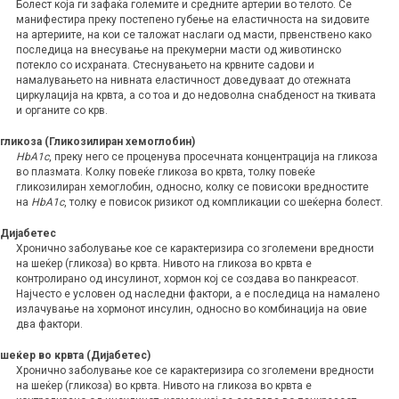
Болест која ги зафаќа големите и средните артерии во телото. Се
манифестира преку постепено губење на еластичноста на sидовите
на артериите, на кои се таложат наслаги од масти, првенствено како
последица на внесување на прекумерни масти од животинско
потекло со исхраната. Стеснувањето на крвните садови и
намалувањето на нивната еластичност доведуваат до отежната
циркулација на крвта, а со тоа и до недоволна снабденост на ткивата
и органите со крв.
гликоза (Гликозилиран хемоглобин)
HbA1c
, преку него се проценува просечната концентрација на гликоза
во плазмата. Колку повеќе гликоза во крвта, толку повеќе
гликозилиран хемоглобин, односно, колку се повисоки вредностите
на
HbA1c
, толку е повисок ризикот од компликации со шеќерна болест.
Дијабетес
Хронично заболување кое се карактеризира со зголемени вредности
на шеќер (гликоза) во крвта. Нивото на гликоза во крвта е
контролирано од инсулинот, хормон кој се создава во панкреасот.
Најчесто е условен од наследни фактори, а е последица на намалено
излачување на хормонот инсулин, односно во комбинација на овие
два фактори.
шеќер во крвта (Дијабетес)
Хронично заболување кое се карактеризира со зголемени вредности
на шеќер (гликоза) во крвта. Нивото на гликоза во крвта е