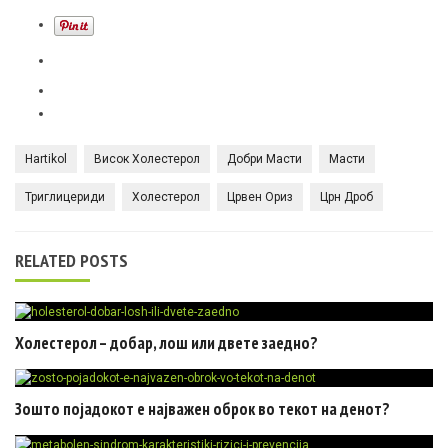
Hartikol
Висок Холестерол
Добри Масти
Масти
Триглицериди
Холестерол
Црвен Ориз
Црн Дроб
RELATED POSTS
Холестерол – добар, лош или двете заедно?
Зошто појадокот е најважен оброк во текот на денот?