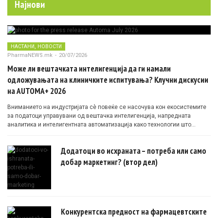
Најнови
,
НАСТАНИ
НОВОСТИ
PharmaNEWS.mk
-
20/07/2026
Може ли вештачката интелигенција да ги намали
одложувањата на клиничките испитувања? Клучни дискусии
на AUTOMA+ 2026
Вниманието на индустријата сè повеќе се насочува кон екосистемите
за податоци управувани од вештачка интелигенција, напредната
аналитика и интелигентната автоматизација како технологии што
овозможуваат поефикасни клинички истражувања засновани на
докази.
Додатоци во исхраната – потреба или само
добар маркетинг? (втор дел)
Конкурентска предност на фармацевтските