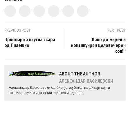
Post navigation
PREVIOUS POST
NEXT POST
Првомајска вкусна скара
Како до мирен и
од Пилешко
континуиран целовечерен
сон!!!
ABOUT THE AUTHOR
АЛЕКСАНДАР ВАСИЛЕВСКИ
Александар Василевски од Скопје, љубител на дизајн кој ги
покрива темите иновации, фитнес и здравје.