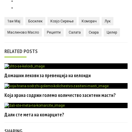
1ви Мај
Босилек
Козјо Сирење
Коморач
Лук
Маслиново Масло
Рецепти
Салата
Скара
Целер
RELATED POSTS
Домашни лекови за превенција на келоиди
Која храна содржи големо количество заситени масти?
Дали сте мета на комарците?
SHARING