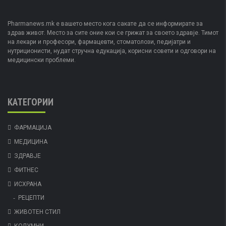
Pharmanews.mk е вашето место кога сакате да се информирате за
здрав живот. Место за сите оние кои се грижат за своето здравје. Тимот
на лекари и професори, фармацевти, стоматолози, педијатри и
нутриционисти, нудат стручна едукација, корисни совети и одговори на
медицински проблеми.
КАТЕГОРИИ
ФАРМАЦИЈА
МЕДИЦИНА
ЗДРАВЈЕ
ФИТНЕС
ИСХРАНА
РЕЦЕПТИ
ЖИВОТЕН СТИЛ