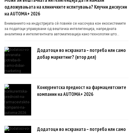
Може ли вештачката интелигенција да ги намали
одложувањата на клиничките испитувања? Клучни дискусии
на AUTOMA+ 2026
Вниманието на индустријата сè повеќе се насочува кон екосистемите
за податоци управувани од вештачка интелигенција, напредната
аналитика и интелигентната автоматизација како технологии што
овозможуваат поефикасни клинички истражувања засновани на
докази.
Додатоци во исхраната – потреба или само
добар маркетинг? (втор дел)
Конкурентска предност на фармацевтските
компании на AUTOMA+ 2026
Додатоци во исхраната – потреба или само