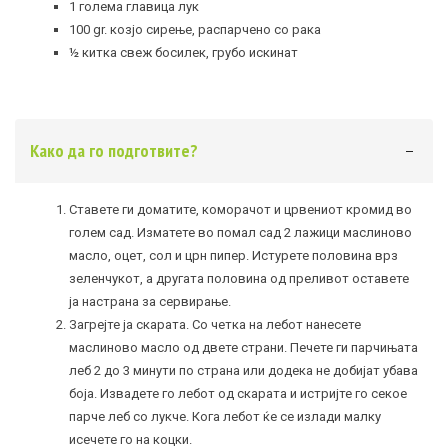
1 голема главица лук
100 gr. козјо сирење, распарчено со рака
½ китка свеж босилек, грубо искинат
Како да го подготвите?
Ставете ги доматите, коморачот и црвениот кромид во
голем сад. Изматете во помал сад 2 лажици маслиново
масло, оцет, сол и црн пипер. Истурете половина врз
зеленчукот, а другата половина од преливот оставете
ја настрана за сервирање.
Загрејте ја скарата. Со четка на лебот нанесете
маслиново масло од двете страни. Печете ги парчињата
леб 2 до 3 минути по страна или додека не добијат убава
боја. Извадете го лебот од скарата и истријте го секое
парче леб со лукче. Кога лебот ќе се излади малку
исечете го на коцки.