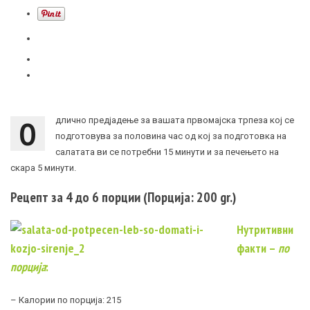
О
длично предјадење за вашата првомајска трпеза кој се
подготовува за половина час од кој за подготовка на
салатата ви се потребни 15 минути и за печењето на
скара 5 минути.
Рецепт за 4 до 6 порции (Порција: 200 gr.)
Нутритивни
факти –
по
порција
:
– Калории по порција: 215