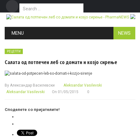
Search for:
Дома
Маркетинг
Контакт
Skip to content
MENU
NEWS
РЕЦЕПТИ
Салата од потпечен леб со домати и козјо сирење
By
Александар Василевски
Aleksandar Vasilevski
Aleksandar Vasilevski
On
01/05/2015
0
Споделете со пријателите!