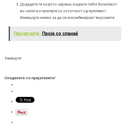
Додадете ги козјото сирење, коцките леб и босилекот
во салата и прелијте со остатокот од преливот.
Измешајте нежно за да се искомбинираат вкусовите.
Прочитајте:
Проја со спанаќ
Уживајте!
Споделете со пријателите!