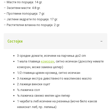
– Масти по порција: 14 gr.
– Заситени масти: 4.8 gr.
– Протеини попорција: 7 gr.
– Јаглени хидрати по порција: 17 gr.
– Растителни влакна по порција: 2 gr.
Состојки
3 средни домати, исечени на парчиња до2 cm
1 мала главица
коморач
, ситно исечкан (доколку немате
коморач, може замена целер)
1/2 главица црвен кромид, ситно исечкан
3 лажици екстра девственото маслиново масло
2 лажици вински оцет
½ лажичка сол
⅛ лажичка свежо мелен црн пипер
1 чијабата леб исечени на резниња (моче било каков
некиснат леб, пр. лепиња)