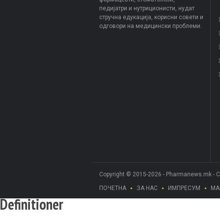
педијатри и нутриционисти, нудат
стручна едукација, корисни совети и
одговори на медицински проблеми.
Copyright © 2015-2026 - Pharmanews.mk - 
ПОЧЕТНА
ЗА НАС
ИМПРЕСУМ
МА
Definitioner