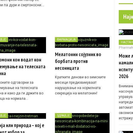
ни па дури и смртоносни…
Нај
АВЈЕ
ФАРМАЦИЈА
НАСТА
Pharma
Mелатонин сојузник во
Може л
рмони кои водат кон
борбата против
намали
лемување на телесната
несоницата
испиту
ина
2026
Кратките денови во зимските
оните одговорни за
месеци предизвикуваат
Внимани
емување на телесната
нарушување на нормлната
насочув
на и како да ги држите во
секреција на мелатонин!
управув
ица на нормала…
напредн
автомат
овозмож
АВЈЕ
ЗДРАВЈЕ
истражу
ја или природа – кој е
от избор за