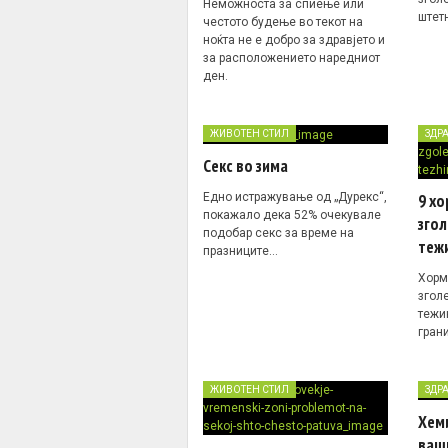
Неможноста за спиење или
штет
честото будење во текот на
ноќта не е добро за здравјето и
за расположението наредниот
ден.
ЖИВОТЕН СТИЛ
ЗДР
Секс во зима
Едно истражување од „Дурекс“,
9 хо
покажало дека 52% очекувале
зго
подобар секс за време на
теж
празниците…
Хорм
згол
тежи
гран
ЖИВОТЕН СТИЛ
ЗДР
Хeми
ваши