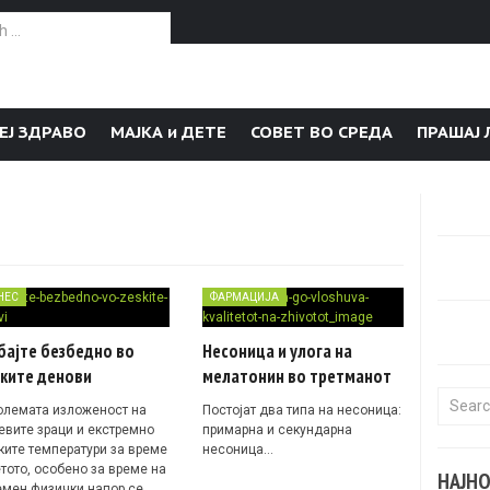
or:
ЕЈ ЗДРАВО
МАЈКА и ДЕТЕ
СОВЕТ ВО СРЕДА
ПРАШАЈ 
НЕС
ФАРМАЦИЈА
бајте безбедно во
Несоница и улога на
ките денови
мелатонин во третманот
Search f
олемата изложеност на
Постојат два типа на несоница:
евите зраци и екстремно
примарна и секундарна
ките температури за време
несоница…
етото, особено за време на
НАЈН
емен физички напор се