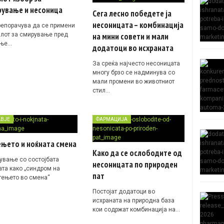
рување и несоница
Сега лесно победете ја
несоницата – комбинација
репорачува да се примени
алот за смирување пред
на мини совети и мали
ење…
додатоци во исхраната
За среќа најчесто несоницата
многу брзо се надминува со
мали промени во животниот
стил…
АВЈЕ
ФАРМАЦИЈА
ењето и ноќната смена
Како да се ослободите од
ување со состојбата
несоницата по природен
ата како „синдром на
пат
тењето во смена“
Постојат додатоци во
исхраната на природна база
кои содржат комбинација на…