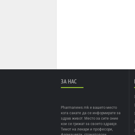
ЗА НАС
Pharmanews.mk е вашето место
кога сакате да се информирате за
здрав живот. Место за сите оние
кои се грижат за своето здравје.
Тимот на лекари и професори,
фармацевти, стоматолози,