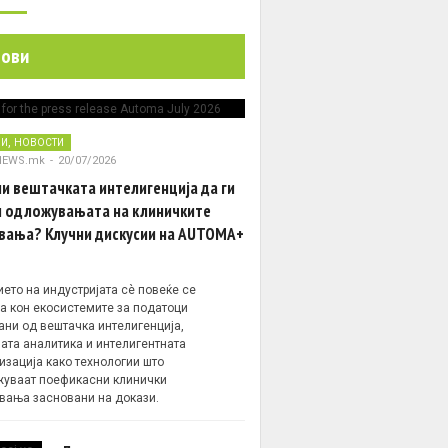
нови
,
НИ
НОВОСТИ
NEWS.mk
-
20/07/2026
и вештачката интелигенција да ги
 одложувањата на клиничките
вања? Клучни дискусии на AUTOMA+
ето на индустријата сè повеќе се
а кон екосистемите за податоци
ани од вештачка интелигенција,
ата аналитика и интелигентната
изација како технологии што
уваат поефикасни клинички
вања засновани на докази.