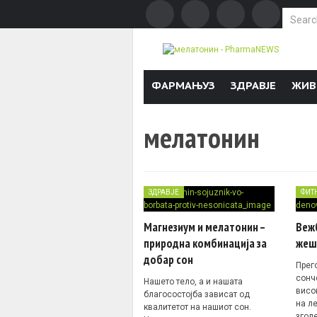
Search f
Skip to content
ФАРМАЊУЗ
ЗДРАВЈЕ
ЖИВ
мелатонин
ЗДРАВЈЕ
ФИТ
Магнезиум и мелатонин –
Веж
природна комбинација за
жеш
добар сон
Прег
сонч
Нашето тело, а и нашата
висо
благосостојба зависат од
на л
квалитетот на нашиот сон.
згол