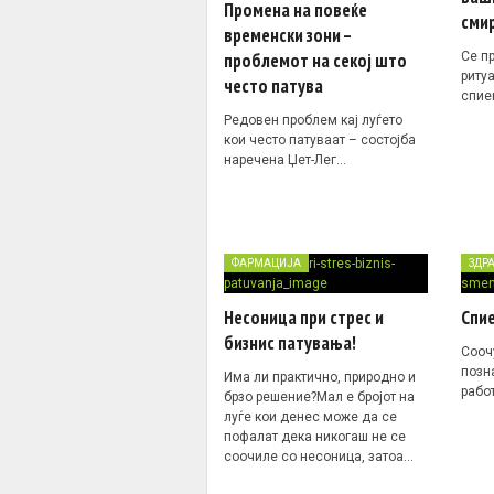
Промена на повеќе
сми
временски зони –
Се п
проблемот на секој што
риту
често патува
спи
Редовен проблем кај луѓето
кои често патуваат – состојба
наречена Џет-Лег…
ФАРМАЦИЈА
ЗДР
Несоница при стрес и
Спи
бизнис патувања!
Сооч
позн
Има ли практично, природно и
рабо
брзо решение?Мал е бројот на
луѓе кои денес може да се
пофалат дека никогаш не се
соочиле со
несоница
, затоа…