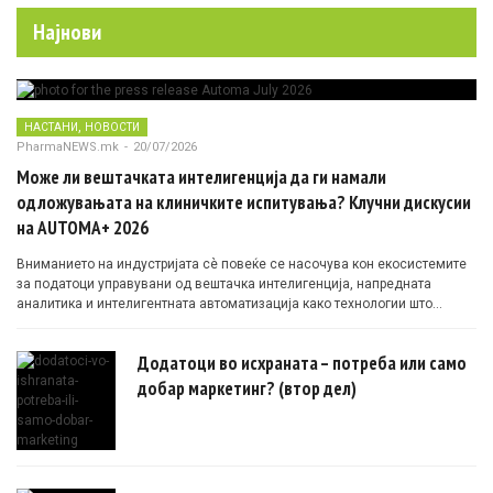
Најнови
,
НАСТАНИ
НОВОСТИ
PharmaNEWS.mk
-
20/07/2026
Може ли вештачката интелигенција да ги намали
одложувањата на клиничките испитувања? Клучни дискусии
на AUTOMA+ 2026
Вниманието на индустријата сè повеќе се насочува кон екосистемите
за податоци управувани од вештачка интелигенција, напредната
аналитика и интелигентната автоматизација како технологии што
овозможуваат поефикасни клинички истражувања засновани на
докази.
Додатоци во исхраната – потреба или само
добар маркетинг? (втор дел)