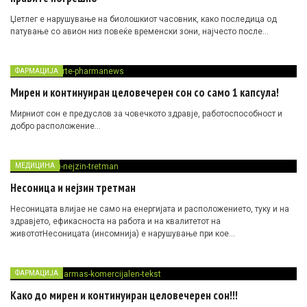
Џетлег е нарушување на биолошкиот часовник, како последица од
патување со авион низ повеќе временски зони, најчесто после…
ФАРМАЦИЈА
Мирен и континуиран целовечерен сон со само 1 капсула!
Mирниот сон е предуслов за човечкото здравје, работоспособност и
добро расположение…
МЕДИЦИНА
Несоница и нејзин третман
Несоницата влијае не само на енергијата и расположението, туку и на
здравјето, ефикасноста на работа и на квалитетот на
живототНесоницата (
инсомнија
) е нарушување при кое…
ФАРМАЦИЈА
Како до мирен и континуиран целовечерен сон!!!