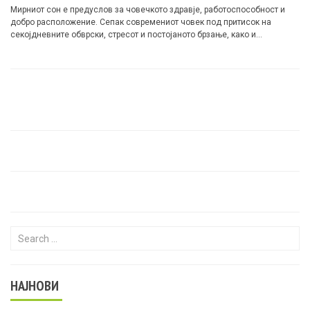
Мирниот сон е предуслов за човечкото здравје, работоспособност и
добро расположение. Сепак современиот човек под притисок на
секојдневните обврски, стресот и постојаното брзање, како и…
Search for:
НАЈНОВИ