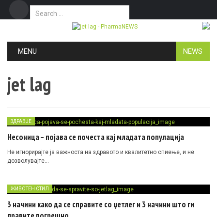
Search for:
Дома
Маркетинг
Контакт
Skip to content
MENU
NEWS
jet lag
ЗДРАВЈЕ
Несоница – појава се почеста кај младата популација
Не игнорирајте ја важноста на здравото и квалитетно спиење, и не
дозволувајте…
ЖИВОТЕН СТИЛ
3 начини како да се справите со џетлег и 3 начини што ги
правите погрешно