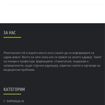
ЗА НАС
Pharmanews.mk е вашето место кога сакате да се информирате за
здрав живот. Место за сите оние кои се грижат за своето здравје. Тимот
на лекари и професори, фармацевти, стоматолози, педијатри и
нутриционисти, нудат стручна едукација, корисни совети и одговори на
медицински проблеми.
КАТЕГОРИИ
ФАРМАЦИЈА