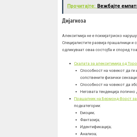
Прочитајте:
Вежбајте емпати
Дијагноза
Алекситмија не е психијатриско нарушу
Специјалистите развија прашалници и с
одликуваат оваа состојба и според тоа
Скалата за алекситимија од Тор
Способност на човекот да ги 
сопствените физички сензаци
Способност на човекот да збо
Неговата тенденција логично 
Прашалник на Бермонд-Ворст за
подкатегории:
Емоции;
Фантазија;
Идентификација;
Анализа;