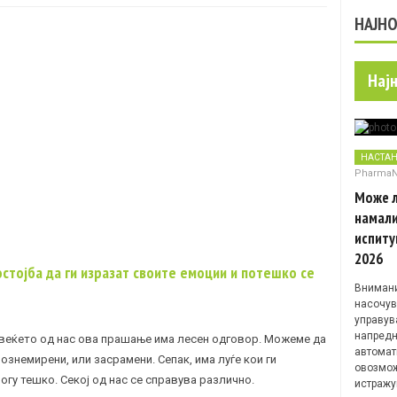
НАЈН
Нај
НАСТА
Pharma
Може л
намали
испиту
2026
остојба да ги изразат своите емоции и потешко се
Внимани
насочув
управув
напредн
повеќето од нас ова прашање има лесен одговор. Можеме да
автомат
ознемирени, или засрамени. Сепак, има луѓе кои ги
овозмож
гу тешко. Секој од нас се справува различно.
истражу