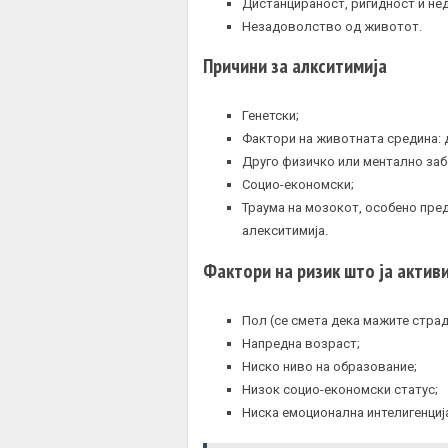
Дистанцираност, ригидност и нед
Незадоволство од животот.
Причини за алкситимија
Генетски;
Фактори на животната средина: 
Друго физичко или ментално за
Социо-економски;
Траума на мозокот, особено пре
алекситимија.
Фактори на ризик што ја актив
Пол (се смета дека мажите страд
Напредна возраст;
Ниско ниво на образование;
Низок социо-економски статус;
Ниска емоционална интелигенциј