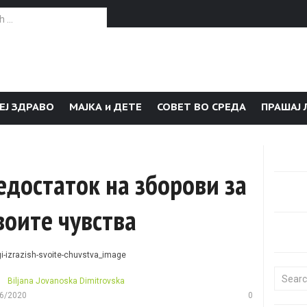
or:
ЕЈ ЗДРАВО
МАЈКА и ДЕТЕ
СОВЕТ ВО СРЕДА
ПРАШАЈ 
едостаток на зборови за
воите чувства
Search f
Biljana Jovanoska Dimitrovska
6/2020
0