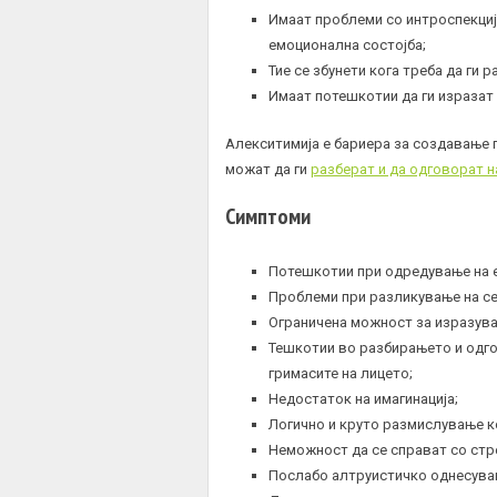
Имаат проблеми со интроспекциј
емоционална состојба;
Тие се збунети кога треба да ги
Имаат потешкотии да ги изразат
Алекситимија е бариера за создавање 
можат да ги
разберат и да одговорат н
Симптоми
Потешкотии при одредување на 
Проблеми при разликување на се
Ограничена можност за изразувањ
Тешкотии во разбирањето и одгов
гримасите на лицето;
Недостаток на имагинација;
Логично и круто размислување ко
Неможност да се справат со стре
Послабо алтруистичко однесувањ