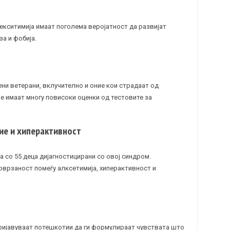
екситимија имаат поголема веројатност да развијат
за и
фобија
.
ени ветерани, вклучително и оние кои страдаат од
е имаат многу повисоки оценки од тестовите за
ие и хиперактивност
а со 55 деца дијагностицирани со овој синдром.
оврзаност помеѓу алксетимија,
хиперактивност
и
ријавуваат потешкотии да ги формулираат чувствата што