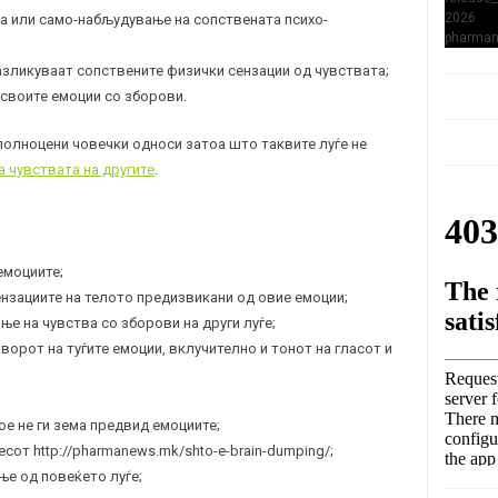
а или само-набљудување на сопствената психо-
 разликуваат сопствените физички сензации од чувствата;
 своите емоции со зборови.
полноцени човечки односи затоа што таквите луѓе не
а чувствата на другите
.
емоциите;
нзациите на телото предизвикани од овие емоции;
е на чувства со зборови на други луѓе;
орот на туѓите емоции, вклучително и тонот на гласот и
е не ги зема предвид емоциите;
сот http://pharmanews.mk/shto-e-brain-dumping/;
е од повеќето луѓе;