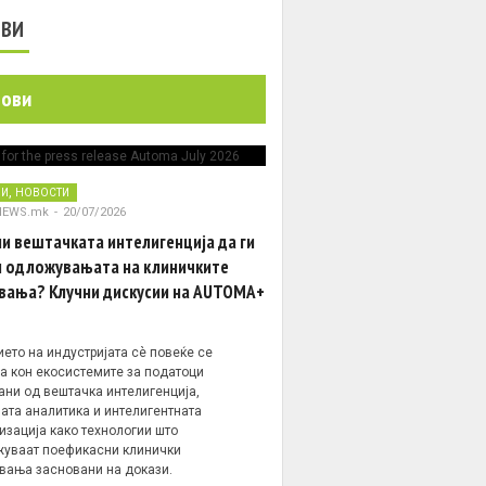
ОВИ
нови
,
НИ
НОВОСТИ
NEWS.mk
-
20/07/2026
и вештачката интелигенција да ги
 одложувањата на клиничките
вања? Клучни дискусии на AUTOMA+
ето на индустријата сè повеќе се
а кон екосистемите за податоци
ани од вештачка интелигенција,
ата аналитика и интелигентната
изација како технологии што
уваат поефикасни клинички
вања засновани на докази.