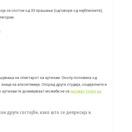
оја се состои од 33 прашања (одговори од најблиските),
тегории:
;
ушувања на спектарот на аутизам. Околу половина од
знаци на алксетимија. Според друга студија, социјалните и
о аутизам ги доживуваат можеби не се
должат толку на
ои други состојби, како што се депресија и