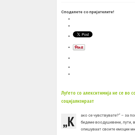
Споделете со пријателите!
Луѓето со алекситимија не се во с
социјализираат
„К
ако се чувствувате?“ – за 
бидеме воодушевени, лути, в
опишуваат своите емоции мно