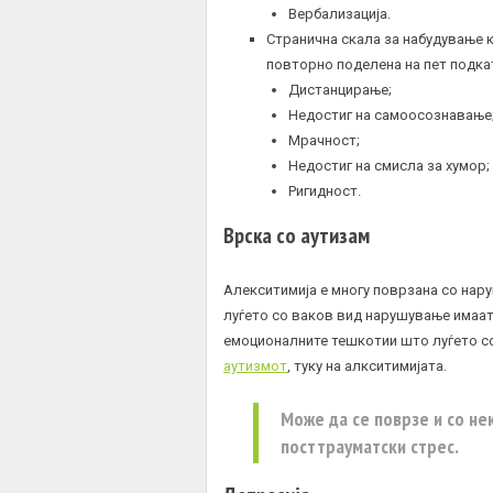
Вербализација.
Странична скала за набудување к
повторно поделена на пет подка
Дистанцирање;
Недостиг на самоосознавање
Мрачност;
Недостиг на смисла за хумор;
Ригидност.
Врска со аутизам
Алекситимија е многу поврзана со нар
луѓето со ваков вид нарушување имаат 
емоционалните тешкотии што луѓето с
аутизмот
, туку на алкситимијата.
Може да се поврзе и со нек
посттрауматски стрес.