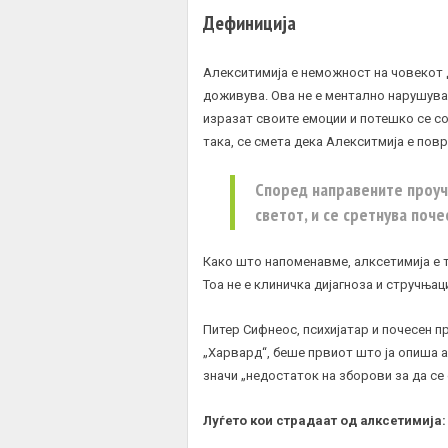
Дефиниција
Алекситимија е неможност на човекот д
доживува. Ова не е ментално нарушувањ
изразат своите емоции и потешко се со
така, се смета дека Алекситмија е пов
Според направените проуч
светот, и се сретнува поче
Како што напоменавме, алксетимија е т
Тоа не е клиничка дијагноза и стручњац
Питер Сифнеос, психијатар и почесен 
„Харвард“, беше првиот што ја опиша а
значи „недостаток на зборови за да се
Луѓето кои страдаат од алксетимија: