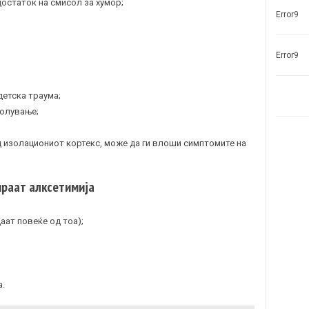
остаток на смисол за хумор;
Error9
Error9
детска траума;
болување;
д изолациониот кортекс, може да ги влоши симптомите на
ираат алксетимија
аат повеќе од тоа);
а.