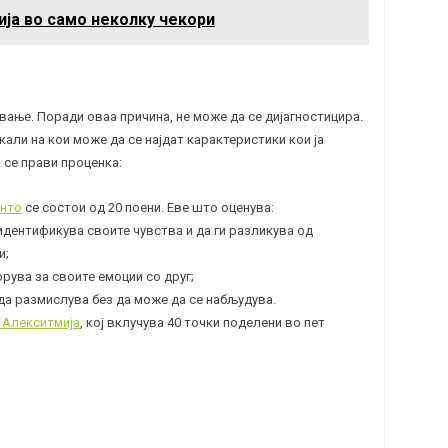
ја во само неколку чекори
вање. Поради оваа причина, не може да се дијагностицира.
кали на кои може да се најдат карактеристики кои ја
 се прави проценка:
онто
се состои од 20 поени. Еве што оценува:
идентификува своите чувства и да ги разликува од
и;
рува за своите емоции со друг;
да размислува без да може да се набљудува.
 Алекситмија
, кој вклучува 40 точки поделени во пет