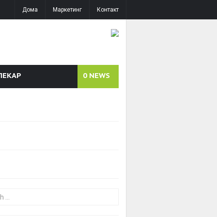
Дома
Маркетинг
Контакт
ЛЕКАР
0
NEWS
or: