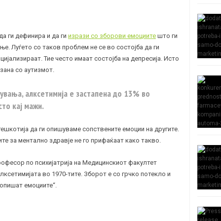
а ги дефинира и да ги
изрази со зборови емоциите
што ги
е. Луѓето со таков проблем не се во состојба да ги
цијализираат. Тие често имаат состојба на депресија. Исто
рзана со аутизмот.
увања, алксетимија е застапена до 13% во
сто кај мажи.
ешкотија да ги опишуваме сопствените емоции на другите.
ите за ментално здравје не го прифаќаат како такво.
професор по психијатрија на Медицинскиот факултет
лксетимијата во 1970-тите. Зборот е со грчко потекло и
 опишат емоциите“.