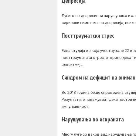
Депресија
Луѓето со депресивни нарушувања и ал
сериозни симптоми на депресија, психо
Посттрауматски стрес
Една студија во која учествувале 22 во
посттрауматски стрес, откриле дека ти
алкситмија.
Синдром на дефицит на вниман
Во 2013 година беше спроведена студиј
Резултатите покажуваат дека постои п
импулсивност.
Нарушувања во исхраната
Многу луѓе со ваков вид нарушувања п