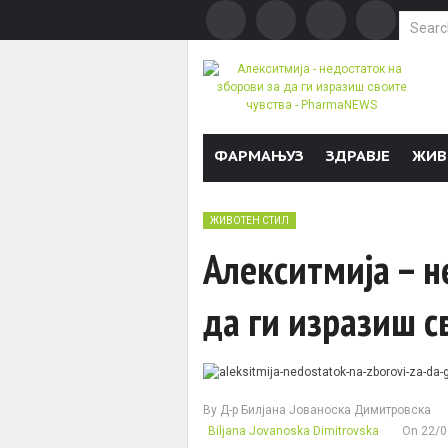
Search f
Skip to content
ФАРМАЊУЗ
ЗДРАВЈЕ
ЖИВ
ЖИВОТЕН СТИЛ
Алекситмија – н
да ги изразиш с
By
Д-р Билјана Јованоска Димитровска
Biljana Jovanoska Dimitrovska
On
22/0