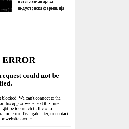
дигитализација за
индустриска фармација