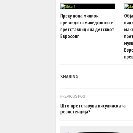
Преку пола милион
Обја
прегледи за македонските
вид
претставници на детскиот
мак
Евросонг
прет
музи
Евро
пре
SHARING
Post navigation
PREVIOUS POST
Што претставува инсулинската
резистенција?