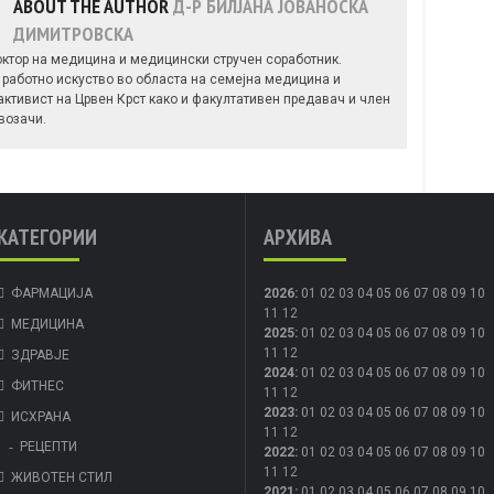
ABOUT THE AUTHOR
Д-Р БИЛЈАНА ЈОВАНОСКА
ДИМИТРОВСКА
октор на медицина и медицински стручен соработник.
 работно искуство во областа на семејна медицина и
ктивист на Црвен Крст како и факултативен предавач и член
возачи.
КАТЕГОРИИ
АРХИВА
ФАРМАЦИЈА
2026
:
01
02
03
04
05
06
07
08
09
10
11
12
МЕДИЦИНА
2025
:
01
02
03
04
05
06
07
08
09
10
11
12
ЗДРАВЈЕ
2024
:
01
02
03
04
05
06
07
08
09
10
ФИТНЕС
11
12
2023
:
01
02
03
04
05
06
07
08
09
10
ИСХРАНА
11
12
РЕЦЕПТИ
2022
:
01
02
03
04
05
06
07
08
09
10
11
12
ЖИВОТЕН СТИЛ
2021
:
01
02
03
04
05
06
07
08
09
10