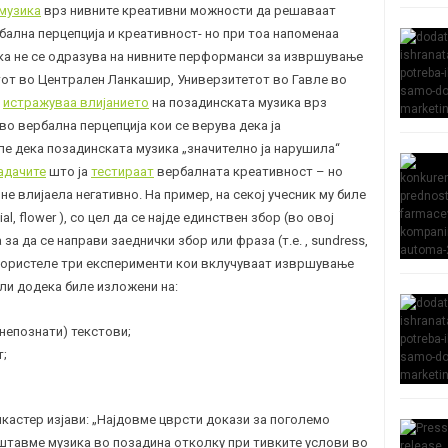
 музика
врз нивните креативни можности да решаваат
бална перцепција и креативност- но при тоа напоменаа
ка не се одразува на нивните перформанси за извршување
тот во Централен Ланкашир, Универзитетот во Гавле во
о
истражуваа влијанието
на позадинската музика врз
о вербална перцепција кои се верува дека ја
ле дека позадинската музика „значително ја нарушила“
адачите
што ја
тестираат
вербалната креативност – но
е влијаела негативно. На пример, на секој учесник му биле
l, flower ), со цел да се најде единствен збор (во овој
за да се направи заеднички збор или фраза (т.е. , sundress,
е користеле три експерименти кои вклучуваат извршување
ли додека биле изложени на:
непознати) текстови;
т;
кастер изјави: „Најдовме цврсти докази за поголемо
штавме музика во позадина отколку при тивките услови во