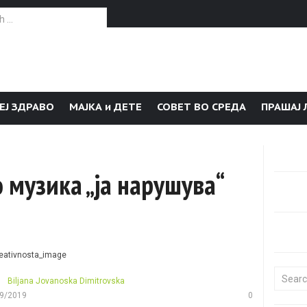
or:
ЕЈ ЗДРАВО
МАЈКА и ДЕТЕ
СОВЕТ ВО СРЕДА
ПРАШАЈ 
музика „ја нарушува“
Search f
Biljana Jovanoska Dimitrovska
9/2019
0