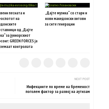
вени песната и
„Дајте музика“ со стари и
еоспотот на
нови македонски хитови
едонските
за сите генерации
ставници од „Дајте
ка“ за јуниорскиот
сонг: GREEN FORCES ја
вземаат контролата
NEXT POST
Инфекциите по време на бременост
поголем фактор за развој на аутизам