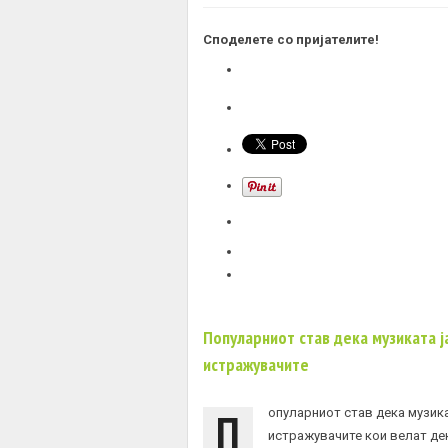
Споделете со пријателите!
Популарниот став дека музиката 
истражувачите
П
опуларниот став дека музик
истражувачите кои велат де