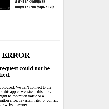
дигитализација за
индустриска фармација