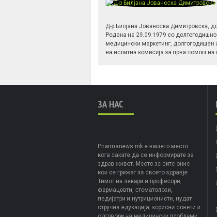
Д-р Билјана Јованоска Димитровска, д
Родена на 29.09.1979 со долгогодишно
медицински маркетинг, долгогодишен а
на испитна комисија за прва помош на 
ЗА НАС
Pharmanews.mk е вашето место
кога сакате да се информирате за
здрав живот. Место за сите оние
кои се грижат за своето здравје.
Тимот на лекари и професори,
фармацевти, стоматолози,
педијатри и нутриционисти, нудат
стручна едукација, корисни совети и
одговори на медицински проблеми.