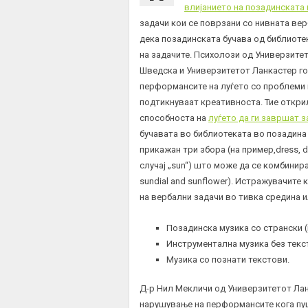
влијанието на позадинската
задачи кои се поврзани со нивната вер
дека позадинската бучава од библиоте
на задачите. Психолози од Универзите
Шведска и Универзитетот Ланкастер г
перформансите на луѓето со проблеми в
подтикнуваат креативноста. Тие откри
способноста на
луѓето да ги завршат з
бучавата во библиотеката во позадина н
прикажан три збора (на пример,dress, dia
случај „sun“) што може да се комбинира 
sundial and sunflower). Истражувачит
на вербални задачи во тивка средина и
Позадинска музика со странски (
Инструментална музика без текс
Музика со познати текстови.
Д-р Нил Мекличи од Универзитетот Лан
нарушување на перформансите кога пу