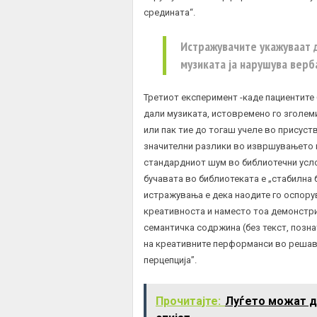
средината“.
Истражувачите укажуваат д
музиката ја нарушува верб
Третиот експеримент -каде пациентите 
дали музиката, истовремено го зголем
или пак тие до тогаш учеле во присуств
значителни разлики во извршувањето н
стандардниот шум во библиотечни усл
бучавата во библиотеката е „стабилна б
истражувања е дека наодите го оспору
креативноста и наместо тоа демонстрир
семантичка содржина (без текст, позн
на креативните перформанси во решава
перцепција”.
Прочитајте:
Луѓето можат д