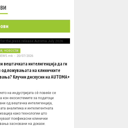
ОВИ
нови
,
НИ
НОВОСТИ
NEWS.mk
-
20/07/2026
и вештачката интелигенција да ги
 одложувањата на клиничките
вања? Клучни дискусии на AUTOMA+
ето на индустријата сè повеќе се
а кон екосистемите за податоци
ани од вештачка интелигенција,
ата аналитика и интелигентната
изација како технологии што
уваат поефикасни клинички
вања засновани на докази.