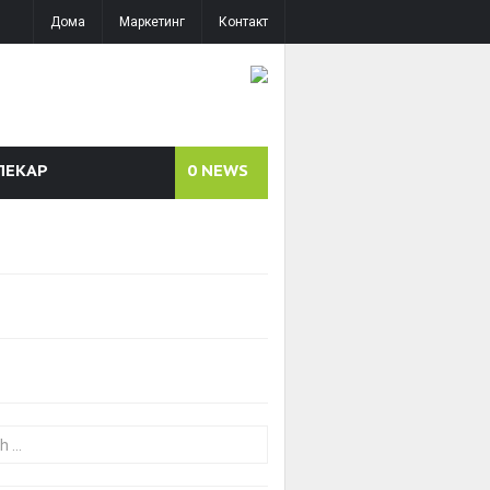
Дома
Маркетинг
Контакт
ЛЕКАР
0
NEWS
or: