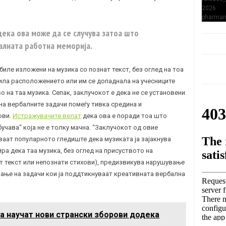
ека ова може да се случува затоа што
алната работна меморија.
биле изложени на музика со познат текст, без оглед на тоа
ила расположението или им се допаднала на учесниците
о на таа музика. Сепак, заклучокот е дека не се установени
а вербалните задачи помеѓу тивка средина и
ови.
Истражувачите велат
дека ова е поради тоа што
учава“ која не е толку мачна. “Заклучокот од овие
ваат популарното гледиште дека музиката ја зајакнува
а дека таа музика, без оглед на присуството на
ат текст или непознати стихови), предизвикува нарушување
ње на задачи кои ја поддтикнуваат креативната вербална
а научат нови странски зборови додека