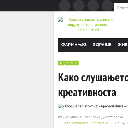
Search f
Skip to content
ФАРМАЊУЗ
ЗДРАВЈЕ
ЖИВ
МЕДИЦИНА
Како слушањето 
креативноста
By
Д-р Билјана Јованоска Димитровска
Biljana Jovanoska Dimitrovska
On
24/0