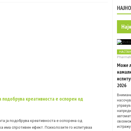
НАЈН
Нај
НАСТА
Pharma
Може л
намали
испиту
2026
Внимани
ја подобрува креативноста е оспорен од
насочув
управув
напредн
автомат
ата ја подобрува креативноста е оспорена од
овозмож
истражу
ка има спротивен ефект. Психолозите го испитуваа