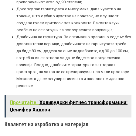
препорачаниот агол од 90 степени;
Доколку пак гарнитурата е многу мека, дава чувство на
тонење, што е убаво чувство на почеток, но всушност
создава голем притисок вез колковите. Ваквите каучи
особено не се погодни за повозрасната популација;
Длабочина на гарнитура. За оптимално правилно седење без
дополнителни перници, длабочината на гарнитурата треба
да биде 80 см, додека за оние подлабоките, од 90 до 100 см,
потребна ви е потпора за да не бидете во полулежечка
позиција. Воедно, длабоките гарнитури го затвораат
просторот, па затоа не се препорачуваат за мали простори.
Можноста да се регулира висината и наслонот е идеално
решение.
Прочитајте:
Холивудски фитнес трансформации:
Џенифер Хадсон
Квалитет на изработка и материјал