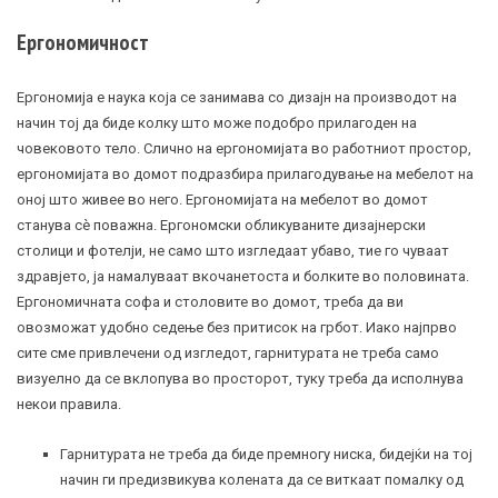
Ергономичност
Ергономија е наука која се занимава со дизајн на производот на
начин тој да биде колку што може подобро прилагоден на
човековото тело. Слично на ергономијата во работниот простор,
ергономијата во домот подразбира прилагодување на мебелот на
оној што живее во него. Ергономијата на мебелот во домот
станува сè поважна. Ергономски обликуваните дизајнерски
столици и фотелји, не само што изгледаат убаво, тие го чуваат
здравјето, ја намалуваат вкочанетоста и болките во половината.
Ергономичната софа и столовите во домот, треба да ви
овозможат удобно седење без притисок на грбот. Иако најпрво
сите сме привлечени од изгледот, гарнитурата не треба само
визуелно да се вклопува во просторот, туку треба да исполнува
некои правила.
Гарнитурата не треба да биде премногу ниска, бидејќи на тој
начин ги предизвикува колената да се виткаат помалку од