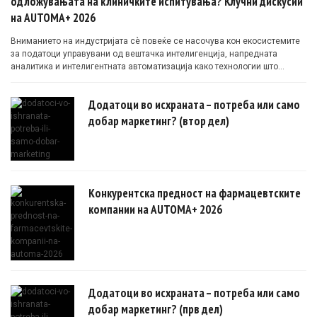
одложувањата на клиничките испитувања? Клучни дискусии
на AUTOMA+ 2026
Вниманието на индустријата сè повеќе се насочува кон екосистемите
за податоци управувани од вештачка интелигенција, напредната
аналитика и интелигентната автоматизација како технологии што
овозможуваат поефикасни клинички истражувања засновани на
докази.
Додатоци во исхраната – потреба или само
добар маркетинг? (втор дел)
Конкурентска предност на фармацевтските
компании на AUTOMA+ 2026
Додатоци во исхраната – потреба или само
добар маркетинг? (прв дел)