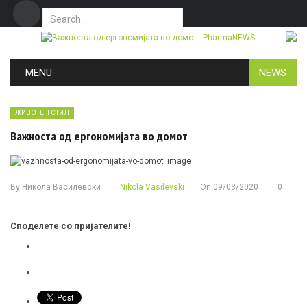
Search for:
Дома
Маркетинг
Контакт
Skip to content
MENU
NEWS
ЖИВОТЕН СТИЛ
Важноста од ергономијата во домот
By
Никола Василевски
Nikola Vasilevski
On
09/03/2020
0
Споделете со пријателите!