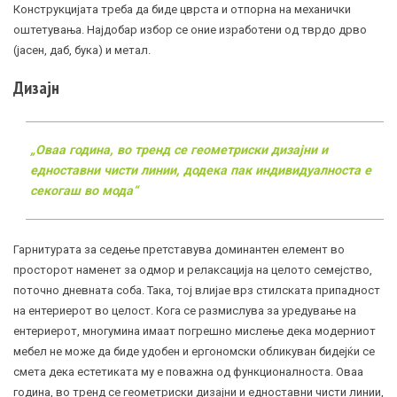
Конструкцијата треба да биде цврста и отпорна на механички
оштетувања. Најдобар избор се оние изработени од тврдо дрво
(јасен, даб, бука) и метал.
Дизајн
„Оваа година, в
о тренд се геометриски дизајни и
едноставни чисти линии, додека пак индивидуалноста е
секогаш во
мода
“
Гарнитурата за седење претставува доминантен елемент во
просторот наменет за одмор и релаксација на целото семејство,
поточно дневната соба. Така, тој влијае врз стилската припадност
на ентериерот во целост. Кога се размислува за уредување на
ентериерот, многумина имаат погрешно мислење дека модерниот
мебел не може да биде удобен и ергономски обликуван бидејќи се
смета дека естетиката му е поважна од функционалноста. Оваа
година, во тренд се геометриски дизајни и едноставни чисти линии,