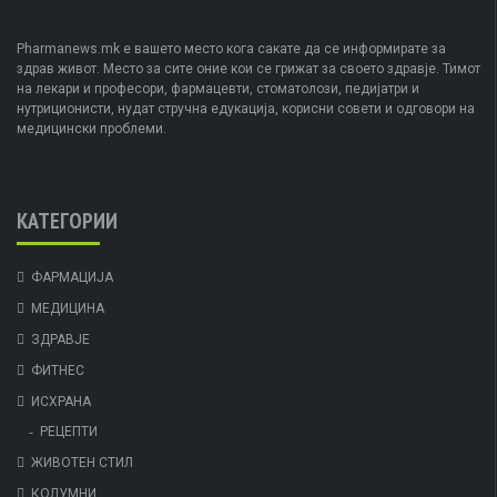
Pharmanews.mk е вашето место кога сакате да се информирате за
здрав живот. Место за сите оние кои се грижат за своето здравје. Тимот
на лекари и професори, фармацевти, стоматолози, педијатри и
нутриционисти, нудат стручна едукација, корисни совети и одговори на
медицински проблеми.
КАТЕГОРИИ
ФАРМАЦИЈА
МЕДИЦИНА
ЗДРАВЈЕ
ФИТНЕС
ИСХРАНА
РЕЦЕПТИ
ЖИВОТЕН СТИЛ
КОЛУМНИ