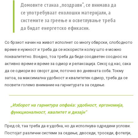
Домовите станаа „поздрави“, се внимава да
се употребуваат еколошки материјали, а
системите за греење и осветлување треба
да бидат енергетско ефикасни.
Со брзиот начин на живот исполнет со многу обврски, слободното
време е нужност и треба да се искористи колку што е можно
поквалитетно. Воедно, тоа треба да биде соодветен сооднос на
активно време и време за одмор и релаксација. Секој од нас, сака
да се одмори во својот дом, поточно во дневната соба. Токму
затоа, за максимална удобност и квалитетен одмор, треба да се
посвети големо внимание на гарнитурата за седење.
„И
зборот на гарнитура опфаќа: удобност, ергономија,
функционалност, квалитет и дизајн
“
Пред сè, таа треба да е удобна, но да исполнува одредени услови.
Постојат различни системи за седење, двоседи, троседи, фотелји,