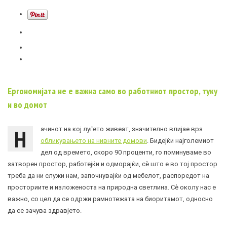
Ергономијата не е важна само во работниот простор, туку
и во домот
Н
ачинот на кој луѓето живеат, значително влијае врз
обликувањето на нивните домови
. Бидејќи најголемиот
дел од времето, скоро 90 проценти, го поминуваме во
затворен простор, работејќи и одморајќи, сè што е во тој простор
треба да ни служи нам, започнувајќи од мебелот, распоредот на
просториите и изложеноста на природна светлина. Сè околу нас е
важно, со цел да се одржи рамнотежата на биоритамот, односно
да се зачува здравјето.