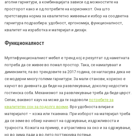
аголни гарнитури, а комбинацијата зависи од можностите на
просторот како и од потребите на корисникот. Она што
претставува норма за квалитетно живеење и избор на соодветна
гарнитура подразбира: удобност, ергономија, функционалност,
квалитет на изработка и материјал и дизајн.
Функционалност
Мултифункционалниот мебел е тренд кој е резултат од наметната
потреба да се живее во помал простор. Така, се намалуваат и
димензиите, па во трендовите за 2017 година, се нагласува дека не
се модерни многу големи гарнитури. За мали станови, корисно е
каучот во дневната да биде на развлекување, доколку недостига
гостинска соба. Механизмот за развлекување треба да биде цврст.
Сепак, ваквиот кауч на може да ги задоволи
потребите за
квалитетен сон за подолго време
. Врз удобноста влијае и
материјалот – кожа или ткаенина. При изборот на материјал треба
да се земе во обзир начинот на одржување, издржливоста и
трајноста. Кожата на пример, е атрактивна за око и за одржување,
но во зима лади а во лето поттикнува потење.