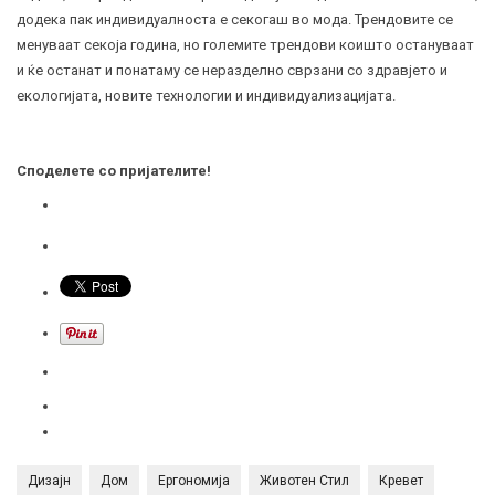
додека пак индивидуалноста е секогаш во мода. Трендовите се
менуваат секоја година, но големите трендови коишто остануваат
и ќе останат и понатаму се неразделно сврзани со здравјето и
екологијата, новите технологии и индивидуализацијата.
Споделете со пријателите!
Дизајн
Дом
Ергономија
Животен Стил
Кревет