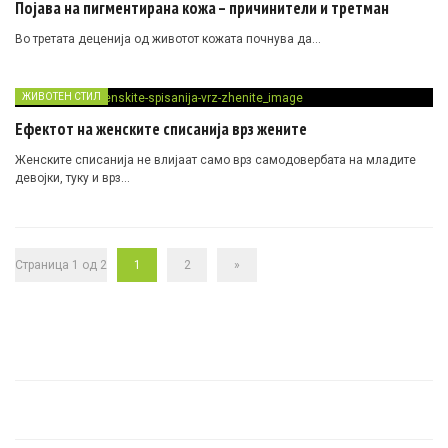
Појава на пигментирана кожа – причинители и третман
Во третата деценија од животот кожата почнува да…
ЖИВОТЕН СТИЛ
Ефектот на женските списанија врз жените
Женските списанија не влијаат само врз самодовербата на младите
девојки, туку и врз…
Страница 1 од 2
1
2
»