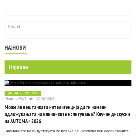
Search for:
НАЈНОВИ
Најнови
,
НАСТАНИ
НОВОСТИ
PharmaNEWS.mk
-
20/07/2026
Може ли вештачката интелигенција да ги намали
одложувањата на клиничките испитувања? Клучни дискусии
на AUTOMA+ 2026
Вниманието на индустријата сè повеќе се насочува кон екосистемите