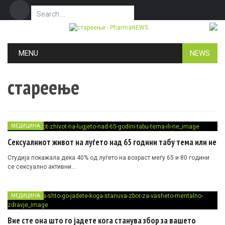
Search for:
Дома
Маркетинг
Контакт
Skip to content
MENU
NEWS
стареење
МЕДИЦИНА
Сексуалниот живот на луѓето над 65 години табу тема или не
Студија покажала дека 40% од луѓето на возраст меѓу 65 и 80 години
се сексуално активни…
МЕДИЦИНА
Вие сте она што го јадете кога станува збор за вашето