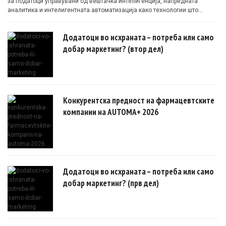
за податоци управувани од вештачка интелигенција, напредната
аналитика и интелигентната автоматизација како технологии што
овозможуваат поефикасни клинички истражувања засновани на
докази.
Додатоци во исхраната – потреба или само
добар маркетинг? (втор дел)
Конкурентска предност на фармацевтските
компании на AUTOMA+ 2026
Додатоци во исхраната – потреба или само
добар маркетинг? (прв дел)