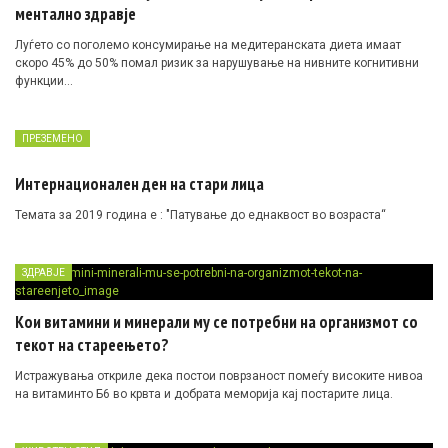
ментално здравје
Луѓето со поголемо консумирање на медитеранската диета имаат
скоро 45% до 50% помал ризик за нарушување на нивните когнитивни
функции…
ПРЕЗЕМЕНО
Интернационален ден на стари лица
Темата за 2019 година е : ″Патување до еднаквост во возраста“
ЗДРАВЈЕ
Кои витамини и минерали му се потребни на организмот со
текот на стареењето?
Истражувања откриле дека постои поврзаност помеѓу високите нивоа
на витаминто Б6 во крвта и добрата меморија кај постарите лица.