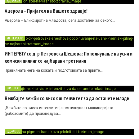
ЗДРАВЈЕ
Ацерола – Пријател на Вашето здравје!
Ацерола – Еликсирот на младоста, сега достапен за секого…
ИНТЕРВЈУ
ИНТЕРВЈУ со д-р Петровска Шешова: Пополнување на усни и
хемиски пилинг се најбарани третмани
Правилната нега на кожата и подготовката за првите…
ФИТНЕС
Вежбајте вежби со висок интензитет за да останете млади
„Вежбите со висок интензитет ја поттикнуваат машинеријата
(рибозомите) да произведува…
ЗДРАВЈЕ