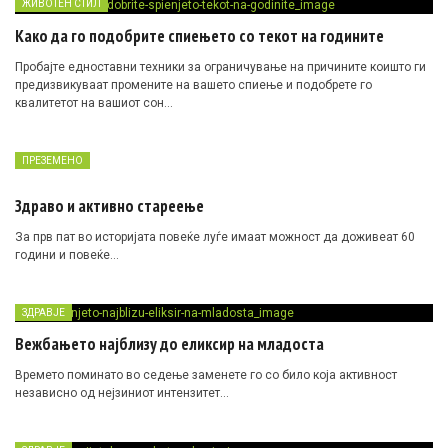
ЖИВОТЕН СТИЛ
Како да го подобрите спиењето со текот на годините
Пробајте едноставни техники за ограничување на причините коишто ги
предизвикуваат промените на вашето спиење и подобрете го
квалитетот на вашиот сон…
ПРЕЗЕМЕНО
Здраво и активно стареење
За прв пат во историјата повеќе луѓе имаат можност да доживеат 60
години и повеќе…
ЗДРАВЈЕ
Вежбањето најблизу до еликсир на младоста
Времето поминато во седење заменете го со било која активност
независно од нејзиниот интензитет…