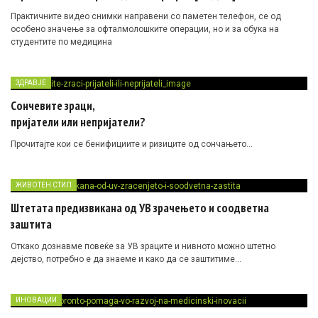
Практичните видео снимки направени со паметен телефон, се од
особено значење за офталмолошките операции, но и за обука на
студентите по медицина
ЗДРАВЈЕ
Сончевите зраци,
пријатели или непријатели?
Прочитајте кои се бенифициите и ризиците од сончањето…
ЖИВОТЕН СТИЛ
Штетата предизвикана од УВ зрачењето и соодветна
заштита
Откако дознавме повеќе за УВ зраците и нивното можно штетно
дејство, потребно е да знаеме и како да се заштитиме…
ИНОВАЦИИ