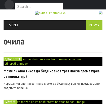
Search for:
Дома
Маркетинг
Контакт
Skip to content
MENU
NEWS
очила
ЗДРАВО БЕБЕ
Може ли Авастинот да биде новиот третман за прематурна
ретинопатија?
Нормалниот раст на ретината може да биде нарушен кај предвремено
родените бебиња…
ЗДРАВЈЕ