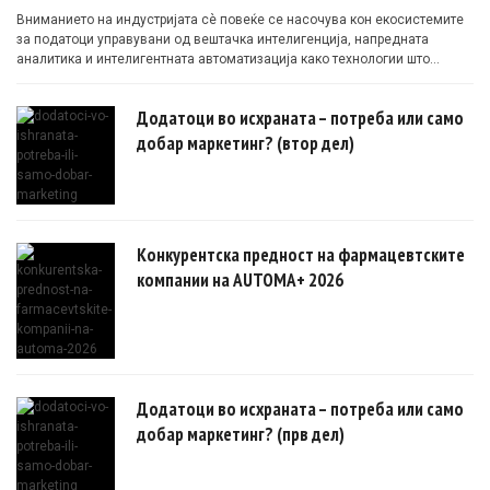
Вниманието на индустријата сè повеќе се насочува кон екосистемите
за податоци управувани од вештачка интелигенција, напредната
аналитика и интелигентната автоматизација како технологии што
овозможуваат поефикасни клинички истражувања засновани на
докази.
Додатоци во исхраната – потреба или само
добар маркетинг? (втор дел)
Конкурентска предност на фармацевтските
компании на AUTOMA+ 2026
Додатоци во исхраната – потреба или само
добар маркетинг? (прв дел)