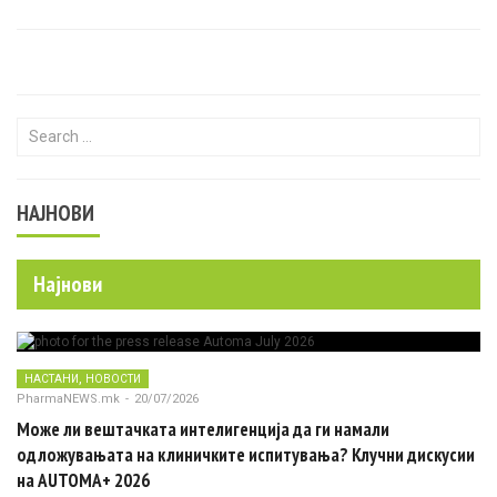
Search for:
НАЈНОВИ
Најнови
,
НАСТАНИ
НОВОСТИ
PharmaNEWS.mk
-
20/07/2026
Може ли вештачката интелигенција да ги намали
одложувањата на клиничките испитувања? Клучни дискусии
на AUTOMA+ 2026