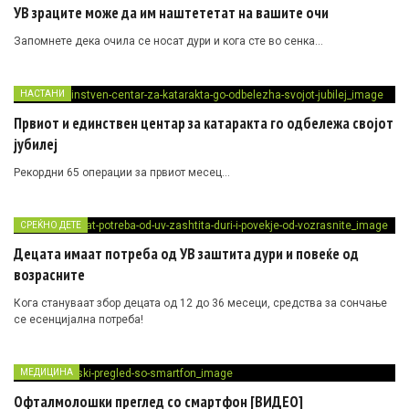
УВ зраците може да им наштететат на вашите очи
Запомнете дека очила се носат дури и кога сте во сенка…
НАСТАНИ
Првиот и единствен центар за катаракта го одбележа својот
јубилеј
Рекордни 65 операции за првиот месец…
СРЕЌНО ДЕТЕ
Децата имаат потреба од УВ заштита дури и повеќе од
возрасните
Кога стануваат збор децата од 12 до 36 месеци, средства за сончање
се есенцијална потреба!
МЕДИЦИНА
Офталмолошки преглед со смартфон [ВИДЕО]