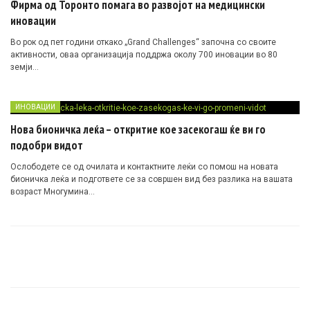
Фирма од Торонто помага во развојот на медицински
иновации
Во рок од пет години откако „Grand Challenges“ започна со своите
активности, оваа организација поддржа околу 700 иновации во 80
земји…
ИНОВАЦИИ
Нова бионичка леќа – откритие кое засекогаш ќе ви го
подобри видот
Ослободете се од очилата и контактните леќи со помош на новата
бионичка леќа и подгответе се за совршен вид без разлика на вашата
возраст Многумина…