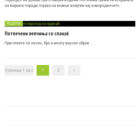
на мајката поради појава на можни алергии кај новороденчето…
РЕЦЕПТИ
Потпечени лепчиња со спанаќ
Пригответе си лесен, брз и многу вкусен оброк…
Страница 1 од 2
1
2
»