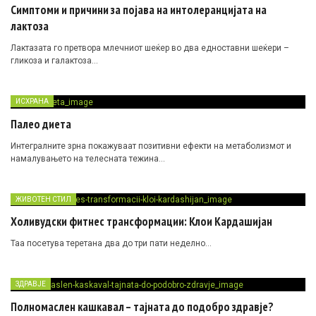
Симптоми и причини за појава на интолеранцијата на
лактоза
Лактазата го претвора млечниот шеќер во два едноставни шеќери –
гликоза и галактоза…
ИСХРАНА
Палео диета
Интегралните зрна покажуваат позитивни ефекти на метаболизмот и
намалувањето на телесната тежина…
ЖИВОТЕН СТИЛ
Холивудски фитнес трансформации: Клои Кардашијан
Таа посетува теретана два до три пати неделно…
ЗДРАВЈЕ
Полномаслен кашкавал – тајната до подобро здравје?