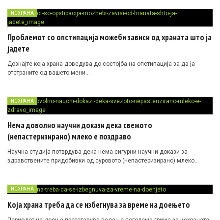
ИСХРАНА
Проблемот со опстипација можеби зависи од храната што ја
јадете
Дознајте која храна доведува до состојба на опстипација за да ја
отстраните од вашето мени…
ИСХРАНА
Нема доволно научни докази дека свежото
(непастеризирано) млеко е поздраво
Научна студија потврдува дека нема сигурни научни докази за
здравствените придобивки од суровото (непастеризирано) млеко…
ИСХРАНА
Која храна треба да се избегнува за време на доењето
Периодот на доење претставува водење поголема грижа за исхраната