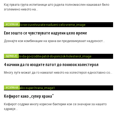
Кај првата група испитаници што јадела полномаслен кашкавал било
зголемено нивото на…
ИСХРАНА
Еве зошто се чувствувате надуени цело време
Дознајте кои комбинации на храна ви предизвикуваат надуеност…
ЗДРАВЈЕ
4 начини да го изодите патот до понизок холестерол
Mногу луѓе можат да го намалат нивото на холестерол едноставно со…
ИСХРАНА
Кефирот како „супер храна“
Кефирот содржи многу корисни бактерии кои се значајни за нашето
здравје…