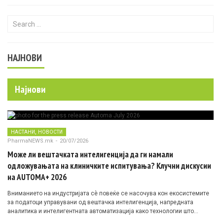
Search for:
НАЈНОВИ
Најнови
,
НАСТАНИ
НОВОСТИ
PharmaNEWS.mk
-
20/07/2026
Може ли вештачката интелигенција да ги намали
одложувањата на клиничките испитувања? Клучни дискусии
на AUTOMA+ 2026
Вниманието на индустријата сè повеќе се насочува кон екосистемите
за податоци управувани од вештачка интелигенција, напредната
аналитика и интелигентната автоматизација како технологии што
овозможуваат поефикасни клинички истражувања засновани на