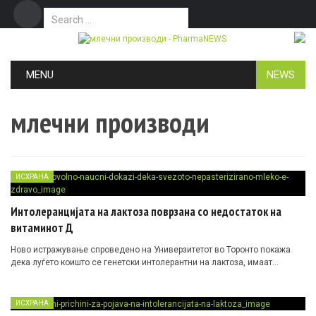
Search for:
Дома
Маркетинг
Контакт
Skip to content
MENU
NEWS
млечни производи
ИСХРАНА
Интолеранцијата на лактоза поврзана со недостаток на
витаминот Д
Ново истражување спроведено на Универзитетот во Торонто покажа
дека луѓето коишто се генетски интолерантни на лактоза, имаат…
ИСХРАНА