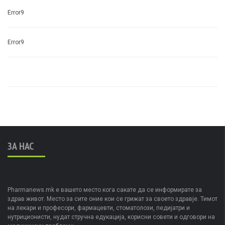
Error9
Error9
ЗА НАС
Pharmanews.mk е вашето место кога сакате да се информирате за
здрав живот. Место за сите оние кои се грижат за своето здравје. Тимот
на лекари и професори, фармацевти, стоматолози, педијатри и
нутриционисти, нудат стручна едукација, корисни совети и одговори на