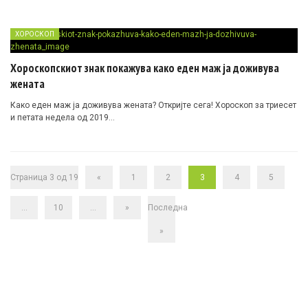
ХОРОСКОП
Хороскопскиот знак покажува како еден маж ја доживува
жената
Како еден маж ја доживува жената? Откријте сега! Хороскоп за триесет
и петата недела од 2019…
Страница 3 од 19
«
1
2
3
4
5
...
10
...
»
Последна
»