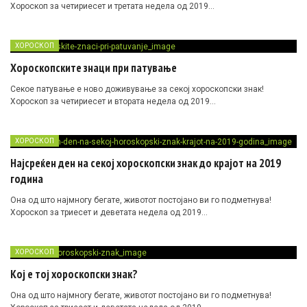
Хороскоп за четириесет и третата недела од 2019…
ХОРОСКОП
Хороскопските знаци при патување
Секое патување е ново доживување за секој хороскопски знак!
Хороскоп за четириесет и втората недела од 2019…
ХОРОСКОП
Најсреќен ден на секој хороскопски знак до крајот на 2019
година
Она од што најмногу бегате, животот постојано ви го подметнува!
Хороскоп за триесет и деветата недела од 2019…
ХОРОСКОП
Кој е тој хороскопски знак?
Она од што најмногу бегате, животот постојано ви го подметнува!