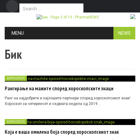
Search for:
Дома
Маркетинг
Контакт
Skip to content
MENU
NEWS
Бик
ХОРОСКОП
Рангирање на мажите според хороскопските знаци
Ранг на најдобрите и најлошите партнери според хороскопскиот знак!
Хороскоп за четириесет и седмата недела од 2019…
ХОРОСКОП
Која е ваша омилена боја според хороскопскиот знак