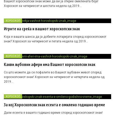
Вашиот хороскопски знак може да ви ја открие омилената боја!
Хороскоп за четириесет и шестата недела од 2019…
ХОРОСКОП
Игрите на среќа и вашиот хороскопски знак
Која е вашата шанса да ја добиете лотаријата според хороскопскиот
знак? Хороскоп за четириесет и петата недела од 2019…
ХОРОСКОП
Какви љубовни афери има Вашиот хороскопски знак
Со што можете да се пофалите во Вашиот љубовен живот според
хороскопскиот знак! Хороскоп за четириесет и четвртата недела од
2019…
ХОРОСКОП
За кој Хороскопски знак есента е омилено годишно време
Дали есента е вашето годишно време според хороскопскиот знак!