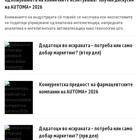
на AUTOMA+ 2026
Вниманието на индустријата сè повеќе се насочува кон екосистемите
за податоци управувани од вештачка интелигенција, напредната
аналитика и интелигентната автоматизација како технологии што
овозможуваат поефикасни клинички истражувања засновани на
докази.
Додатоци во исхраната – потреба или само
добар маркетинг? (втор дел)
Конкурентска предност на фармацевтските
компании на AUTOMA+ 2026
Додатоци во исхраната – потреба или само
добар маркетинг? (прв дел)