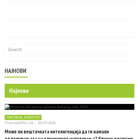
Search for:
НАЈНОВИ
Најнови
,
НАСТАНИ
НОВОСТИ
PharmaNEWS.mk
-
20/07/2026
Може ли вештачката интелигенција да ги намали
одложувањата на клиничките испитувања? Клучни дискусии