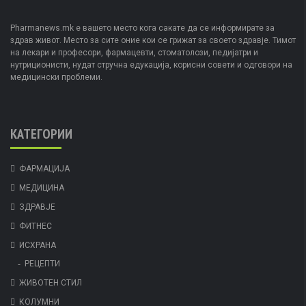
Pharmanews.mk е вашето место кога сакате да се информирате за
здрав живот. Место за сите оние кои се грижат за своето здравје. Тимот
на лекари и професори, фармацевти, стоматолози, педијатри и
нутриционисти, нудат стручна едукација, корисни совети и одговори на
медицински проблеми.
КАТЕГОРИИ
ФАРМАЦИЈА
МЕДИЦИНА
ЗДРАВЈЕ
ФИТНЕС
ИСХРАНА
РЕЦЕПТИ
ЖИВОТЕН СТИЛ
КОЛУМНИ