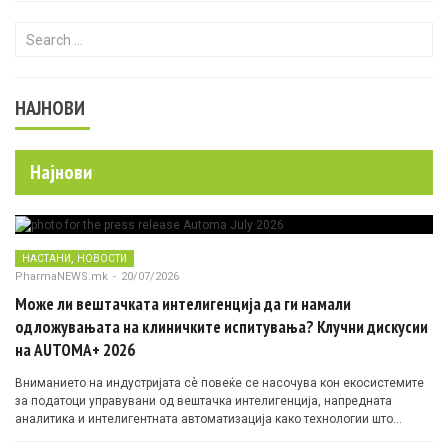
Search for:
НАЈНОВИ
Најнови
,
НАСТАНИ
НОВОСТИ
PharmaNEWS.mk
-
20/07/2026
Може ли вештачката интелигенција да ги намали
одложувањата на клиничките испитувања? Клучни дискусии
на AUTOMA+ 2026
Вниманието на индустријата сè повеќе се насочува кон екосистемите
за податоци управувани од вештачка интелигенција, напредната
аналитика и интелигентната автоматизација како технологии што
овозможуваат поефикасни клинички истражувања засновани на