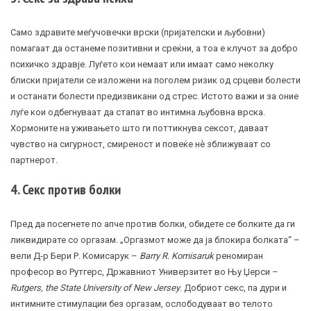
Само здравите меѓучовечки врски (пријателски и љубовни)
помагаат да останеме позитивни и среќни, а тоа е клучот за добро
психичко здравје. Луѓето кои немаат или имаат само неколку
блиски пријатели се изложени на поголем ризик од срцеви болести
и останати болести предизвикани од стрес. Истото важи и за оние
луѓе кои одбегнуваат да стапат во интимна љубовна врска.
Хормоните на уживањето што ги поттикнува сексот, даваат
чувство на сигурност, смиреност и повеќе нè зближуваат со
партнерот.
4. Секс против болки
Пред да посегнете по апче против болки, обидете се болките да ги
ликвидирате со оргазам. „Оргазмот може да ја блокира болката“ –
вели Д-р Бери Р. Комисарук –
Barry R. Komisaruk
реномиран
професор во Рутгерс, Државниот Универзитет во Њу Џерси –
Rutgers, the State University of New Jersey
. Добриот секс, па дури и
интимните стимулации без оргазам, ослободуваат во телото