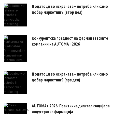
докази.
Додатоци во исхраната – потреба или само
добар маркетинг? (втор дел)
Конкурентска предност на фармацевтските
компании на AUTOMA+ 2026
Додатоци во исхраната – потреба или само
добар маркетинг? (прв дел)
AUTOMA+ 2026: Практична дигитализација за
индустриска фармација