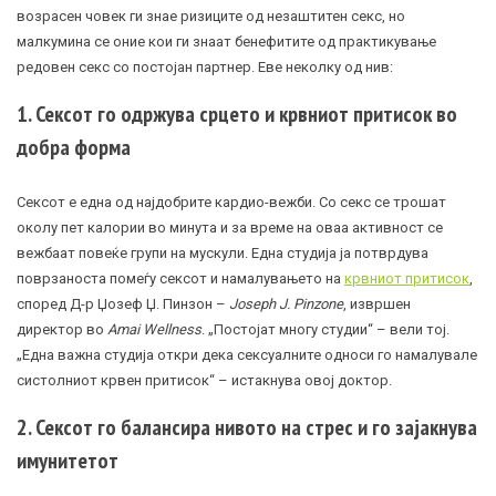
возрасен човек ги знае ризиците од незаштитен секс, но
малкумина се оние кои ги знаат бенефитите од практикување
редовен секс со постојан партнер. Еве неколку од нив:
1. Сексот го одржува срцето и крвниот притисок во
добра форма
Сексот е една од најдобрите кардио-вежби. Со секс се трошат
околу пет калории во минута и за време на оваа активност се
вежбаат повеќе групи на мускули. Една студија ја потврдува
поврзаноста помеѓу сексот и намалувањето на
крвниот притисок
,
според Д-р Џозеф Џ. Пинзон –
Joseph J. Pinzone
, извршен
директор во
Amai Wellness
. „Постојат многу студии“ – вели тој.
„Една важна студија откри дека сексуалните односи го намалувале
систолниот крвен притисок“ – истакнува овој доктор.
2. Сексот го балансира нивото на стрес и го зајакнува
имунитетот