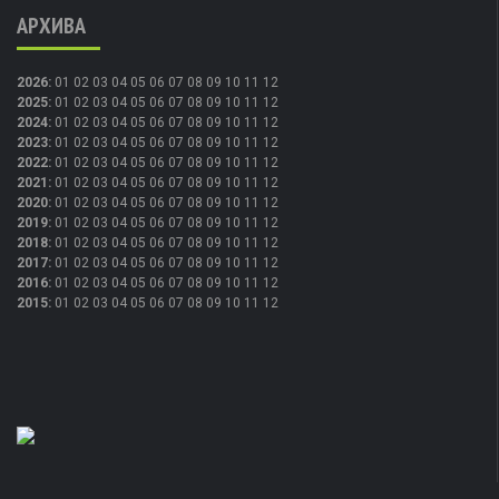
АРХИВА
2026
:
01
02
03
04
05
06
07
08
09
10
11
12
2025
:
01
02
03
04
05
06
07
08
09
10
11
12
2024
:
01
02
03
04
05
06
07
08
09
10
11
12
2023
:
01
02
03
04
05
06
07
08
09
10
11
12
2022
:
01
02
03
04
05
06
07
08
09
10
11
12
2021
:
01
02
03
04
05
06
07
08
09
10
11
12
2020
:
01
02
03
04
05
06
07
08
09
10
11
12
2019
:
01
02
03
04
05
06
07
08
09
10
11
12
2018
:
01
02
03
04
05
06
07
08
09
10
11
12
2017
:
01
02
03
04
05
06
07
08
09
10
11
12
2016
:
01
02
03
04
05
06
07
08
09
10
11
12
2015
:
01
02
03
04
05
06
07
08
09
10
11
12