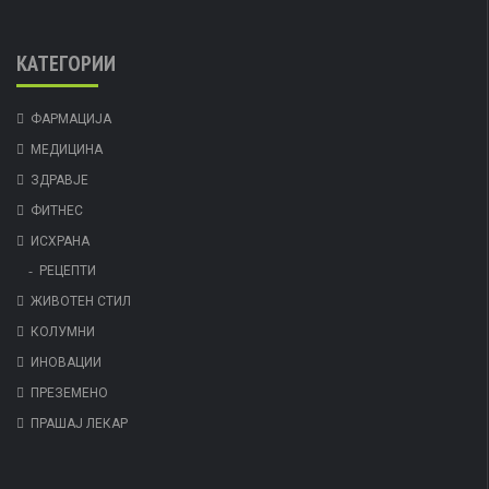
КАТЕГОРИИ
ФАРМАЦИЈА
МЕДИЦИНА
ЗДРАВЈЕ
ФИТНЕС
ИСХРАНА
РЕЦЕПТИ
ЖИВОТЕН СТИЛ
КОЛУМНИ
ИНОВАЦИИ
ПРЕЗЕМЕНО
ПРАШАЈ ЛЕКАР