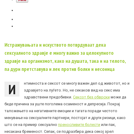
Истражувањата и искуството потврдуваат дека
сексуалното здравје е многу важно за целокупното
здравје на организмот, како на душата, така и на телото,
па дури претставува и лек против болки и несоница
И
нтимноста и сексот се многу важен дел од животот, но и
здравјето на луѓето. Но, не секаков вид на секс има
здравствени придобивки.
Сексот без обврски
може да
биде причина за уште поголема осаменост и депресија. Покрај
таложењето на негативните емоции и тагата поради честото
менување на сексуалните партнери, постојат и други ризици, како
што се на пример сексуално
преносливите болести
или пак,
несакана бременост. Сепак, се подразбира дека секој зрел