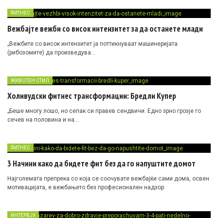
ФИТНЕС
Вежбајте вежби со висок интензитет за да останете млади
„Вежбите со висок интензитет ја поттикнуваат машинеријата
(рибозомите) да произведува…
ЖИВОТЕН СТИЛ
Холивудски фитнес трансформации: Бредли Купер
„Беше многу лошо, но сепак си правев сендвичи. Едно зрно грозје го
сечев на половина и на…
ФИТНЕС
3 Начини како да бидете фит без да го напуштите домот
Најголемата препрека со која се соочувате вежбајќи сами дома, освен
мотивацијата, е вежбањето без професионален надзор
ИНТЕРВЈУ