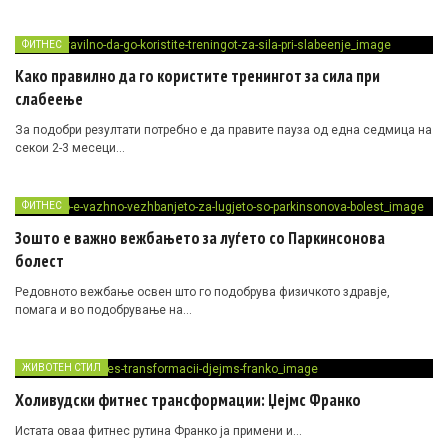
ФИТНЕС
Како правилно да го користите тренингот за сила при
слабеење
За подобри резултати потребно е да правите пауза од една седмица на
секои 2-3 месеци…
ФИТНЕС
Зошто е важно вежбањето за луѓето со Паркинсонова
болест
Редовното вежбање освен што го подобрува физичкото здравје,
помага и во подобрување на…
ЖИВОТЕН СТИЛ
Холивудски фитнес трансформации: Џејмс Франко
Истата оваа фитнес рутина Франко ја примени и…