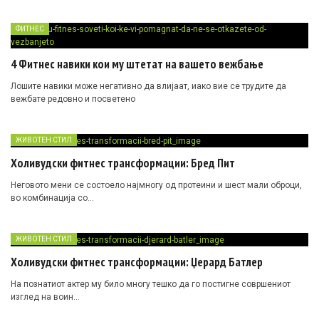
ФИТНЕС
4 Фитнес навики кои му штетат на вашето вежбање
Лошите навики може негативно да влијаат, иако вие се трудите да
вежбате редовно и посветено
ЖИВОТЕН СТИЛ
Холивудски фитнес трансформации: Бред Пит
Неговото мени се состоело најмногу од протеини и шест мали оброци,
во комбинација со…
ЖИВОТЕН СТИЛ
Холивудски фитнес трансформации: Џерард Батлер
На познатиот актер му било многу тешко да го постигне совршениот
изглед на воин…