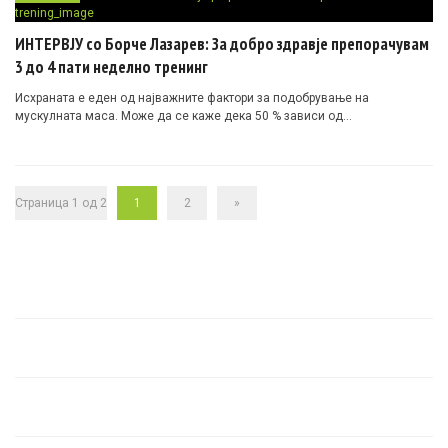
ИНТЕРВЈУ со Борче Лазарев: За добро здравје препорачувам
3 до 4 пати неделно тренинг
Исхраната е еден од најважните фактори за подобрување на
мускулната маса. Може да се каже дека 50 % зависи од…
Страница 1 од 2
1
2
»