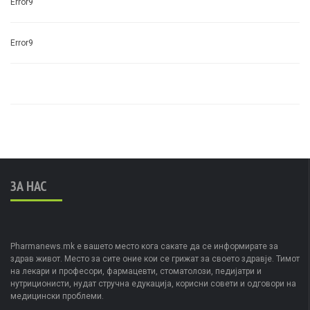
Error9
Error9
ЗА НАС
Pharmanews.mk е вашето место кога сакате да се информирате за
здрав живот. Место за сите оние кои се грижат за своето здравје. Тимот
на лекари и професори, фармацевти, стоматолози, педијатри и
нутриционисти, нудат стручна едукација, корисни совети и одговори на
медицински проблеми.