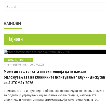
Search for:
НАЈНОВИ
Најнови
,
НАСТАНИ
НОВОСТИ
PharmaNEWS.mk
-
20/07/2026
Може ли вештачката интелигенција да ги намали
одложувањата на клиничките испитувања? Клучни дискусии
на AUTOMA+ 2026
Вниманието на индустријата сè повеќе се насочува кон екосистемите
за податоци управувани од вештачка интелигенција, напредната
аналитика и интелигентната автоматизација како технологии што
овозможуваат поефикасни клинички истражувања засновани на
докази.