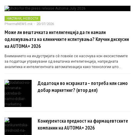
,
НАСТАНИ
НОВОСТИ
PharmaNEWS.mk
-
20/07/2026
Може ли вештачката интелигенција да ги намали
одложувањата на клиничките испитувања? Клучни дискусии
на AUTOMA+ 2026
Вниманието на индустријата сè повеќе се насочува кон екосистемите
за податоци управувани од вештачка интелигенција, напредната
аналитика и интелигентната автоматизација како технологии што
овозможуваат поефикасни клинички истражувања засновани на
докази.
Додатоци во исхраната – потреба или само
добар маркетинг? (втор дел)
Конкурентска предност на фармацевтските
компании на AUTOMA+ 2026