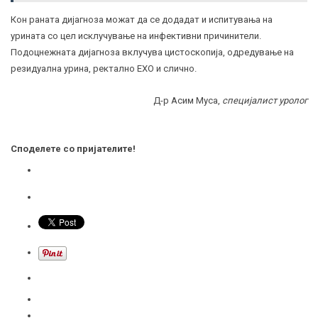
Кон раната дијагноза можат да се додадат и испи­тувања на
урината со цел исклучување на инфективни при­чинители.
Подоцнежната дијагноза вклучува цисто­скопија, одредување на
резидуална
урина
, ректално ЕХО и слично.
Д-р Асим Муса,
специјалист уролог
Споделете со пријателите!