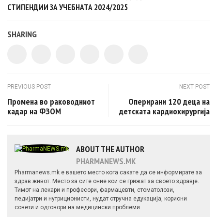
СТИПЕНДИИ ЗА УЧЕБНАТА 2024/2025
SHARING
Post navigation
PREVIOUS POST
NEXT POST
Промена во раководниот
Оперирани 120 деца на
кадар на ФЗОМ
детската кардиохирургија
ABOUT THE AUTHOR
PHARMANEWS.MK
Pharmanews.mk е вашето место кога сакате да се информирате за
здрав живот. Место за сите оние кои се грижат за своето здравје.
Тимот на лекари и професори, фармацевти, стоматолози,
педијатри и нутриционисти, нудат стручна едукација, корисни
совети и одговори на медицински проблеми.