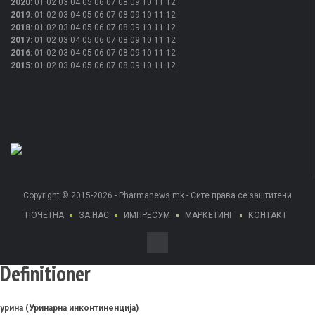
2020
:
01
02
03
04
05
06
07
08
09
10
11
12
2019
:
01
02
03
04
05
06
07
08
09
10
11
12
2018
:
01
02
03
04
05
06
07
08
09
10
11
12
2017
:
01
02
03
04
05
06
07
08
09
10
11
12
2016
:
01
02
03
04
05
06
07
08
09
10
11
12
2015
:
01
02
03
04
05
06
07
08
09
10
11
12
Copyright © 2015-2026 - Pharmanews.mk - Сите права се заштитени
ПОЧЕТНА
ЗА НАС
ИМПРЕСУМ
МАРКЕТИНГ
КОНТАКТ
Definitioner
урина (Уринарна инконтиненција)