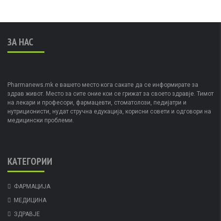
ЗА НАС
Pharmanews.mk е вашето место кога сакате да се информирате за
здрав живот. Место за сите оние кои се грижат за своето здравје. Тимот
на лекари и професори, фармацевти, стоматолози, педијатри и
нутриционисти, нудат стручна едукација, корисни совети и одговори на
медицински проблеми.
КАТЕГОРИИ
ФАРМАЦИЈА
МЕДИЦИНА
ЗДРАВЈЕ