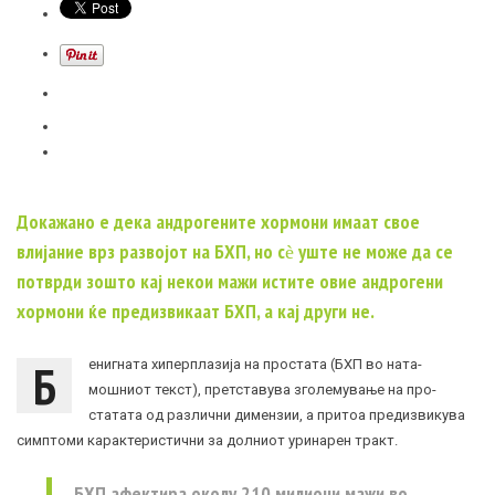
Докажано е дека андрогените хормони имаат свое
влијание врз развојот на БХП, но сѐ уште не може да се
потврди зошто кај некои мажи истите овие андрогени
хормони ќе предизвикаат БХП, а кај други не.
Б
енигната хиперплазија на простата (БХП во на­та­
мошниот текст), претставува зголемување на про­
статата од различни димензии, а притоа пре­ди­звикува
симптоми карактеристични за долниот ури­на­рен тракт.
БХП афектира околу 210 милиони мажи во