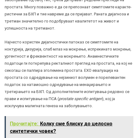
простата. Многу поважно е да се препознаат симптомите каракте­
ристични за БХП и тие навреме да се пријават. Раната дијагноза и
третман значително го подобруваат ква­ли­тетот на живот и
успешноста на третманот.
Најчесто користен дијагностички патоказ се симпто­мите на
ноктурија, дизурија, слаб млаз на мокрење, испрекинато мокрење,
ургентност и фреквентност на мокрењето. Анамнестичките
податоци ги поткрепува ректалниот преглед на простата, на кој не
секогаш се палпира зголемена простата. ЕХО евалуација на
простата со одредување на нејзиниот волумен е порелевантен
податок за натамошно одредување на менаџирањето и
третирањето на БХП. Од дополнителните испитувања редовно се
прави и испитување на ПСА (
prostate specific antigen
), кој ја
исклучува малигната генеза на заболувањето.
Прочитајте:
Колку сме блиску до целосно
синтетички човек?