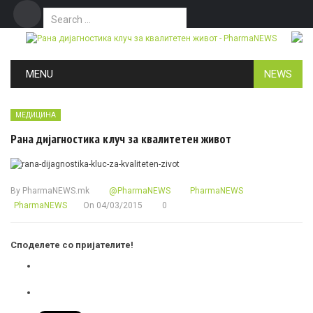
Search for:
Дома
Маркетинг
Контакт
Skip to content
MENU
NEWS
МЕДИЦИНА
Рана дијагностика клуч за квалитетен живот
By
PharmaNEWS.mk
@PharmaNEWS
PharmaNEWS
PharmaNEWS
On
04/03/2015
0
Споделете со пријателите!