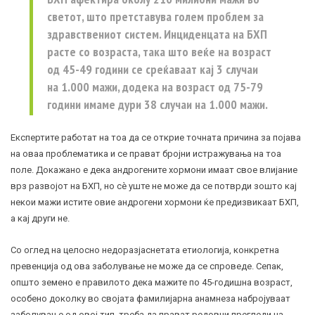
светот, што претставува голем проблем за
здравствениот систем. Инциденцата на БХП
расте со возраста, така што веќе на возраст
од 45-49 години се среќаваат кај 3 случаи
на 1.000 мажи, додека на возраст од 75-79
го­ди­ни имаме дури 38 случаи на 1.000 мажи.
Експертите работат на тоа да се открие точната при­чина за појава
на оваа проблематика и се прават бројни истражувања на тоа
поле. Докажано е дека андрогените хормони имаат свое влијание
врз развојот на БХП, но сѐ уште не може да се потврди зошто кај
некои мажи истите овие андрогени хормони ќе предизвикаат БХП,
а кај други не.
Со оглед на целосно недоразјаснетата етиологија, конкретна
превенција од ова заболување не може да се спроведе. Сепак,
општо земено е правилото дека ма­жите по 45-годишна возраст,
особено доколку во својата фамилијарна анамнеза набројуваат
заболување од овој тип, треба да прават редовни прегледи на