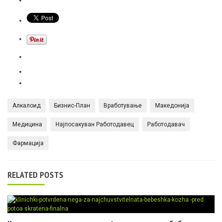
Алкалоид
Бизнис-План
Вработување
Македонија
Медицина
Најпосакуван Работодавец
Работодавач
Фармација
RELATED POSTS