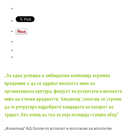
„За една успешна и амбициозна компанија огромен
предизвик е да се одржат високото ниво на
организациска култура, фокусот на резултати и високото
ниво на етички вредности. ’Алкалоид’ секогаш се стреми
да ги регрутира најдобрите кандидати на пазарот на
трудот, без оглед на тоа за која позиција станува збор“
„Алкалоид“ АД Скопје по вторпат е прогласен за апсолутен