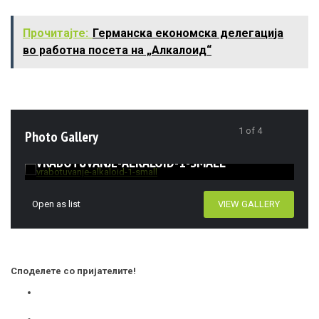
Прочитајте:
Германска економска делегација
во работна посета на „Aлкалоид“
1
of
4
Photo Gallery
VRABOTUVANJE-ALKALOID-1-SMALL
VR
Open as list
VIEW GALLERY
Споделете со пријателите!