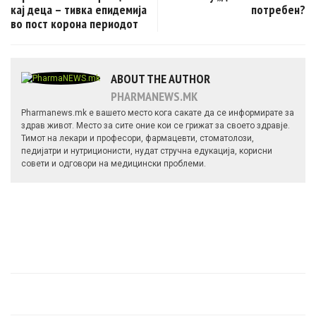
кај деца – тивка епидемија
потребен?
во пост корона периодот
ABOUT THE AUTHOR
PHARMANEWS.MK
Pharmanews.mk е вашето место кога сакате да се информирате за
здрав живот. Место за сите оние кои се грижат за своето здравје.
Тимот на лекари и професори, фармацевти, стоматолози,
педијатри и нутриционисти, нудат стручна едукација, корисни
совети и одговори на медицински проблеми.