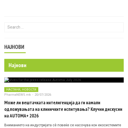
Search for:
НАЈНОВИ
Најнови
,
НАСТАНИ
НОВОСТИ
PharmaNEWS.mk
-
20/07/2026
Може ли вештачката интелигенција да ги намали
одложувањата на клиничките испитувања? Клучни дискусии
на AUTOMA+ 2026
Вниманието на индустријата сè повеќе се насочува кон екосистемите