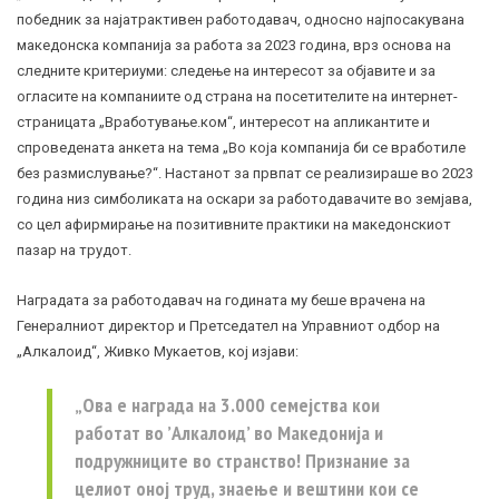
победник за најатрактивен работодавач, односно најпосакувана
македонска компанија за работа за 2023 година, врз основа на
следните критериуми: следење на интересот за објавите и за
огласите на компаниите од страна на посетителите на интернет-
страницата „Вработување.ком“, интересот на апликантите и
спроведената анкета на тема „Во која компанија би се вработиле
без размислување?“. Настанот за првпат се реализираше во 2023
година низ симболиката на оскари за работодавачите во земјава,
со цел афирмирање на позитивните практики на македонскиот
пазар на трудот.
Наградата за работодавач на годината му беше врачена на
Генералниот директор и Претседател на Управниот одбор на
„Алкалоид“, Живко Мукаетов, кој изјави:
„Ова е награда на 3.000 семејства кои
работат во ’Алкалоид’ во Македонија и
подружниците во странство! Признание за
целиот оној труд, знаење и вештини кои се