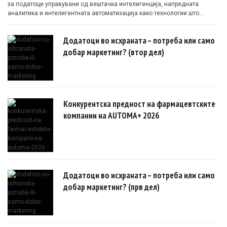
за податоци управувани од вештачка интелигенција, напредната
аналитика и интелигентната автоматизација како технологии што
овозможуваат поефикасни клинички истражувања засновани на
докази.
Додатоци во исхраната – потреба или само
добар маркетинг? (втор дел)
Конкурентска предност на фармацевтските
компании на AUTOMA+ 2026
Додатоци во исхраната – потреба или само
добар маркетинг? (прв дел)