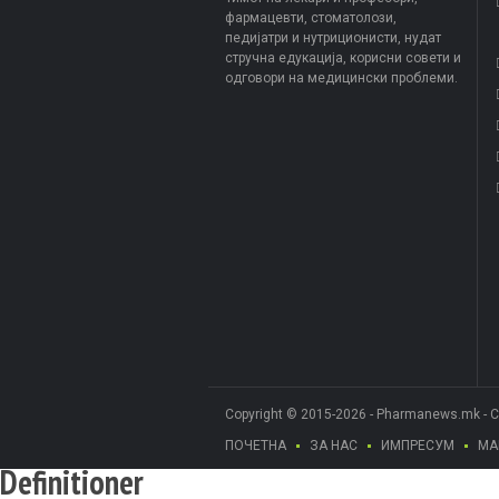
фармацевти, стоматолози,
педијатри и нутриционисти, нудат
стручна едукација, корисни совети и
одговори на медицински проблеми.
Copyright © 2015-2026 - Pharmanews.mk - 
ПОЧЕТНА
ЗА НАС
ИМПРЕСУМ
МА
Definitioner