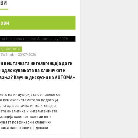
ОВИ
нови
,
НИ
НОВОСТИ
NEWS.mk
-
20/07/2026
и вештачката интелигенција да ги
 одложувањата на клиничките
вања? Клучни дискусии на AUTOMA+
ето на индустријата сè повеќе се
а кон екосистемите за податоци
ани од вештачка интелигенција,
ата аналитика и интелигентната
изација како технологии што
уваат поефикасни клинички
вања засновани на докази.