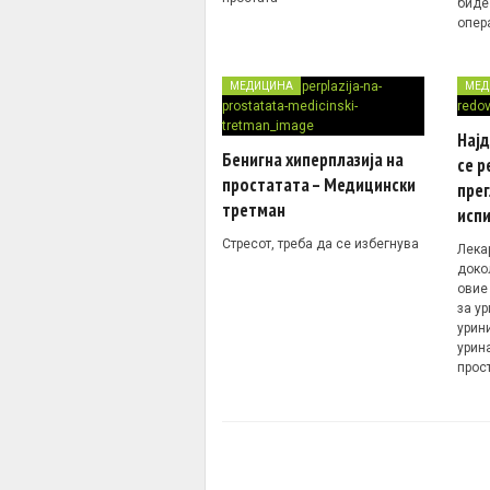
биде
опер
МЕДИЦИНА
МЕД
Нај
Бенигна хиперплазија на
се 
простатата – Медицински
прег
третман
исп
Стресот, треба да се избегнува
Лека
доко
овие
за у
урин
урин
прос