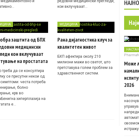
 медикаментозно и
редовни медицински прегледи,
НАЈН
ативно…
кои вклучуваат…
Нај
ИЦИНА
МЕДИЦИНА
добра заштита од БПХ
Рана дијагностика клуч за
редовни медицински
квалитетен живот
НАСТА
леди кои вклучуваат
Pharma
БХП афектира околу 210
итување на простатата
милиони мажи во светот, што
Може л
претставува голем проблем за
намали
р треба да се консултира
здравствениот систем.
лку се присутни некои од
испиту
 симптоми: честа потреба
2026
ринирање, болно
ирање, крв во
Внимани
аБенигна хиперплазија на
насочув
татата е…
управув
напредн
автомат
овозмож
истражу