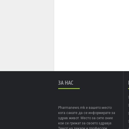
ЗА НАС
Pharmanews.mk е вашето место
кога сакате да се информирате за
здрав живот. Место за сите оние
кои се грижат за своето здравје.
Тимот на лекари и професори,