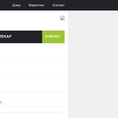
Дома
Маркетинг
Контакт
ЛЕКАР
0
NEWS
or: