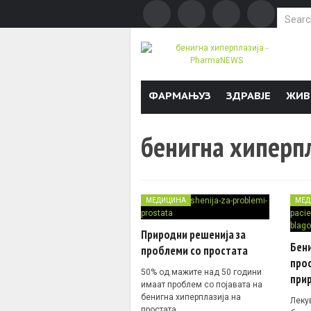
Search f
Skip to content
ФАРМАЊУЗ
ЗДРАВЈЕ
ЖИВ
бенигна хиперп
МЕДИЦИНА
МЕД
Природни решенија за
Бен
проблеми со простата
прос
50% од мажите над 50 години
при
имаат проблем со појавата на
бенигна хиперплазија на
Леку
простата