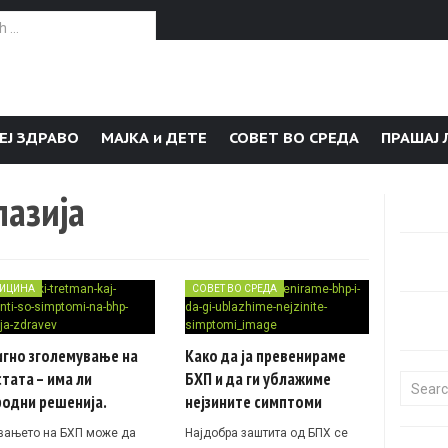
or:
ЕЈ ЗДРАВО
МАЈКА и ДЕТЕ
СОВЕТ ВО СРЕДА
ПРАШАЈ 
лазија
ИЦИНА
СОВЕТ ВО СРЕДА
игно зголемување на
Како да ја превенираме
тата – има ли
БХП и да ги ублажиме
Search f
родни решенија.
нејзините симптоми
вањето на БХП може да
Најдобра заштита од БПХ се