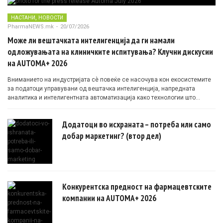
,
НАСТАНИ
НОВОСТИ
PharmaNEWS.mk
-
20/07/2026
Може ли вештачката интелигенција да ги намали
одложувањата на клиничките испитувања? Клучни дискусии
на AUTOMA+ 2026
Вниманието на индустријата сè повеќе се насочува кон екосистемите
за податоци управувани од вештачка интелигенција, напредната
аналитика и интелигентната автоматизација како технологии што
овозможуваат поефикасни клинички истражувања засновани на
докази.
Додатоци во исхраната – потреба или само
добар маркетинг? (втор дел)
Конкурентска предност на фармацевтските
компании на AUTOMA+ 2026