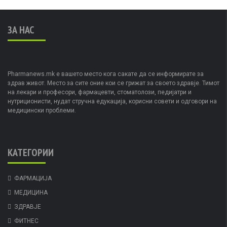
ЗА НАС
Pharmanews.mk е вашето место кога сакате да се информирате за
здрав живот. Место за сите оние кои се грижат за своето здравје. Тимот
на лекари и професори, фармацевти, стоматолози, педијатри и
нутриционисти, нудат стручна едукација, корисни совети и одговори на
медицински проблеми.
КАТЕГОРИИ
ФАРМАЦИЈА
МЕДИЦИНА
ЗДРАВЈЕ
ФИТНЕС