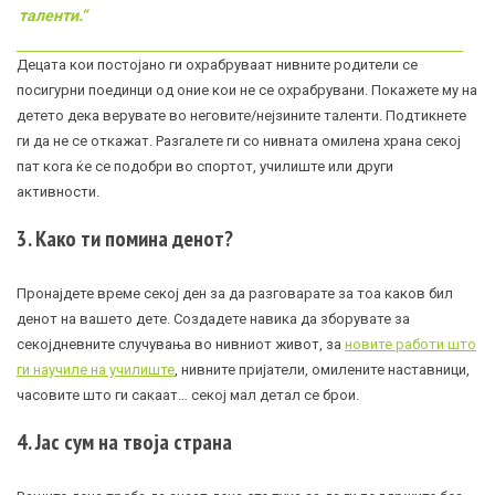
таленти.“
Децата кои постојано ги охрабруваат нивните родители се
посигурни поединци од оние кои не се охрабрувани. Покажете му на
детето дека верувате во неговите/нејзините таленти. Подтикнете
ги да не се откажат. Разгалете ги со нивната омилена храна секој
пат кога ќе се подобри во спортот, училиште или други
активности.
3. Како ти помина денот?
Пронајдете време секој ден за да разговарате за тоа каков бил
денот на вашето дете. Создадете навика да зборувате за
секојдневните случувања во нивниот живот, за
новите работи што
ги научиле на училиште
, нивните пријатели, омилените наставници,
часовите што ги сакаат… секој мал детал се брои.
4. Јас сум на твоја страна