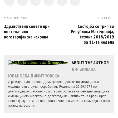
Post navigation
PREVIOUS POST
NEXT POST
Здравствени совети при
Состојба со грип во
постење или
Република Македонија,
вегетаријанска исхрана
сезона 2018/2019
за 11-та недела
ABOUT THE AUTHOR
Д-Р БИЛЈАНА
ЈОВАНОСКА ДИМИТРОВСКА
Д-р Билјана Јованоска Димитровска, доктор на медицина и
медицински стручен соработник. Родена на 29.09.1979 со
долгогодишно работно искуство во областа на семејна медицина
и медицински маркетинг, долгогодишен активист на Црвен Крст
како и факултативен предавач и член на испитна комисија за прва
помош на возачи.