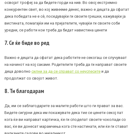
освојат трофеј за да бидете горди на нив. Во овој екстремно
конкурентен свет, во кој живееме денес, важно е децата да сфатат
дека победата не е сè, поседувајќи ги своите грешки, кажувајќи ја
вистината, помагајќи им на пријателите, чувајќи ги своите соби
уредни, се работи кои треба да бидат навистина ценети
7. Се ќе биде во ред
Важно е децата да сфатат дека работите не секогаш се случуваат
на начинот на кој сакаме. Родителите треба да ги направат своите
деца доволно
силни за да се справат со неуспесите
и да
продолжат со својот живот.
8. Ти благодарам
Да, им се заблагодарите за малите работи што ги прават за вас.
Бидете сигурни дека им покажувате дека тие се ценети секој пат
кога ќе ви направат картичка, ќе ги споделат своите чоколади со
вас, ќе ви донесат марамчиња кога сте настинати, или ќе ги стават
валканите садови во мијалникот