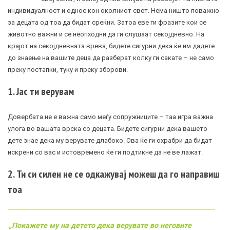
индивидуалност и однос кон околниот свет. Нема ништо поважно
за децата од тоа да бидат среќни. Затоа еве ги фразите кои се
животно важни и се неопходни да ги слушаат секојдневно. На
крајот на секојдневната врева, бидете сигурни дека ќе им дадете
до знаење на вашите деца да разберат колку ги сакате – не само
преку постапки, туку и преку зборови.
1. Јас ти верувам
Довербата не е важна само меѓу сопружниците – таа игра важна
улога во вашата врска со децата. Бидете сигурни дека вашето
дете знае дека му верувате длабоко. Ова ќе ги охрабри да бидат
искрени со вас и истовремено ќе ги подтикне да не ве лажат.
2. Ти си силен не се одкажувај можеш да го направиш
тоа
„Покажете му на детето дека верувате во неговите