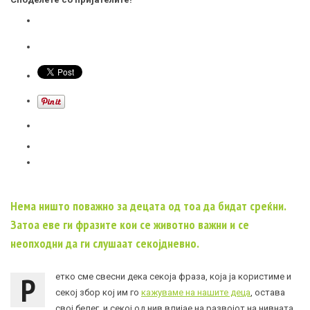
Нема ништо поважно за децата од тоа да бидат среќни.
Затоа еве ги фразите кои се животно важни и се
неопходни да ги слушаат секојдневно.
Р
етко сме свесни дека секоја фраза, која ја користиме и
секој збор кој им го
кажуваме на нашите деца
, остава
свој белег, и секој од нив влијае на развојот на нивната