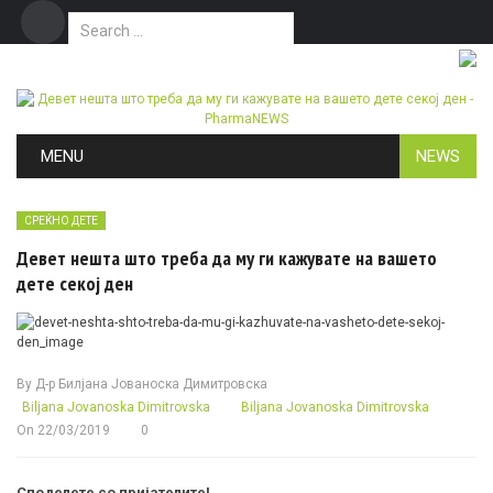
Search for:
Дома
Маркетинг
Контакт
Skip to content
MENU
NEWS
СРЕЌНО ДЕТЕ
Девет нешта што треба да му ги кажувате на вашето
дете секој ден
By
Д-р Билјана Јованоска Димитровска
Biljana Jovanoska Dimitrovska
Biljana Jovanoska Dimitrovska
On
22/03/2019
0
Споделете со пријателите!