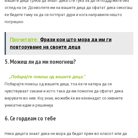
Вашите деца треба да знаат дека сте тука за да ги поддржите без
оглед на се. Дозволете им на вашите деца да сфатат дека секогаш
ќе бидете таму за да се потпрат дури и кога направиле нешто
погрешно
Прочитајте:
Фрази кои што мора да им ги
повторуваме на своите деца
5. Можеш ли да ми помогнеш?
„Побарајте помош од вашите деца.“
Побарајте помош од вашите деца, тоа ќе ги натера да се
чувствуваат сакани и исто така да им помогне да сфатат дека
верувате во нив. Кој знае, можеби ќе ве изненадат со нивните
уникатни идеи и решенија.
6. Се гордеам со тебе
Нека децата знаат дека не мора да бидат први во класот или да