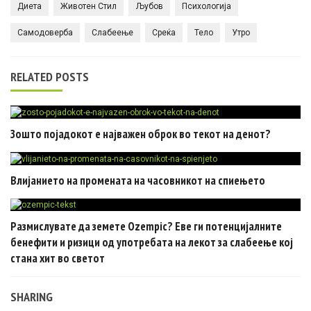
Диета
Животен Стил
Љубов
Психологија
Самодоверба
Слабеење
Среќа
Тело
Утро
RELATED POSTS
Зошто појадокот е најважен оброк во текот на денот?
Влијанието на промената на часовникот на спиењето
Размислувате да земете Ozempic? Еве ги потенцијалните
бенефити и ризици од употребата на лекот за слабеење кој
стана хит во светот
SHARING