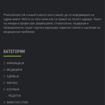
Pharmanews.mk е вашето место кога сакате да се информирате за
здрав живот. Место за сите оние кои се грижат за своето здравје. Тимот
на лекари и професори, фармацевти, стоматолози, педијатри и
нутриционисти, нудат стручна едукација, корисни совети и одговори на
медицински проблеми.
КАТЕГОРИИ
ФАРМАЦИЈА
МЕДИЦИНА
ЗДРАВЈЕ
ФИТНЕС
ИСХРАНА
РЕЦЕПТИ
ЖИВОТЕН СТИЛ