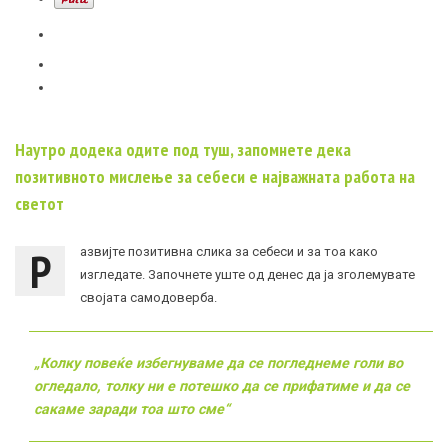
Наутро додека одите под туш, запомнете дека
позитивното мислење за себеси е најважната работа на
светот
Р
азвијте позитивна слика за себеси и за тоа како
изгледате. Започнете уште од денес да ја зголемувате
својата самодоверба.
„Колку повеќе избегнуваме да се погледнеме голи во
огледало, толку ни е потешко да се прифатиме и да се
сакаме заради тоа што сме“