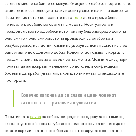
Јавното мислење бавно се менува бидејќи е длабоко вкоренето во
ставовите и се пренесува преку воспитување и начин на живеење.
Позитивниот став кон сопственото
тело
долго време беше
неповолен, особено во светот на модата. Несигурноста и
незадоволството од себеси исто така му беше добредојдено на
рекламите и рекламирањето на производи за слабеење и
разубавување, кои долги години нè уверуваа дека нашиот изглед
едноставно не е доволно добар. Конечно, во годината која што
неодамна измина, овие ставови се променија. Модните дизајнери
почнаат да ангажираат манекенки со поголеми конфекциски
броеви и да вработуваат лица кои што ги немаат стандардните
пропорции.
Конечно започна да се слави и цени човекот
каков што е – различен и уникатен.
Позитивната
слика
за себеси се гради и се одржува цел живот,
затоа спуштете ја крпата, убаво погледнете се и започнете да се
сакате заради тоа што сте, без да се оптоварувате со тоа што