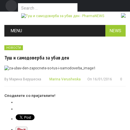
Search for:
Дома
Маркетинг
Контакт
Skip to content
MENU
NEWS
НОВОСТИ
Туш и самодоверба за убав ден
By
Марина Верушеска
Marina Verusheska
On
16/01/2016
0
Споделете со пријателите!