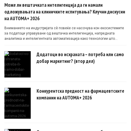
Може ли вештачката интелигенција да ги намали
одложувањата на клиничките испитувања? Клучни дискусии
на AUTOMA+ 2026
Вниманието на индустријата сè повеќе се насочува кон екосистемите
за податоци управувани од вештачка интелигенција, напредната
аналитика и интелигентната автоматизација како технологии што
овозможуваат поефикасни клинички истражувања засновани на
докази.
Додатоци во исхраната – потреба или само
добар маркетинг? (втор дел)
Конкурентска предност на фармацевтските
компании на AUTOMA+ 2026