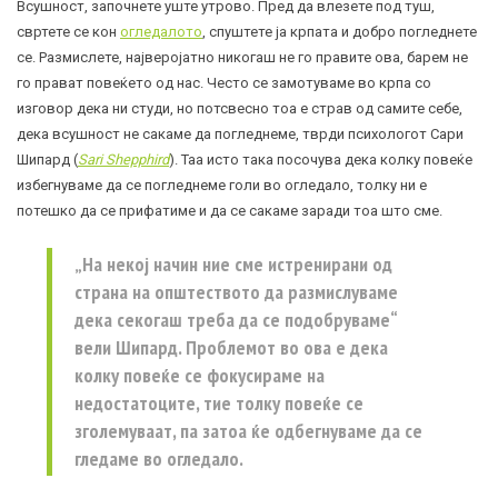
Всушност, започнете уште утрово. Пред да влезете под туш,
свртете се кон
огледалото
, спуштете ја крпата и добро погледнете
се. Размислете, најверојатно никогаш не го правите ова, барем не
го прават повеќето од нас. Често се замотуваме во крпа со
изговор дека ни студи, но потсвесно тоа е страв од самите себе,
дека всушност не сакаме да погледнеме, тврди психологот Сари
Шипард (
Sari Shepphird
). Таа исто така посочува дека колку повеќе
избегнуваме да се погледнеме голи во огледало, толку ни е
потешко да се прифатиме и да се сакаме заради тоа што сме.
„На некој начин ние сме истренирани од
страна на општеството да размислуваме
дека секогаш треба да се подобруваме“
вели Шипард. Проблемот во ова е дека
колку повеќе се фокусираме на
недостатоците, тие толку повеќе се
зголемуваат, па затоа ќе одбегнуваме да се
гледаме во огледало.