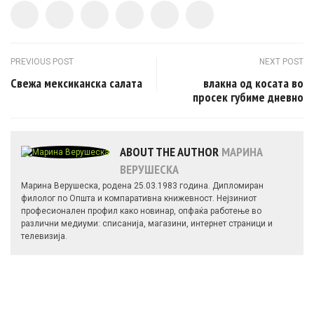
Post navigation
PREVIOUS POST
NEXT POST
Свежа мексиканска салата
влакна од косата во
просек губиме дневно
ABOUT THE AUTHOR
МАРИНА
ВЕРУШЕСКА
Марина Верушеска, родена 25.03.1983 година. Дипломиран
филолог по Општа и компаративна книжевност. Нејзиниот
професионален профил како новинар, опфаќа работење во
различни медиуми: списанија, магазини, интернет страници и
телевизија.