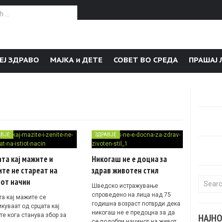
or:
ЕЈ ЗДРАВО
МАЈКА и ДЕТЕ
СОВЕТ ВО СРЕДА
ПРАШАЈ 
АВЈЕ
ЗДРАВЈЕ
та кај мажите и
Никогаш не е доцна за
те не стареат на
здрав животен стил
иот начин
Search f
Шведско истражување
спроведено на лица над 75
та кај мажите се
годишна возраст потврди дека
куваат од срцата кај
никогаш не е предоцна за да
те кога станува збор за
НАЈН
се подобри начинот на живот…