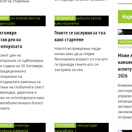
есот на стареење…
Нај
ТАНИ
МЕДИЦИНА
октомври
Гените се заслужни за тоа
ски ден на
како старееме
НАСТА
еопорозата
Pharma
Новото истражување најде
начин како да ја открие
Може л
скиот ден на
биолошката возраст со тоа што
опорозата се одбележува
намали
ги пронајде гените што се
ја година на 20 Октомври,
испиту
заслужни за неа…
 традиционално
2026
олжување на
огодишната кампања за
Внимани
гање на глобалната свест
насочув
евенција, дијагноза и
управув
ман на остеопорозата како
напредн
 метаболистичката болест
автомат
оските…
овозмож
истражу
МАЦИЈА
ИНОВАЦИИ