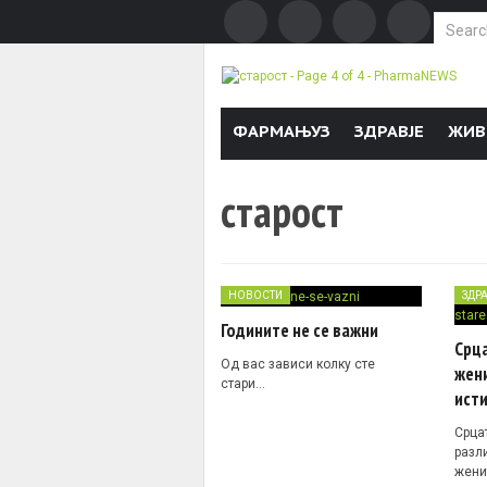
Search f
Skip to content
ФАРМАЊУЗ
ЗДРАВЈЕ
ЖИВ
старост
НОВОСТИ
ЗДР
Годините не се важни
Срца
Од вас зависи колку сте
жени
стари…
ист
Срца
разли
жени