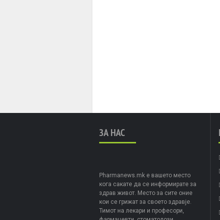
ЗА НАС
Pharmanews.mk е вашето место
кога сакате да се информирате за
здрав живот. Место за сите оние
кои се грижат за своето здравје.
Тимот на лекари и професори,
фармацевти, стоматолози,