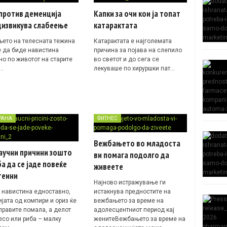
против деменција
Капки за очи кои ја топат
дизвикува слабеење
катарактата
њето на телесната тежина
Катарактата е најголемата
 да биде навистина
причина за појава на слепило
но по животот на старите
во светот и до сега се
…
лекуваше по хируршки пат…
РАНА
ФИТНЕС
Вежбањето во младоста
аучни причини зошто
ви помага подолго да
а да се јаде повеќе
живеете
теини
Најново истражување ги
е навистина едноставно,
истакнува предностите на
јата од компири и ориз ќе
вежбањето за време на
аправите помала, а делот
адолесцентниот период кај
есо или риба – малку
женитеВежбањето за време на