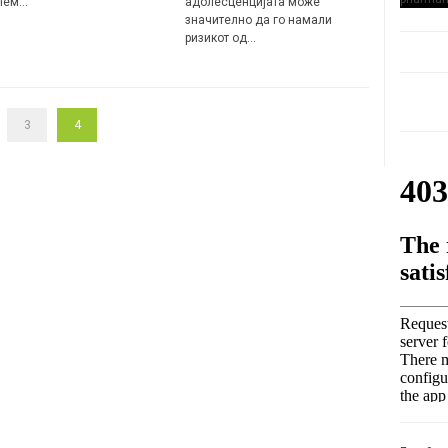
лем…
адолесценцијата може
значително да го намали
ризикот од…
3
4