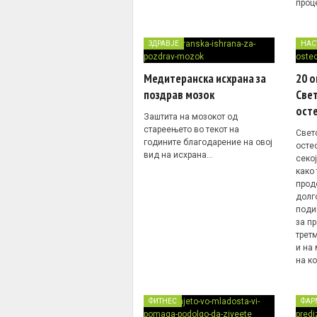
проц
ЗДРАВЈЕ
НАС
Медитеранска исхрана за
20 
поздрав мозок
Свет
ост
Заштита на мозокот од
стареењето во текот на
Свет
годините благодарение на овој
осте
вид на исхрана…
секо
како
прод
долг
поди
за пр
трет
и на
на к
ФИТНЕС
ФАР