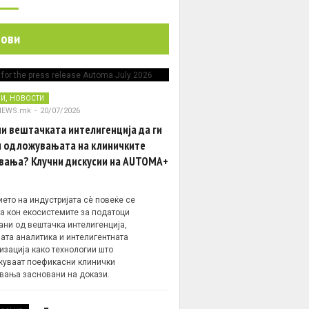
нови
,
НИ
НОВОСТИ
NEWS.mk
-
20/07/2026
и вештачката интелигенција да ги
 одложувањата на клиничките
вања? Клучни дискусии на AUTOMA+
ето на индустријата сè повеќе се
а кон екосистемите за податоци
ани од вештачка интелигенција,
ата аналитика и интелигентната
изација како технологии што
уваат поефикасни клинички
вања засновани на докази.