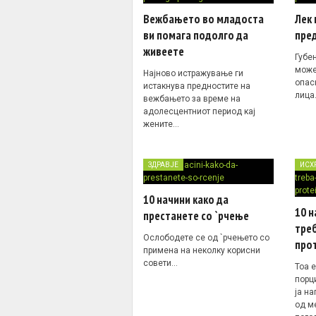
Вежбањето во младоста
Лек 
ви помага подолго да
пре
живеете
Губе
може
Најново истражување ги
опас
истакнува предностите на
лица
вежбањето за време на
адолесцентниот период кај
жените…
ЗДРАВЈЕ
ИСХ
10 начини како да
10 н
престанете со `рчење
треб
Ослободете се од `рчењето со
про
примена на неколку корисни
совети…
Тоа 
порци
ја н
од м