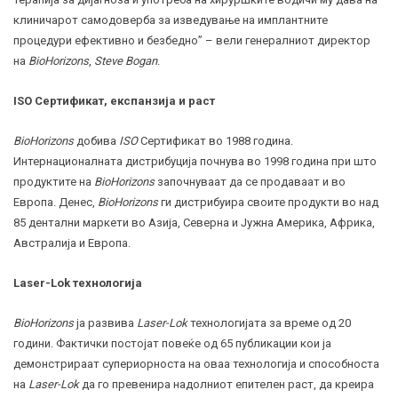
клиничарот самодоверба за изведување на имплантните
процедури ефективно и безбедно” – вели генералниот директор
на
BioHorizons
,
Steve Bogan
.
ISO Сертификат, експанзија и раст
BioHorizons
добива
ISO
Сертификат во 1988 година.
Интернационалната дистрибуција почнува во 1998 година при што
продуктите на
BioHorizons
започнуваат да се продаваат и во
Европа. Денес,
BioHorizons
ги дистрибуира своите продукти во над
85 дентални маркети во Азија, Северна и Јужна Америка, Африка,
Австралија и Европа.
Laser-Lok технологија
BioHorizons
ја развива
Laser-Lok
технологијата за време од 20
години. Фактички постојат повеќе од 65 публикации кои ја
демонстрираат супериорноста на оваа технологија и способноста
на
Laser-Lok
да го превенира надолниот епителен раст, да креира