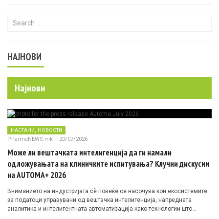
Search for:
НАЈНОВИ
Најнови
,
НАСТАНИ
НОВОСТИ
PharmaNEWS.mk
-
20/07/2026
Може ли вештачката интелигенција да ги намали
одложувањата на клиничките испитувања? Клучни дискусии
на AUTOMA+ 2026
Вниманието на индустријата сè повеќе се насочува кон екосистемите
за податоци управувани од вештачка интелигенција, напредната
аналитика и интелигентната автоматизација како технологии што
овозможуваат поефикасни клинички истражувања засновани на