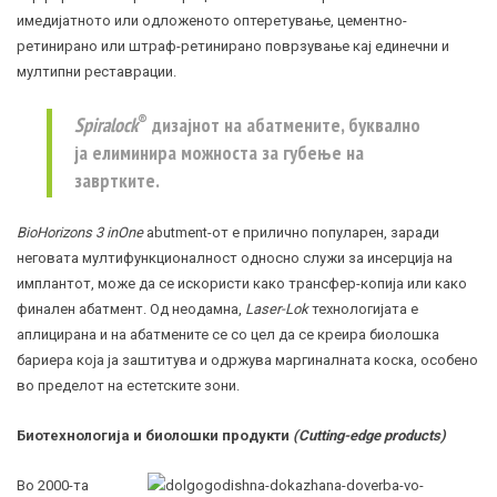
имедијатното или одложеното оптеретување, цементно-
ретинирано или штраф-ретинирано поврзување кај единечни и
мултипни реставрации.
®
Spiralock
дизајнот на абатмените, буквално
ја елиминира можноста за губење на
завртките.
BioHorizons 3 inOne
abutment-от е прилично популарен, заради
неговата мултифункционалност односно служи за инсерција на
имплантот, може да се искористи како трансфер-копија или како
финален абатмент. Од неодамна,
Laser-Lok
технологијата е
аплицирана и на абатмените се со цел да се креира биолошка
бариера која ја заштитува и одржува маргиналната коска, особено
во пределот на естетските зони.
Биотехнологија и биолошки продукти
(Сutting-edge products)
Во 2000-та