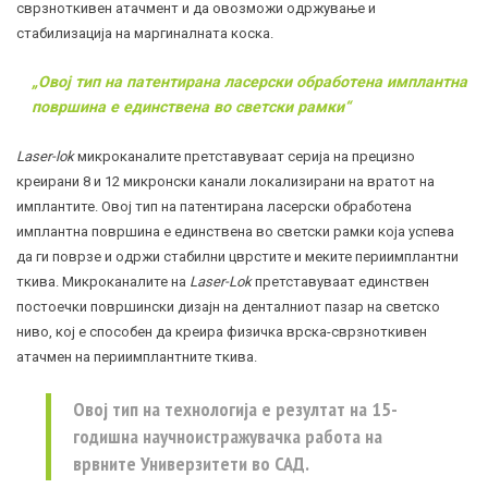
сврзноткивен атачмент и да овозможи одржување и
стабилизација на маргиналната коска.
„Овој тип на патентирана ласерски обработена имплантна
површина е единствена во светски рамки“
Laser-lok
микроканалите претставуваат серија на прецизно
креирани 8 и 12 микронски канали локализирани на вратот на
имплантите. Овој тип на патентирана ласерски обработена
имплантна површина е единствена во светски рамки која успева
да ги поврзе и одржи стабилни цврстите и меките периимплантни
ткива. Микроканалите на
Laser-Lok
претставуваат единствен
постоечки површински дизајн на денталниот пазар на светско
ниво, кој е способен да креира физичка врска-сврзноткивен
атачмен на периимплантните ткива.
Овој тип на технологија е резултат на 15-
годишна научноистражувачка работа на
врвните Универзитети во САД.