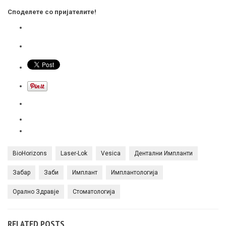
Споделете со пријателите!
BioHorizons
Laser-Lok
Vesica
Дентални Импланти
Забар
Заби
Имплант
Имплантологија
Орално Здравје
Стоматологија
RELATED POSTS