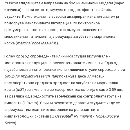
In Vivo
валидацијата е направена на бројни анимални модели (зајак
и кучиња) со кои се потврдувува веродостојноста на
in vitro
студиите. Комплексниот ласерски дизајниран канален систем ја
подобрува мекоткивната интеграција, го контролира
прекумерниот клеточен раст, го згомеува коскениот и
мекоткивниот атачмент и ја редуцира загубата на маргинална
коска (
marginal bone loss-MBL
).
Голем број од спроведените клинички студии вклучувале и
хистолошка евалуација на осеоинтегираните импланти. Една од
најзабележителните проспективни клинички студии спроведена од
Group for Implant Research, Italy
покажува дека 37 месеци
постоперативно средната вредност на загубата на маргинална
коска (
MBL
) за импланти со ласер-лок технологија е само 0.59mm,
за разлика од вредностите забележани кај контролната група на
импланти (1.94mm). Слични резултати даваат и студиите каде се
спредуваат имплантните површини на релевантните
®
имплантолошки системи (
3i Osseotite
NT implant
и
Nobel-Biocare
Select
).