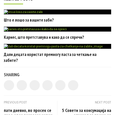
Што е лошо за вашите заби?
Кариес, што претставува и како да се спречи?
Дали децата користат премногу паста за четкање на
забите?
SHARING
Post navigation
PREVIOUS POST
NEXT POST
пати дневно, во просек се
5 Совети за консумација на