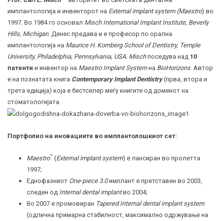
имплантологија и инвенторот на
External implant system (Maestro
) во
1997. Во 1984 го основал
Misch International Implant Institute, Beverly
Hills, Michigan
. Денес предава и е професор по орална
имплантологија на
Maurice H. Kornberg School of Dentistry, Temple
University, Philadelphia, Pennsylvania, USA. Misch
поседува над
10
патенти
и инвентор на
Maestro Implant System
на
BioHorizons
. Автор
е на познатата книга
Contemporary Implant Dentistry
(прва, втора и
трета едиција) која е бестселер меѓу книгите од доменот на
стоматологијата.
Портфолио на иновациите во имплантолошкиот сет:
™
Maestro
(
External implant system
) е лансиран во пролетта
1997;
Еднофазниот
One-piece 3.0
имплант е претставен во 2003,
следен од
Internal dental implant
во 2004;
Во 2007 е промовиран
Tapered Internal dental implant system
(одлична примарна стабилност, максимално одржување на