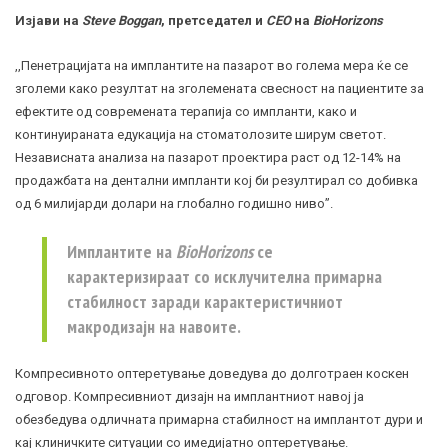
Изјави на
Steve Boggan
, претседател и
CEO
на
BioHorizons
,,Пенетрацијата на имплантите на пазарот во голема мера ќе се
зголеми како резултат на зголемената свесност на пациентите за
ефектите од современата терапија со импланти, како и
континуираната едукација на стоматолозите ширум светот.
Независната анализа на пазарот проектира раст од 12-14% на
продажбата на дентални импланти кој би резултирал со добивка
од 6 милијарди долари на глобално годишно ниво”.
Имплантите на
BioHorizons
се
карактеризираат со исклучителна примарна
стабилност заради карактеристичниот
макродизајн на навоите.
Компресивното оптеретување доведува до долготраен коскен
одговор. Компресивниот дизајн на имплантниот навој ја
обезбедува одличната примарна стабилност на имплантот дури и
кај клиничките ситуации со имедијатно оптеретување.