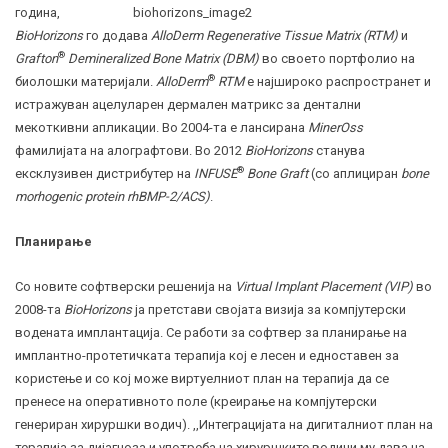
година,
BioHorizons
го додава
AlloDerm Regenerative Tissue Matrix (RTM)
и
®
Grafton
Demineralized Bone Matrix (DBM)
во своето портфолио на
®
биолошки материјали.
AlloDerm
RTM
е најшироко распространет и
истражуван ацелуларен дермален матрикс за дентални
мекоткивни апликации. Во 2004-та е лансирана
MinerOss
фамилијата на алографтови. Во 2012
BioHorizons
станува
®
ексклузивен дистрибутер на
INFUSE
Bone Graft
(со аплициран
bone
morhogenic protein rhBMP-2/ACS)
.
Планирање
Со новите софтверски решенија на
Virtual Implant Placement (VIP)
во
2008-та
BioHorizons
ја претстави својата визија за компјутерски
водената имплантација. Се работи за софтвер за планирање на
имплантно-протетичката терапија кој е лесен и едноставен за
користење и со кој може виртуелниот план на терапија да се
пренесе на оперативното поле (креирање на компјутерски
генериран хируршки водич). ,,Интеграцијата на дигиталниот план на
терапија за дијагноза и употреба на хируршките водичи му дава на