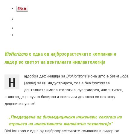
BioHorizons
е една од најбрзорастечките компании и
лидер во светот на денталната имплантологија
Н
ајдобра дефиниција за
BioHorizons e
она што е
Steve Jobs
(
Apple
) за ИТ индустријата, тоа е
BioHorizons
за
денталната имплантологија; супериорен, инвентивен,
авангарден, научно базиран и клинички докажан со неколку
децениски успех!
„П
редводена од биомедицински инженери, секогаш на
страната на инвентивната имплантна технологија
“
BioHorizons е една од најбрзорастечките компании и лидер во