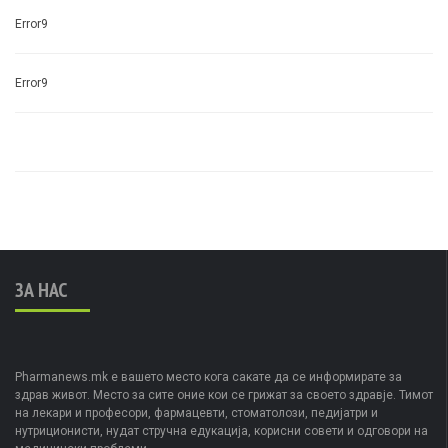
Error9
Error9
ЗА НАС
Pharmanews.mk е вашето место кога сакате да се информирате за
здрав живот. Место за сите оние кои се грижат за своето здравје. Тимот
на лекари и професори, фармацевти, стоматолози, педијатри и
нутриционисти, нудат стручна едукација, корисни совети и одговори на