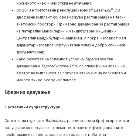
коскеното ниво и мекоткивен атачмент;
®
Во 2010 е претставен револуционерниот
Laser-Lok
3.0
,
двофазен имплант кој овозможува реставрација на тесни
анатомски простори. Примарно дизајниран за реставрација
на латерални максиларни и мандибуларни инцизиви и
централни мандибуларни инцизиви. И покрај неговиот мал
дијаметар неговиот исклучителен успех е добро клинички
документиран;
Како резултат на големиот успех на
Tapered Internal
,
дизајниран е
Tapered Internal Plus
, со специфичен дизајн на
вратот на имплантот за поголем атачмент на коскеното и
мекото ткиво околу имплантот.
Сфери на делување
Протетички супраструктури
Со текот на годините,
BioHorizons
развива голем број на протетски
солуции се со цел да се зголемат естетските и функционалните
перформанси на реставрациите и тоа за потребите на