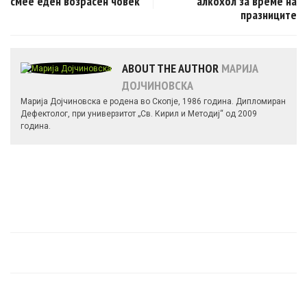
смее еден возрасен човек
алкохол за време на
празниците
ABOUT THE AUTHOR
МАРИЈА
ДОЈЧИНОВСКА
Марија Дојчиновска е родена во Скопје, 1986 година. Дипломиран
Дефектолог, при универзитот „Св. Кирил и Методиј“ од 2009
година.