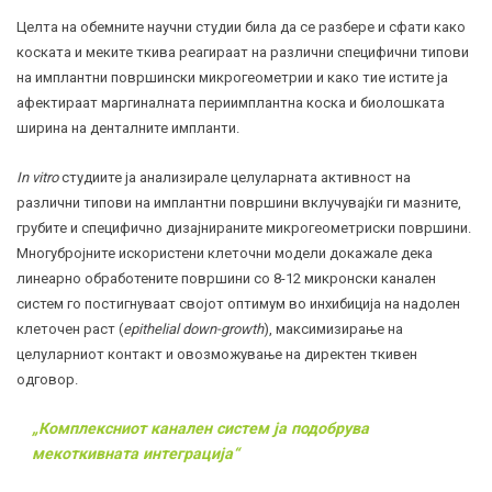
Целта на обемните научни студии била да се разбере и сфати како
коската и меките ткива реагираат на различни специфични типови
на имплантни површински микрогеометрии и како тие истите ја
афектираат маргиналната периимплантна коска и биолошката
ширина на денталните импланти.
In vitro
студиите ја анализирале целуларната активност на
различни типови на имплантни површини вклучувајќи ги мазните,
грубите и специфично дизајнираните микрогеометриски површини.
Многубројните искористени клеточни модели докажале дека
линеарно обработените површини со 8-12 микронски канален
систем го постигнуваат својот оптимум во инхибиција на надолен
клеточен раст (
epithelial down-growth
), максимизирање на
целуларниот контакт и овозможување на директен ткивен
одговор.
„Комплексниот канален систем ја подобрува
мекоткивната интеграција“