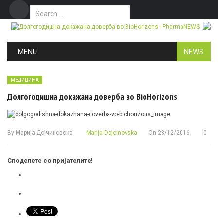
Search for:
Дома
Маркетинг
Контакт
Skip to content
MENU
NEWS
МЕДИЦИНА
Долгогодишна докажана доверба во BioHorizons
By
Марија Дојчиновска
Marija Dojcinovska
On
28/12/2016
0
Споделете со пријателите!