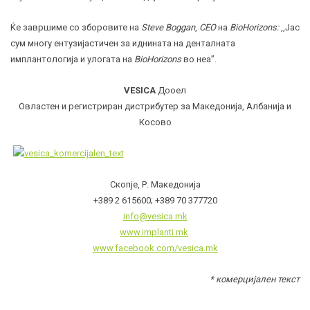
Ќе завршиме со зборовите на
Steve Boggan
,
CEO
на
BioHorizons:
,,Јас
сум многу ентузијастичен за иднината на денталната
имплантологија и улогата на
BioHorizons
во неа”.
VESICA
Дооел
Овластен и регистриран дистрибутер за Македонија, Албанија и
Косово
Скопје, Р. Македонија
+389 2 615600; +389 70 377720
info@vesica.mk
www.implanti.mk
www.facebook.com/vesica.mk
* комерцијален текст