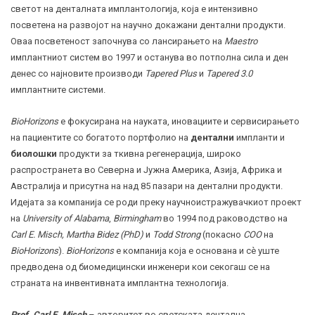
светот на денталната имплантологија, која е интензивно
посветена на развојот на научно докажани дентални продукти.
Оваа посветеност започнува со лансирањето на
Maestro
имплантниот систем во 1997 и останува во потполна сила и ден
денес со најновите производи
Tapered Plus
и
Tapered 3.0
имплантните системи.
BioHorizons
е фокусирана на науката, иновациите и сервисирањето
на пациентите со богатото портфолио на
дентални
импланти и
биoлошки
продукти за ткивна регенерација, широко
распространета во Северна и Јужна Америка, Азија, Африка и
Австралија и присутна на над 85 пазари на дентални продукти.
Идејата за компанија се роди преку научноистражувачкиот проект
на
University of Alabama
,
Birmingham
во 1994 под раководство на
Carl E. Misch, Martha Bidez (PhD)
и
Todd Strong
(покасно
COO
на
BioHorizons
).
BioHorizons
e компанија која е основана и сè уште
предводена од биомедицински инженери кои секогаш се на
страната на инвентивната имплантна технологија.
Prof. Carl Е. Misch
– авторитет во светската дентална