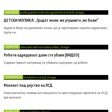
НАСТАНИ
ДЕТСКИ МЈУЗИКЛ: „Градот моли: ме угушивте, ме боли!“
Идејата беше на креативен начин да ја таргетираме нашата најранлива
група на…
НОВОСТИ
Роботи одредуваат дали сте убави [ВИДЕО]
Одржан првиот натпревар за убавина оценуван од роботи
ФАРМАЦИЈА
Мозокот под дејство на ЛСД
Нови магнетни снимки што визуелно ги претставуваат ефектите на ЛСД
врз мозокот…
НОВОСТИ