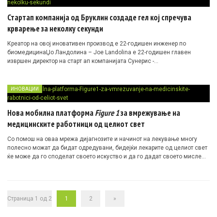
Стартап компанија од Бруклин создаде гел кој спречува
крварење за неколку секунди
Креатор на овој иновативен производ е 22-годишен инженер по
биомедицинаЏо Ландолина – Joe Landolina е 22-годишен главен
извршен директор на старт ап компанијата Сунерис -…
ИНОВАЦИИ
Нова мобилна платформа
Figure 1
за вмрежување на
медицинските работници од целиот свет
Со помош на оваа мрежа дијагнозите и начинот на лекување многу
полесно можат да бидат одредувани, бидејќи лекарите од целиот свет
ќе може да го споделат своето искуство и да го дадат своето мислење
за секој споделен случај, а студентите пак, многу побрзо да учат преку
конкретни примери
Страница 1 од 2
1
2
»