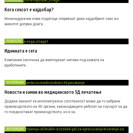
Кога сексот е најдобар?
Изненадувачки нови податоци откриваат дека најдобриот секс во
животот допрва доаѓа…
НОВОСТИ
Иднината е сега
Компании започнаа да вметнуваат чипови под кожата на
вработените…
ИНОВАЦИИ
Новости и замки во медицинското 3Д печатење
Додека законот за интелектуална сопственост може да го забрани
производството на 3D органи, законодавците работат на случајот за да
го поедностават производството, но и за…
ИНОВАЦИИ