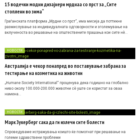
15 водечки модни дизајнери мрднаа со прст за „Сите
стоплени во зима“
Граѓанската платформа „Мрдни со прст“, има мисија да поттикне
размислување за индивидуалната одговорности и зголемување на
вклученоста во решавање на општествените прашања кои сите нè
засегаат
НОВОСТИ
Австралија е чекор понапред во поставување забрана за
тестирање на козметика на животни
„Humane Society International“ проценува дека годишно на глобално
ниво околу 100.000-200.000 животни сè уште се користат за оваа
намена…
НОВОСТИ
Марк Зукерберг сака да ги излечи сите болести
Спроведуваме истражувања коишто ќе помогнат при решавање на
големи здравствени проблеми