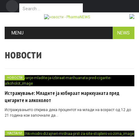
Search for:
Дома
Маркетинг
Контакт
Skip to content
MENU
NEWS
новости
НОВОСТИ
Истражување: Младите ја избираат марихуаната пред
цигарите и алкохолот
Истражувањето открива дека процентот на млади на возраст од 12 до
21 година кои започнале да…
НАСТАНИ