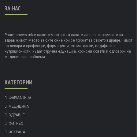
ЗА НАС
Pharmanews.mk е вашето место кога сакате да се информирате за
здрав живот. Место за сите оние кои се грижат за своето здравје. Тимот
на лекари и професори, фармацевти, стоматолози, педијатри и
нутриционисти, нудат стручна едукација, корисни совети и одговори на
медицински проблеми.
КАТЕГОРИИ
ФАРМАЦИЈА
МЕДИЦИНА
ЗДРАВЈЕ
ФИТНЕС
ИСХРАНА