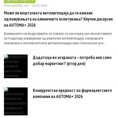
,
НАСТАНИ
НОВОСТИ
PharmaNEWS.mk
-
20/07/2026
Може ли вештачката интелигенција да ги намали
одложувањата на клиничките испитувања? Клучни дискусии
на AUTOMA+ 2026
Вниманието на индустријата сè повеќе се насочува кон екосистемите
за податоци управувани од вештачка интелигенција, напредната
аналитика и интелигентната автоматизација како технологии што
овозможуваат поефикасни клинички истражувања засновани на
докази.
Додатоци во исхраната – потреба или само
добар маркетинг? (втор дел)
Конкурентска предност на фармацевтските
компании на AUTOMA+ 2026