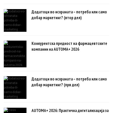
овозможуваат поефикасни клинички истражувања засновани на
докази.
Додатоци во исхраната – потреба или само
добар маркетинг? (втор дел)
Конкурентска предност на фармацевтските
компании на AUTOMA+ 2026
Додатоци во исхраната – потреба или само
добар маркетинг? (прв дел)
AUTOMA+ 2026: Практична дигитализација за