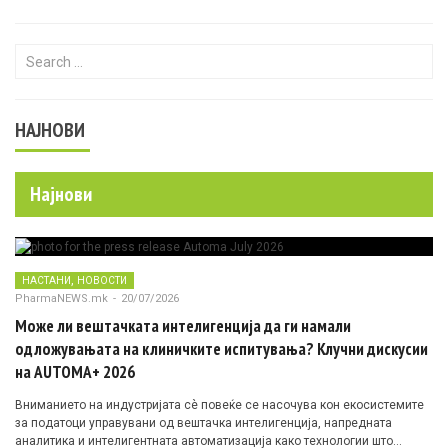
Search for:
НАЈНОВИ
Најнови
,
НАСТАНИ
НОВОСТИ
PharmaNEWS.mk
-
20/07/2026
Може ли вештачката интелигенција да ги намали
одложувањата на клиничките испитувања? Клучни дискусии
на AUTOMA+ 2026
Вниманието на индустријата сè повеќе се насочува кон екосистемите
за податоци управувани од вештачка интелигенција, напредната
аналитика и интелигентната автоматизација како технологии што