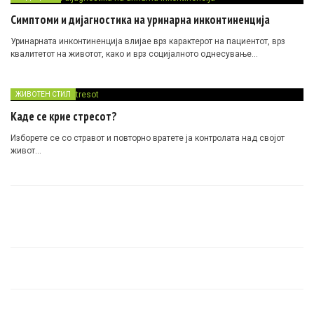
Симптоми и дијагностика на уринарна инконтиненција
Уринарната инконтиненција влијае врз карактерот на пациентот, врз
квалитетот на животот, како и врз социјалното однесување…
ЖИВОТЕН СТИЛ
Каде се крие стресот?
Изборете се со стравот и повторно вратете ја контролата над својот
живот…