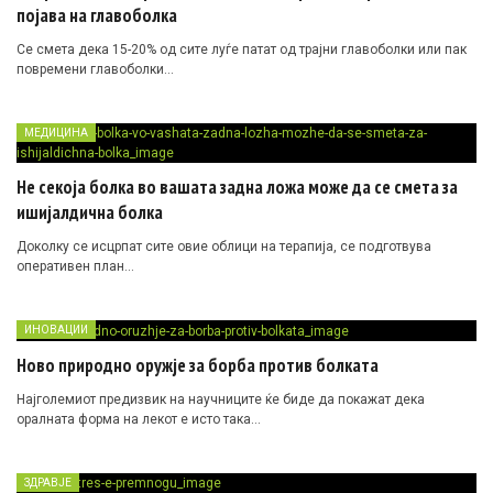
појава на главоболка
Се смета дека 15-20% од сите луѓе патат од трајни главоболки или пак
повремени главоболки…
МЕДИЦИНА
Не секоја болка во вашата задна ложа може да се смета за
ишијалдична болка
Доколку се исцрпат сите овие облици на терапија, се подготвува
оперативен план…
ИНОВАЦИИ
Ново природно оружје за борба против болката
Најголемиот предизвик на научниците ќе биде да покажат дека
оралната форма на лекот е исто така…
ЗДРАВЈЕ