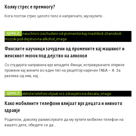
Колку стрес е премногу?
Кога постои стрес целото тело е напрегнато, мускулите…
ЗДРАВЈЕ
Финските научници зачудени од промените кај машкиот и
женскиот мозок под дејство на алкохол
Со студијата направена врз младите Финци, истражувачите откриле
промени кај жените во еден тип на рецептор наречен ГАБА – А. За
разлика од нив, кај…
ЗДРАВЈЕ
Како мобилните телефони влијаат врз децата и нивното
здравје
Родители, доколку размислувате да му купите мобилен телефон на
вашето дете, обидете се да…