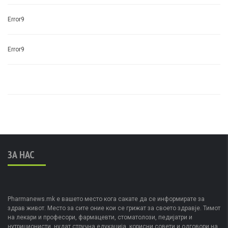
Error9
Error9
ЗА НАС
Pharmanews.mk е вашето место кога сакате да се информирате за
здрав живот. Место за сите оние кои се грижат за своето здравје. Тимот
на лекари и професори, фармацевти, стоматолози, педијатри и
нутриционисти, нудат стручна едукација, корисни совети и одговори на