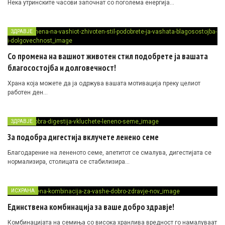
Нека утринските часови започнат со поголема енергија…
ЗДРАВЈЕ
Со промена на вашиот животен стил подобрете ја вашата
благосостојба и долговечност!
Храна која можете да ја одржува вашата мотивација преку целиот
работен ден…
ЗДРАВЈЕ
За подобра дигестија вклучете ленено семе
Благодарение на лененото семе, апетитот се смалува, дигестијата се
нормализира, столицата се стабилизира…
ИСХРАНА
Единствена комбинација за ваше добро здравје!
Комбинацијата на семиња со висока хранлива вредност го намалуваат