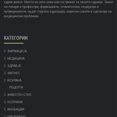
здрав живот. Место за сите оние кои се грижат за своето здравје. Тимот
на лекари и професори, фармацевти, стоматолози, педијатри и
нутриционисти, нудат стручна едукација, корисни совети и одговори на
медицински проблеми.
КАТЕГОРИИ
ФАРМАЦИЈА
МЕДИЦИНА
ЗДРАВЈЕ
ФИТНЕС
ИСХРАНА
РЕЦЕПТИ
ЖИВОТЕН СТИЛ
КОЛУМНИ
ИНОВАЦИИ
ПРЕЗЕМЕНО