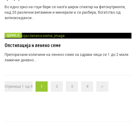
Во едно зрно на гоџи бери се наоѓа широк спектар на фитонутриенти,
над 20 различни витамини и минерали и се разбира, богатство од
антиоксиданси…
ЗДРАВЈЕ
Опстипација и ленено семе
Препорачани количини на ленено семе за здрави лица се 1 до 2 мали
лажички дневно…
Страница 1 од 4
1
2
3
4
»