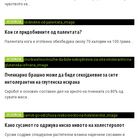
чувството за…
ИСХРАНА
Кои се придобивките од пaлентата?
Пaлентата кога е зготвена обезбедува околу 70 калории на 100 грама…
ИСХРАНА
Пченкарно брашно може да биде секојдневие за сите
интолерантни на глутенска исхрана
Скробот е основен составен дел на зрното на пченката со 80% од
сувата маса…
ИСХРАНА
Како сусамот го одржува ниско нивото на холестеролот
Сусам содржи специјални растителни влакна наречени сесамин и