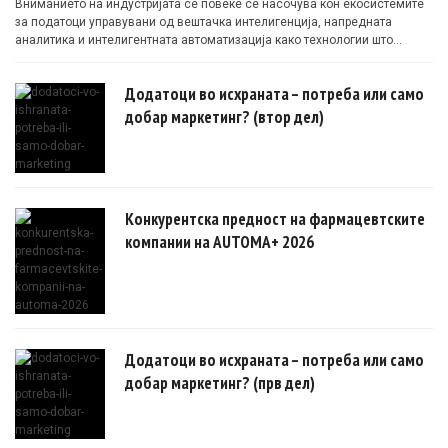
Вниманието на индустријата сè повеќе се насочува кон екосистемите
за податоци управувани од вештачка интелигенција, напредната
аналитика и интелигентната автоматизација како технологии што
овозможуваат поефикасни клинички истражувања засновани на
докази.
Додатоци во исхраната – потреба или само
добар маркетинг? (втор дел)
Конкурентска предност на фармацевтските
компании на AUTOMA+ 2026
Додатоци во исхраната – потреба или само
добар маркетинг? (прв дел)