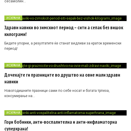
сесамолин…
ИСХРАНА
Здрави навики во зимскиот период – сити а сепак без вишок
килограми!
Бидете упорни, а резултатите ќе станат видливи за краток временски
период!
ИСХРАНА
Дочекајте ги празниците во друштво на овие мали здрави
навики
Новогодишните празници сами по себе носат и богата трпеза,
консумирање на…
ИСХРАНА
Гоџи бобинки, анти-воспалителна и анти-инфламаторна
суперхрана!