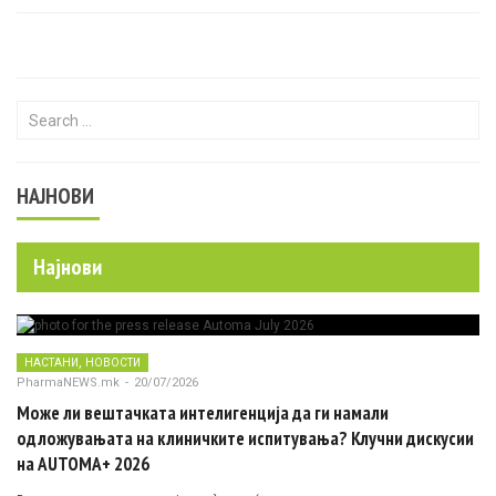
Search for:
НАЈНОВИ
Најнови
,
НАСТАНИ
НОВОСТИ
PharmaNEWS.mk
-
20/07/2026
Може ли вештачката интелигенција да ги намали
одложувањата на клиничките испитувања? Клучни дискусии
на AUTOMA+ 2026