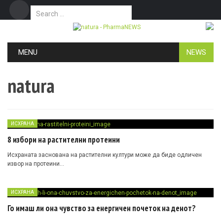
Search for:
Дома
Маркетинг
Контакт
Skip to content
MENU
NEWS
natura
ИСХРАНА
8 избори на растителни протеини
Исхраната заснована на растителни култури може да биде одличен
извор на протеини…
ИСХРАНА
Го имаш ли она чувство за енергичен почеток на денот?