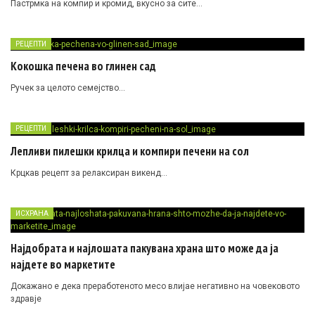
Пастрмка на компир и кромид, вкусно за сите…
РЕЦЕПТИ
Кокошка печена во глинен сад
Ручек за целото семејство…
РЕЦЕПТИ
Лепливи пилешки крилца и компири печени на сол
Крцкав рецепт за релаксиран викенд…
ИСХРАНА
Најдобрата и најлошата пакувана храна што може да ја
најдете во маркетите
Докажано е дека преработеното месо влијае негативно на човековото
здравје