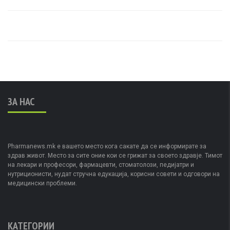
ЗА НАС
Pharmanews.mk е вашето место кога сакате да се информирате за
здрав живот. Место за сите оние кои се грижат за своето здравје. Тимот
на лекари и професори, фармацевти, стоматолози, педијатри и
нутриционисти, нудат стручна едукација, корисни совети и одговори на
медицински проблеми.
КАТЕГОРИИ