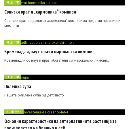
РЕЦЕПТИ
Свински врат и „хармоника“ компири
Свински врат со додаток „хармоника“ компири за пријатни празнични
моменти…
РЕЦЕПТИ
Кременадли, наут, праз и марокански лимони
Кременадли со наут и праз, збогатени со марокански лимони…
РЕЦЕПТИ
Пилешка супа
Нашата омилена супа од детството…
КОЛУМНИ
Основни карактеристики на алтернативните растенија за
производство на брашно и леб