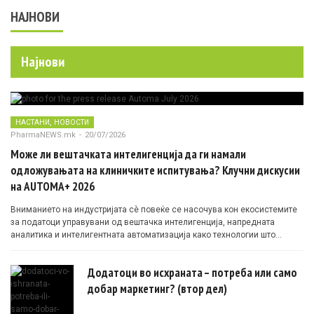
НАЈНОВИ
Најнови
,
НАСТАНИ
НОВОСТИ
PharmaNEWS.mk
-
20/07/2026
Може ли вештачката интелигенција да ги намали
одложувањата на клиничките испитувања? Клучни дискусии
на AUTOMA+ 2026
Вниманието на индустријата сè повеќе се насочува кон екосистемите
за податоци управувани од вештачка интелигенција, напредната
аналитика и интелигентната автоматизација како технологии што
овозможуваат поефикасни клинички истражувања засновани на
докази.
Додатоци во исхраната – потреба или само
добар маркетинг? (втор дел)