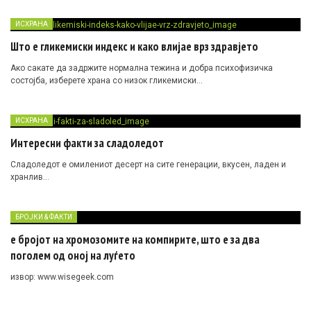
ИСХРАНА
Што е гликемиски индекс и како влијае врз здравјето
Ако сакате да задржите нормална тежина и добра психофизичка
состојба, изберете храна со низок гликемиски…
ИСХРАНА
Интересни факти за сладоледот
Сладоледот е омилениот десерт на сите генерации, вкусен, ладен и
хранлив…
БРОЈКИ & ФАКТИ
е бројот на хромозомите на компирите, што е за два
поголем од оној на луѓето
извор: www.wisegeek.com