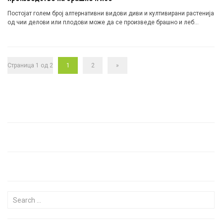
Постојат голем број алтернативни видови диви и култивирани растенија
од чии делови или плодови може да се произведе брашно и леб…
Страница 1 од 2
1
2
»
Search for: