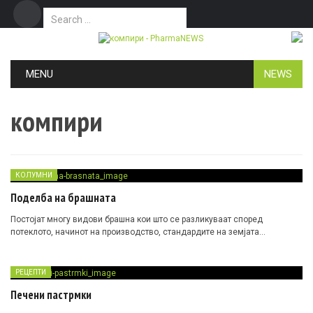
Search for:
Дома
Маркетинг
Контакт
Skip to content
MENU
NEWS
компири
КОЛУМНИ
Поделба на брашната
Постојат многу видови брашна кои што се разликуваат според
потеклото, начинот на производство, стандардите на земјата…
РЕЦЕПТИ
Печени пастрмки