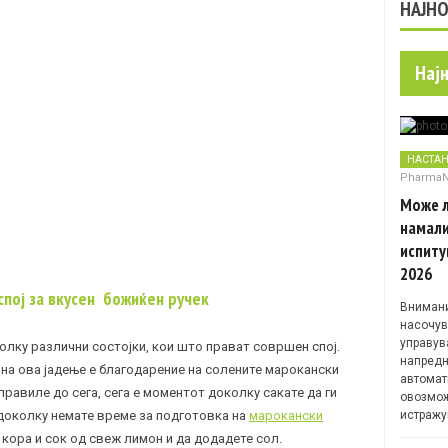
НАЈН
Нај
НАСТА
Pharma
Може л
намали
испиту
2026
спој за вкусен божиќен ручек
Внимани
насочув
управув
колку различни состојки, кои што прават совршен спој.
напредн
 на ова јадење е благодарение на солените марокански
автомат
правиле до сега, сега е моментот доколку сакате да ги
овозмож
 доколку немате време за подготовка на
марокански
истражу
 кора и сок од свеж лимон и да додадете сол.