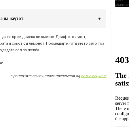
а на наутот:
т да се пржи додека не омекне. Додајте го лукот,
ората и сокот од лимонот. Промешајте, гответе го сето тоа
додадете сол по желба.
а!
* рецептите со во целост преземени од
ситно сецкано