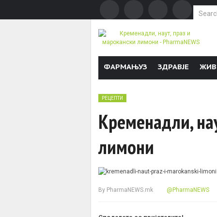
Search f
Skip to content
ФАРМАЊУЗ
ЗДРАВЈЕ
ЖИВ
РЕЦЕПТИ
Кременадли, нау
лимони
By
PharmaNEWS.mk
@PharmaNEWS