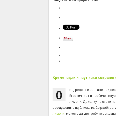
Споделете со пријателите!
Кременадли и наут како совршен 
О
вој рецепт е составен од не
Егзотичниот и необичен вкус
лимони. Доколку не сте ги на
воодушевите најблиските. Се разбира,
лимони
, можете да употребите рендана