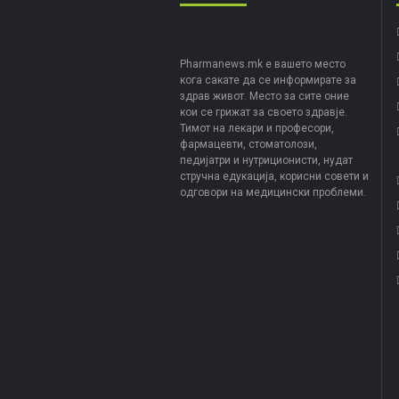
Pharmanews.mk е вашето место
кога сакате да се информирате за
здрав живот. Место за сите оние
кои се грижат за своето здравје.
Тимот на лекари и професори,
фармацевти, стоматолози,
педијатри и нутриционисти, нудат
стручна едукација, корисни совети и
одговори на медицински проблеми.