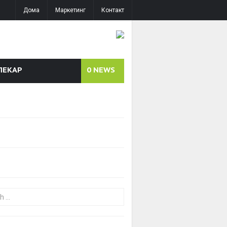
Дома
Маркетинг
Контакт
ЛЕКАР
0
NEWS
or: