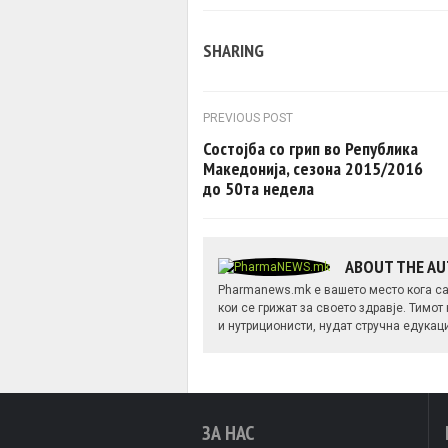
SHARING
Post navigation
PREVIOUS POST
Состојба со грип во Република
Македонија, сезона 2015/2016
до 50та недела
ABOUT THE A
Pharmanews.mk е вашето место кога са
кои се грижат за своето здравје. Тимот
и нутриционисти, нудат стручна едукац
ЗА НАС