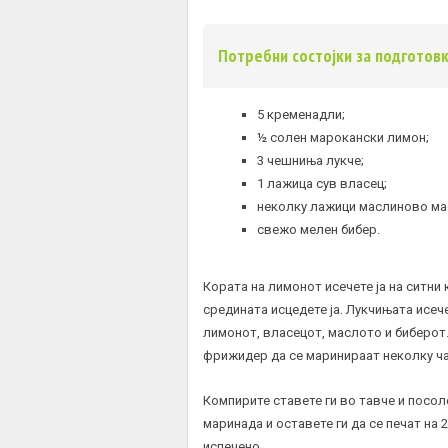
Потребни состојки за подготов
5 кременадли;
½ солен марокански лимон;
3 чешниња лукче;
1 лажица сув власец;
неколку лажици маслиново ма
свежо мелен бибер.
Кората на лимонот исечете ја на ситни 
средината исцедете ја. Лукчињата исече
лимонот, власецот, маслото и биберот.
фрижидер да се маринираат неколку ча
Компирите ставете ги во тавче и посол
маринада и оставете ги да се печат на 2
испечено.