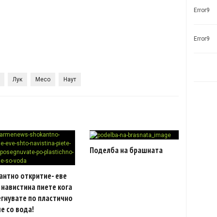
Error9
Error9
Лук
Месо
Наут
Поделба на брашната
антно откритие- еве
навистина пиете кога
гнувате по пластично
е со вода!