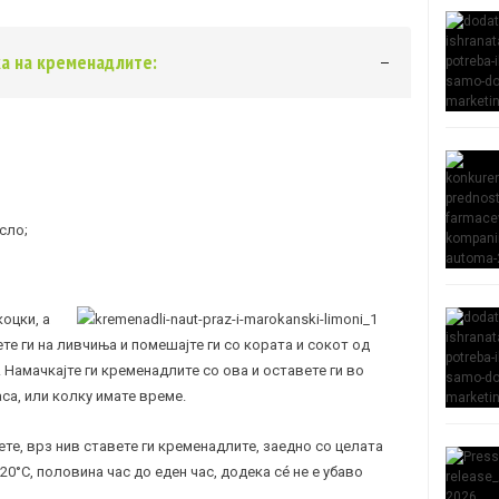
ка на кременадлите:
сло;
коцки, а
те ги на ливчиња и помешајте ги со кората и сокот од
 Намачкајте ги кременадлите со ова и оставете ги во
са, или колку имате време.
ете, врз нив ставете ги кременадлите, заедно со целата
20°C, половина час до еден час, додека сé не е убаво