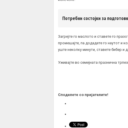
Потребни состојки за подготовк
Загрејте го маслото и ставете го празо
промешајте, па додадете го наутот и к
уште неколку минути, ставете бибер и 
Уживајте во семејната празнична трпез
Споделете со пријателите!