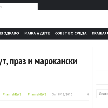
or:
ЕЈ ЗДРАВО
МАЈКА и ДЕТЕ
СОВЕТ ВО СРЕДА
ПРАШАЈ 
т, праз и марокански
Search f
PharmaNEWS
PharmaNEWS
On
18/12/2015
0