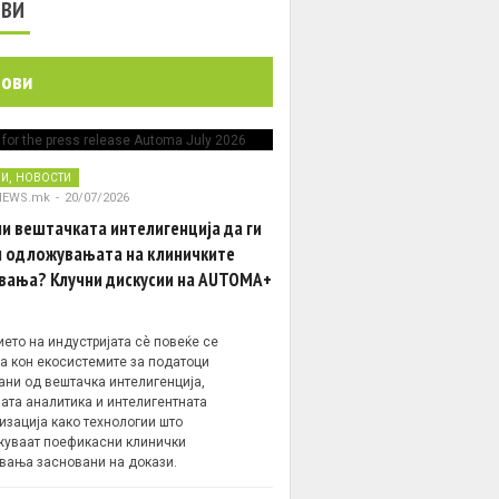
ОВИ
нови
,
НИ
НОВОСТИ
NEWS.mk
-
20/07/2026
и вештачката интелигенција да ги
 одложувањата на клиничките
вања? Клучни дискусии на AUTOMA+
ето на индустријата сè повеќе се
а кон екосистемите за податоци
ани од вештачка интелигенција,
ата аналитика и интелигентната
изација како технологии што
уваат поефикасни клинички
вања засновани на докази.