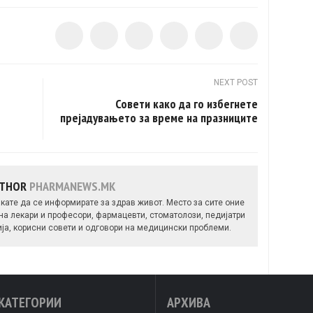
NEXT POST
Совети како да го избегнете
прејадувањето за време на празниците
UTHOR
PHARMANEWS.MK
кате да се информирате за здрав живот. Место за сите оние
 на лекари и професори, фармацевти, стоматолози, педијатри
ија, корисни совети и одговори на медицински проблеми.
КАТЕГОРИИ
АРХИВА