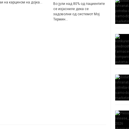
аи на карцином на дојка…
Во јули над 80% од пациентите
се изјасниле дека се
задоволни од системот Мој
Термин…