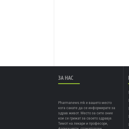
ЗА НАС
Pharmanews.mk е вашето место
кога сакате да се информирате за
здрав живот. Место за сите оние
кои се грижат за своето здравје.
Тимот на лекари и професори,
фармацевти, стоматолози,