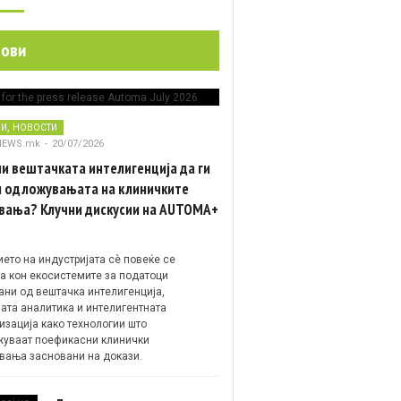
нови
,
НИ
НОВОСТИ
NEWS.mk
-
20/07/2026
и вештачката интелигенција да ги
 одложувањата на клиничките
вања? Клучни дискусии на AUTOMA+
ето на индустријата сè повеќе се
а кон екосистемите за податоци
ани од вештачка интелигенција,
ата аналитика и интелигентната
изација како технологии што
уваат поефикасни клинички
вања засновани на докази.