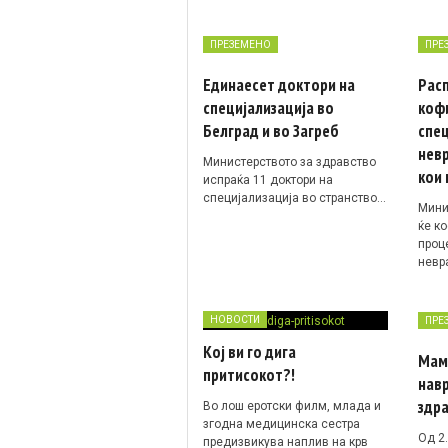
ПРЕЗЕМЕНО
ПРЕ
Единаесет доктори на
Расп
специјализација во
коф
Белград и во Загреб
спец
нев
Министерството за здравство
кои 
испраќа 11 доктори на
специјализација во странство…
Мини
ќе к
проц
невр
НОВОСТИ
ПРЕ
Кој ви го дига
Мам
притисокот?!
нав
здра
Во лош еротски филм, млада и
згодна медицинска сестра
Од 2
предизвикува наплив на крв