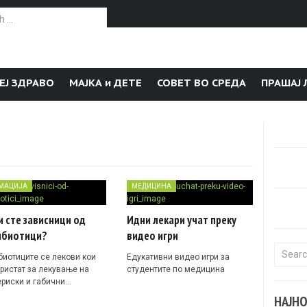
or:
ЕЈ ЗДРАВО
МАЈКА и ДЕТЕ
СОВЕТ ВО СРЕДА
ПРАШАЈ 
МАЦИЈА
МЕДИЦИНА
 сте зависници од
Идни лекари учат преку
ибиотици?
видео игри
Search f
биотиците се лекови кои
Едукативни видео игри за
ористат за лекување на
студентите по медицина
ериски и габични…
НАЈН