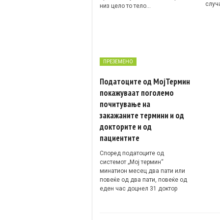
случ
низ цело то тело…
ПРЕЗЕМЕНО
Податоците од МојТермин
покажуваат поголемо
почитување на
закажаните термини и од
докторите и од
пациентите
Според податоците од
системот „Мој термин“
минатион месец два пати или
повеќе од два пати, повеќе од
еден час доцнел 31 доктор