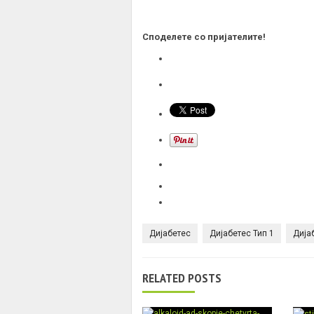
Споделете со пријателите!
Дијабетес
Дијабетес Тип 1
Дија
RELATED POSTS