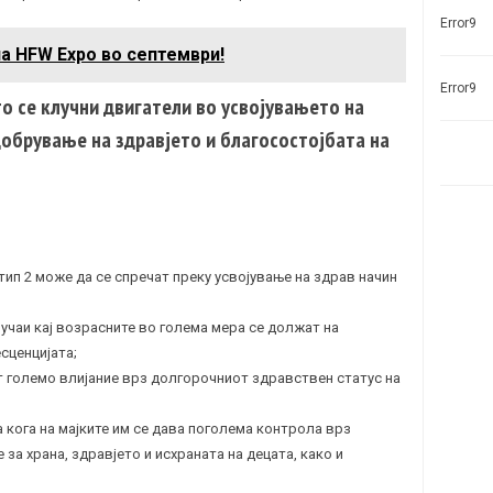
Error9
а HFW Expo во септември!
Error9
о се клучни двигатели во усвојувањето на
обрување на здравјето и благосостојбата на
тип 2 може да се спречат преку усвојување на здрав начин
учаи кај возрасните во голема мера се должат на
сценцијата;
т големо влијание врз долгорочниот здравствен статус на
кога на мајките им се дава поголема контрола врз
 за храна, здравјето и исхраната на децата, како и