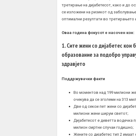
третирање на дијабетесот, како и до о
се изложени на ризикот од заболување
оптимални резултати во третирањето и
Оваа година фокусот е насочен кон:
1. Сите жени со дијабетес кои
образование за подобро управ
здравјето
Поддржувачки факти
Во моментов над 199 милиони же
очекува да се зголеми на 313 мил
Две од секои пет жени со дијабе
милиони жени ширум светот;
Дијабетесот е деветта водечка п
милион смртни случаи годишно;
Жените со дијабетес тип 2 имаат