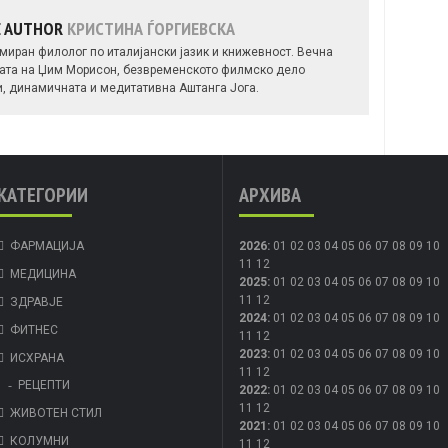
E AUTHOR
КРИСТИНА ЃОРГИЕВСКА
миран филолог по италијански јазик и книжевност. Вечна
ијата на Џим Морисон, безвременското филмско дело
чи, динамичната и медитативна Аштанга Јога.
КАТЕГОРИИ
АРХИВА
ФАРМАЦИЈА
2026
:
01
02
03
04
05
06
07
08
09
10
11
12
МЕДИЦИНА
2025
:
01
02
03
04
05
06
07
08
09
10
11
12
ЗДРАВЈЕ
2024
:
01
02
03
04
05
06
07
08
09
10
ФИТНЕС
11
12
2023
:
01
02
03
04
05
06
07
08
09
10
ИСХРАНА
11
12
РЕЦЕПТИ
2022
:
01
02
03
04
05
06
07
08
09
10
11
12
ЖИВОТЕН СТИЛ
2021
:
01
02
03
04
05
06
07
08
09
10
КОЛУМНИ
11
12