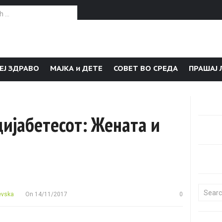
or:
ЕЈ ЗДРАВО
МАЈКА и ДЕТЕ
СОВЕТ ВО СРЕДА
ПРАШАЈ 
дијабетесот: Жената и
Search f
evska
On
14/11/2017
0