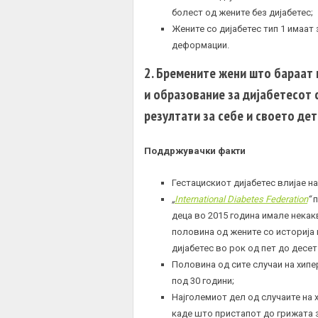
болест од жените без дијабетес;
Жените со дијабетес тип 1 имаат 
деформации.
2. Бремените жени што бараат 
и образование за дијабетесот 
резултати за себе и своето дет
Поддржувачки факти
Гестацискиот дијабетес влијае на
„
International Diabetes Federation
“
п
деца во 2015 година имале некак
половина од жените со историја
дијабетес во рок од пет до десе
Половина од сите случаи на хипе
под 30 години;
Најголемиот дел од случаите на 
каде што пристапот до грижата з