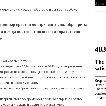
зголемен ризик од ран абортус или раѓање на бебе со
подобар пристап до скринингот, подобра грижа
со цел да постигнат позитивни здравствени
е
 1 од 7 бремености;
роценува дека 20,9 милиони или 16,2% од новородените
ва форма на хипергликемија во бременоста. Околу
 на
гестациски дијабетес
продолжуваат да развиваат тип 2
т години по породувањето;
ргликемија во бременоста се јавуваат кај жени на возраст
хипергликемија во бременоста биле во земјите во развој
а бремените жени и родилките е ограничен.