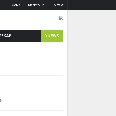
Дома
Маркетинг
Контакт
ЛЕКАР
0
NEWS
or: