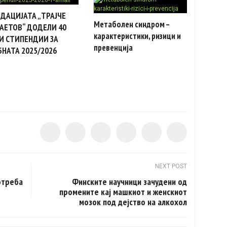
ДАЦИЈАТА „ТРАЈЧЕ
Метаболен синдром –
АЕТОВ“ ДОДЕЛИ 40
карактеристики, ризици и
И СТИПЕНДИИ ЗА
превенција
БНАТА 2025/2026
NEXT POST
отреба
Финските научници зачудени од
промените кај машкиот и женскиот
мозок под дејство на алкохол