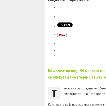
Споделете со пријателите!
Во моментов над 199 милиони жени
се очекува да се зголеми на 313 
Т
емата на овогодишниот Светс
дијабетесот – нашето право 
Кампањата ќе ја промовира важноста н