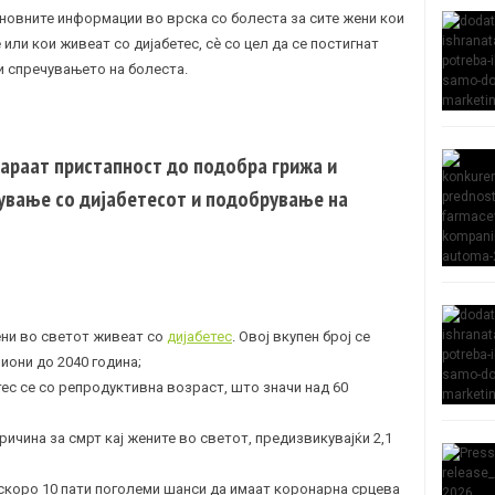
сновните информации во врска со болеста за сите жени кои
 или кои живеат со
дијабетес
, сè со цел да се постигнат
 спречувањето на болеста.
 бараат пристапност до подобра грижа и
ување со дијабетесот и подобрување на
ни во светот живеат со
дијабетес
. Овој вкупен број се
иони до 2040 година;
тес се со репродуктивна возраст, што значи над 60
ричина за смрт кај жените во светот, предизвикувајќи 2,1
 скоро 10 пати поголеми шанси да имаат коронарна срцева