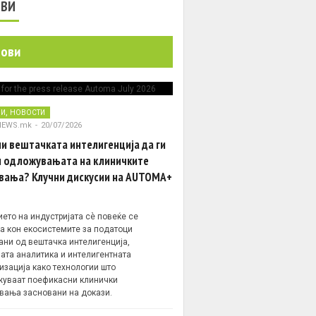
ОВИ
нови
,
НИ
НОВОСТИ
NEWS.mk
-
20/07/2026
и вештачката интелигенција да ги
 одложувањата на клиничките
вања? Клучни дискусии на AUTOMA+
ето на индустријата сè повеќе се
а кон екосистемите за податоци
ани од вештачка интелигенција,
ата аналитика и интелигентната
изација како технологии што
уваат поефикасни клинички
вања засновани на докази.