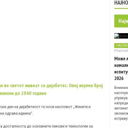
НАЈН
Нај
НАСТА
Pharma
Може л
намали
испиту
2026
 во светот живеат со дијабетес. Овој вкупен број
Внимани
милиони до 2040 година
насочув
управув
напредн
ки ден на дијабетисот го носи насловот „Жените и
автомат
на здрава иднина“.
овозмож
истражу
а достапноста до основните лекови и технологии за