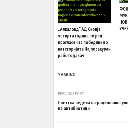
ФОН
МУК
НОВ
УЧЕ
„Алкалоид“ АД Скопје
четврта година по ред
прогласен за победник во
категоријата Најпосакуван
работодавач
SHARING
Post navigation
PREVIOUS POST
Светска недела на рационална уп
на антибиотици