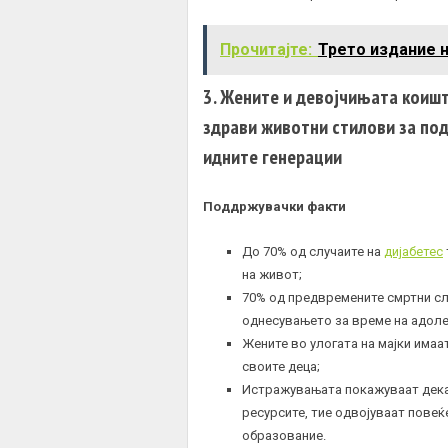
Прочитајте:
Трето издание н
3. Жените и девојчињата коишт
здрави животни стилови за под
идните генерации
Поддржувачки факти
До 70% од случаите на
дијабетес
на живот;
70% од предвремените смртни сл
однесувањето за време на адоле
Жените во улогата на мајки имаа
своите деца;
Истражувањата покажуваат дека 
ресурсите, тие одвојуваат повеќе
образование.