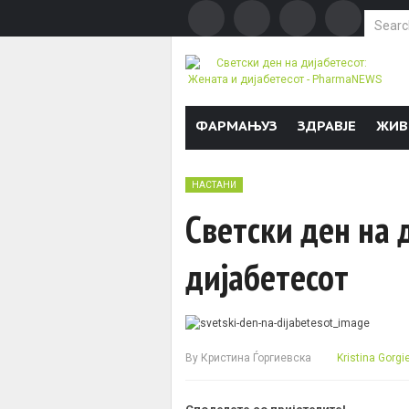
Search f
Skip to content
ФАРМАЊУЗ
ЗДРАВЈЕ
ЖИВ
НАСТАНИ
Светски ден на 
дијабетесот
By
Кристина Ѓоргиевска
Kristina Gorgi