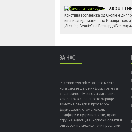
ABOUT TH
Кристина Ѓоргиевска од Скопје е дипло
инспирација: магичната Италија, поез
„Stealing Beauty“ на Бернардо Бертолу
ЗА НАС
Pharmanews.mk е вашето место
кога сакате да се информирате за
здрав живот. Место за сите оние
кои се грижат за своето здравје.
Тимот на лекари и професори,
фармацевти, стоматолози,
педијатри и нутриционисти, нудат
стручна едукација, корисни совети и
одговори на медицински проблеми.