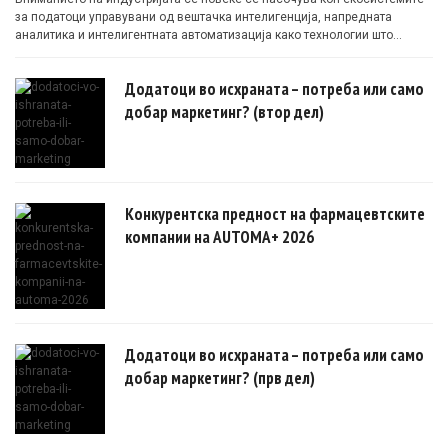
за податоци управувани од вештачка интелигенција, напредната
аналитика и интелигентната автоматизација како технологии што
овозможуваат поефикасни клинички истражувања засновани на
докази.
Додатоци во исхраната – потреба или само
добар маркетинг? (втор дел)
Конкурентска предност на фармацевтските
компании на AUTOMA+ 2026
Додатоци во исхраната – потреба или само
добар маркетинг? (прв дел)