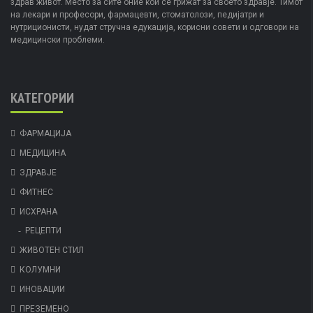
здрав живот. Место за сите оние кои се грижат за своето здравје. Тимот
на лекари и професори, фармацевти, стоматолози, педијатри и
нутриционисти, нудат стручна едукација, корисни совети и одговори на
медицински проблеми.
КАТЕГОРИИ
ФАРМАЦИЈА
МЕДИЦИНА
ЗДРАВЈЕ
ФИТНЕС
ИСХРАНА
РЕЦЕПТИ
ЖИВОТЕН СТИЛ
КОЛУМНИ
ИНОВАЦИИ
ПРЕЗЕМЕНО