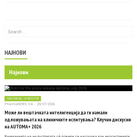
Search for:
НАЈНОВИ
Најнови
,
НАСТАНИ
НОВОСТИ
PharmaNEWS.mk
-
20/07/2026
Може ли вештачката интелигенција да ги намали
одложувањата на клиничките испитувања? Клучни дискусии
на AUTOMA+ 2026
Вниманието на индустријата сè повеќе се насочува кон екосистемите