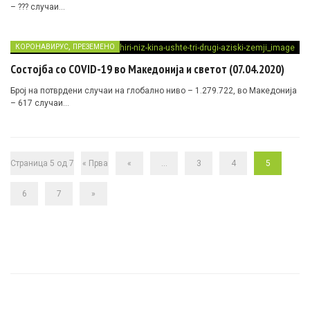
– ??? случаи…
,
КОРОНАВИРУС
ПРЕЗЕМЕНО
Состојба со COVID-19 во Македонија и светот (07.04.2020)
Број на потврдени случаи на глобално ниво – 1.279.722, во Македонија
– 617 случаи…
Страница 5 од 7
« Прва
«
...
3
4
5
6
7
»