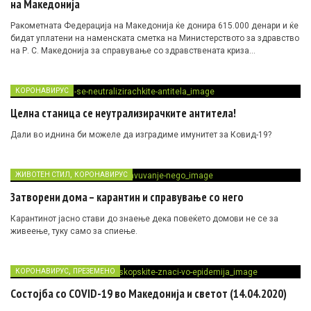
на Македонија
Ракометната Федерација на Македонија ќе донира 615.000 денари и ќе
бидат уплатени на наменската сметка на Министерството за здравство
на Р. С. Македонија за справување со здравствената криза
предизвикана од вирусот Covid-19.
КОРОНАВИРУС
Целна станица се неутрализирачките антитела!
Дали во иднина би можеле да изградиме имунитет за Ковид-19?
,
ЖИВОТЕН СТИЛ
КОРОНАВИРУС
Затворени дома – карантин и справување со него
Карантинот јасно стави до знаење дека повеќето домови не се за
живеење, туку само за спиење.
,
КОРОНАВИРУС
ПРЕЗЕМЕНО
Состојба со COVID-19 во Македонија и светот (14.04.2020)