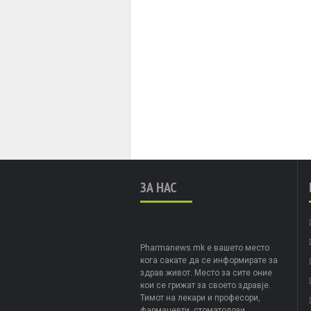
ЗА НАС
Pharmanews.mk е вашето место
кога сакате да се информирате за
здрав живот. Место за сите оние
кои се грижат за своето здравје.
Тимот на лекари и професори,
фармацевти, стоматолози,