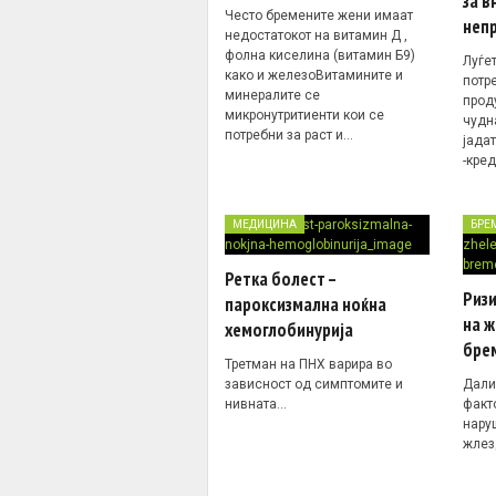
за в
Често бремените жени имаат
неп
недостатокот на витамин Д ,
фолна киселина (витамин Б9)
Луѓе
како и железоВитамините и
потр
минералите се
прод
микронутритиенти кои се
чудн
потребни за раст и…
јадат
-кре
МЕДИЦИНА
БРЕ
Ретка болест –
Риз
пароксизмална ноќна
на ж
хемоглобинурија
бре
Третман на ПНХ варира во
зависност од симптомите и
Дали
нивната…
факт
нару
жлез