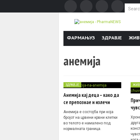
Search f
Skip to content
ФАРМАЊУЗ
ЗДРАВЈЕ
ЖИВ
анемија
ЗДРАВЈЕ
ЖИВ
Анемија кај деца – како да
Прич
се препознае и излечи
чувс
Анемија е состојба при која
Хрон
бројот на црвени крвни клетки
друг
во телото е намалено под
конст
нормалната граница.
чувс
кога