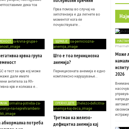
посериозни причини
ретпоставиме дека тоа
Прва помош во случај на
хипотензија е да легнете во
Нај
моментот кога ќе
почувствувате…
НАСТА
МЕНОСТ
ЗДРАВЈЕ
Pharma
Може л
егативна крвна група
Што е тоа пернициозна
намали
ременост
анемија?
испиту
С е тест за крв кој може
Пернициозната анемија е едно
2026
окаже дали имате
комплексно нарушување…
иени антитела за Rh-
Внимани
тивна крв и колкава е…
насочув
управув
напредн
РАНА
СРЕЌНО ДЕТЕ
автомат
овозмож
истражу
Третман на железо-
а абнормалнa потребa
дефицитна анемија кај