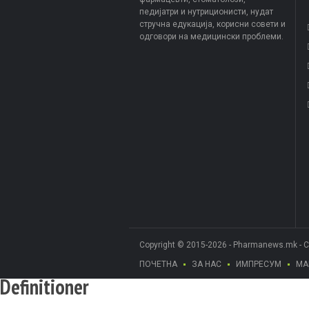
педијатри и нутриционисти, нудат
стручна едукација, корисни совети и
одговори на медицински проблеми.
Copyright © 2015-2026 - Pharmanews.mk - 
ПОЧЕТНА
ЗА НАС
ИМПРЕСУМ
МА
Definitioner