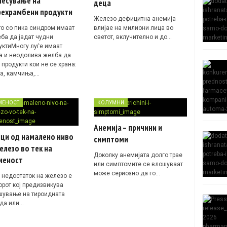
несување на
деца
рехрамбени продукти
Железо-дефицитна анемија
то со пика синдром имаат
влијае на милиони лица во
еба да јадат чудни
светот, вклучително и до…
уктиМногу луѓе имаат
а и неодолива желба да
 продукти кои не се храна:
да, камчиња,…
МЕНОСТ
КОЛУМНИ
Анемија – причини и
ици од намалено ниво
симптоми
елезо во тек на
Доколку анемијата долго трае
меност
или симптомите се влошуваат
може сериозно да го…
 недостаток на железо е
орот кој предизвикува
шување на тироидната
да или…