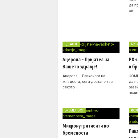
да п
се…
ЗДРАВЈЕ
БРЕ
Ацерола – Пријател на
РХ-н
Вашето здравје!
и б
Ацерола – Еликсирот на
КОМБ
младоста, сега достапен за
да п
секого…
разв
пози
БРЕМЕНОСТ
ИСХ
Микронутритиенти во
Пик
бременоста