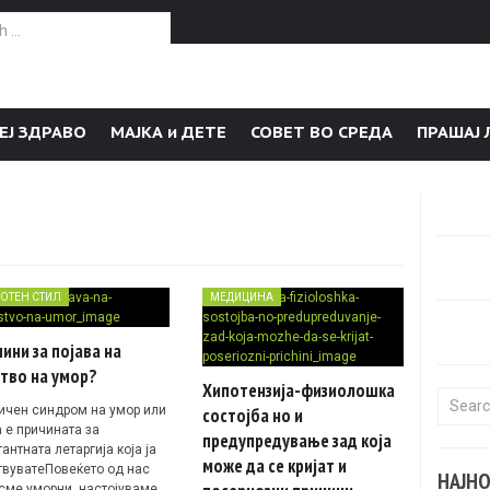
or:
ЕЈ ЗДРАВО
МАЈКА и ДЕТЕ
СОВЕТ ВО СРЕДА
ПРАШАЈ 
ОТЕН СТИЛ
МЕДИЦИНА
ини за појава на
тво на умор?
Хипотензија-физиолошка
Search f
ичен синдром на умор или
состојба но и
а е причината за
предупредување зад коja
антната летаргија која ја
може да се кријат и
твуватеПовеќето од нас
НАЈН
 сме уморни, настојуваме