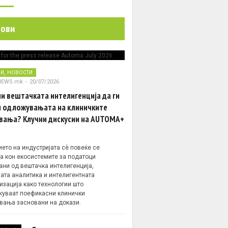
нови
,
НИ
НОВОСТИ
NEWS.mk
-
20/07/2026
и вештачката интелигенција да ги
 одложувањата на клиничките
вања? Клучни дискусии на AUTOMA+
ето на индустријата сè повеќе се
а кон екосистемите за податоци
ани од вештачка интелигенција,
ата аналитика и интелигентната
изација како технологии што
уваат поефикасни клинички
вања засновани на докази.