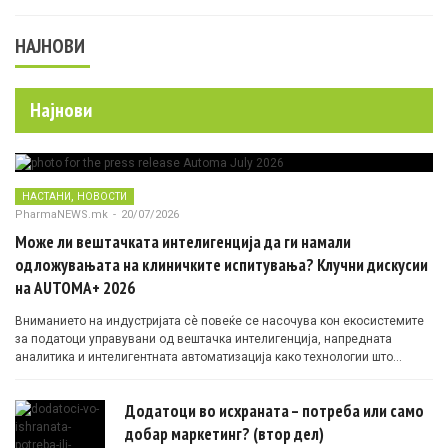
НАЈНОВИ
Најнови
,
НАСТАНИ
НОВОСТИ
PharmaNEWS.mk
-
20/07/2026
Може ли вештачката интелигенција да ги намали
одложувањата на клиничките испитувања? Клучни дискусии
на AUTOMA+ 2026
Вниманието на индустријата сè повеќе се насочува кон екосистемите
за податоци управувани од вештачка интелигенција, напредната
аналитика и интелигентната автоматизација како технологии што
овозможуваат поефикасни клинички истражувања засновани на
докази.
Додатоци во исхраната – потреба или само
добар маркетинг? (втор дел)