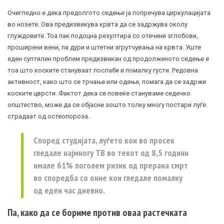
Очигледно е дека предолгото седење ја попречува циркулацијата
во нозете. Ова предизвикува крвта да се задржува околу
глуждовите. Тоа пак подоцна резултира со отечени зглобови,
проширени вени, па дури и штетни згрутчувања на крвта. Уште
еден суптилен проблем предизвикан од продолженото седење е
тоа што коските стануваат послаби и помалку густи. Редовна
активност, како што се трчање или одење, помага да се задржи
коските цврсти. Фактот дека се повеќе стануваме седечко
општество, може да се објасни зошто толку многу постари луѓе
страдаат од остеопороза.
Според студијата, луѓето кои во просек
гледале најмногу ТВ во текот од 8,5 години
имале 61% поголем ризик од прерана смрт
во споредба со оние кои гледале помалку
од еден час дневно.
Па, како да се бориме против оваа растечката