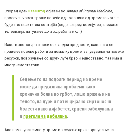
Според еден
извештај
објавен во
Annals of Internal Medicine
,
просечен човек троши повеќе од половина од времето кога е
буден во неактивна состојба (седење пред компјутер, гледање
телевизија, патување до и од работа и сл.)
Иако технологијата носи очигледни предности, како што се
правење повеќе работи за помалку време, зачувување на повеќе
ресурси, поврзување со други луѓе брзо и едноставно, таа има и
многу недостатоци.
Седењето на подолги период на време
може да предизвика проблеми како
хронична болка во грбот, лошо држење на
телото, па дури и потенцијално смртоносни
болести како
дијабетес
, срцеви заболувања
и
преголема дебелина
.
Ако поминувате многу време во седење при извршување на