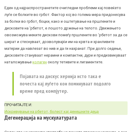
Еден од најраспространетите очигледни проблеми кај повеќето
луѓе се болките во грбот. Фактор кој во голема мера придонесува
за болки во грбот, боцки, како и оштетување на пршлените и
дисковите на ‘рбетот, е лошото држење на телото. Движењето
овозможува меките дискови помеѓу пршлените во ‘рбетот за да се
шират и стеснуваат, дозволувајќи им на крвта и хранливите
материи да навлезат во нив и да ги нахранат. При долго седење,
дисковите стануваат нерамни и компактни, дури и предизвикуваат
наталожување
колаген
околу тетивите и лигаментите.
Појавата на дискус
хернија
исто така е
почеста кај луѓето кои поминуваат подолго
време пред компјутер.
ПРОЧИТАЈТЕ И:
Искривување на рбетот, болест кај денешните деца
Дегенерација на мускулатурата