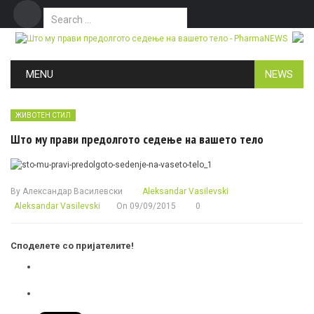
Search for:
Дома
Маркетинг
Контакт
Skip to content
MENU
NEWS
ЖИВОТЕН СТИЛ
Што му прави предолгото седење на вашето тело
By
Александар Василевски
Aleksandar Vasilevski
Aleksandar Vasilevski
On
09/09/2015
0
Споделете со пријателите!