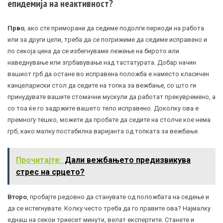
епидемија на неактивност?
Прво
, ако сте приморани да седиме подолги периоди на работа
или за други цели, треба да се погрижиме да седиме исправено и
по секоја цена да се избегнуваме лежење на бирото или
наведнување или згрбавување над тастатурата. Добар начин
вашиот грб да остане во исправена положба е наместо класичен
канцелариски стол да седите на топка за вежбање, со што ги
принудувате вашите стомачни мускули да работат прекувремено, а
со тоа ќе го задржите вашето тело исправено. Доколку ова е
премногу тешко, можете да пробате да седите на столче кое нема
грб, како малку постабилна варијанта од топката за вежбање.
Прочитајте:
Дали вежбањето предизвикува
стрес на срцето?
Второ
, пробајте редовно да станувате од положбата на седење и
да се истегнувате. Колку често треба да го правите ова? Најмалку
еднаш на секои триесет минути, велат експертите. Станете и