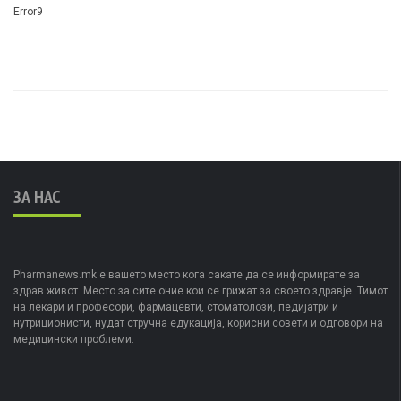
Error9
ЗА НАС
Pharmanews.mk е вашето место кога сакате да се информирате за
здрав живот. Место за сите оние кои се грижат за своето здравје. Тимот
на лекари и професори, фармацевти, стоматолози, педијатри и
нутриционисти, нудат стручна едукација, корисни совети и одговори на
медицински проблеми.