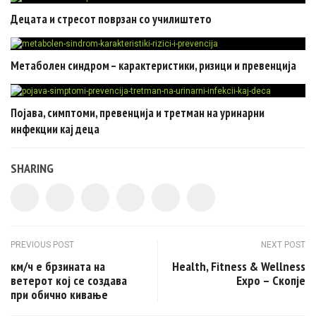
Децата и стресот поврзан со училиштето
Метаболен синдром – карактеристики, ризици и превенција
Појава, симптоми, превенција и третман на уринарни
инфекции кај деца
SHARING
Post navigation
PREVIOUS POST
NEXT POST
км/ч е брзината на
Health, Fitness & Wellness
ветерот кој се создава
Expo – Скопје
при обично кивање