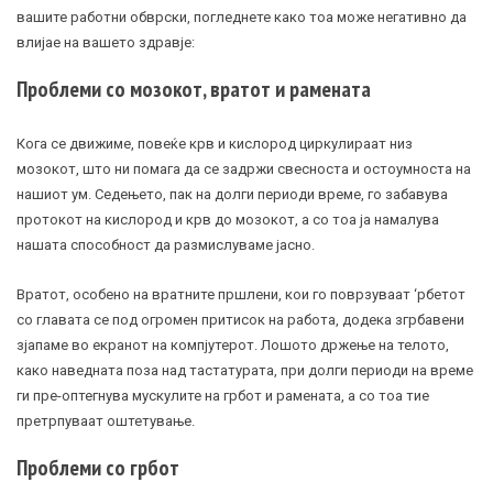
вашите работни обврски, погледнете како тоа може негативно да
влијае на вашето здравје:
Проблеми со мозокот, вратот и рамената
Кога се движиме, повеќе крв и кислород циркулираат низ
мозокот, што ни помага да се задржи свесноста и остоумноста на
нашиот ум. Седењето, пак на долги периоди време, го забавува
протокот на кислород и крв до мозокот, а со тоа ја намалува
нашата способност да размислуваме јасно.
Вратот, особено на вратните пршлени, кои го поврзуваат ‘рбетот
со главата се под огромен притисок на работа, додека згрбавени
зјапаме во екранот на компјутерот. Лошото држење на телото,
како наведната поза над тастатурата, при долги периоди на време
ги пре-оптегнува мускулите на грбот и рамената, а со тоа тие
претрпуваат оштетување.
Проблеми со грбот