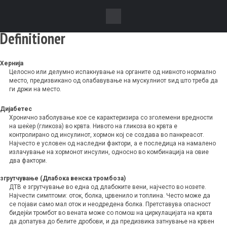
Definitioner
Хернија
Целосно или делумно испакнување на органите од нивното нормално
место, предизвикано од олабавување на мускулниот ѕид што треба да
ги држи на место.
Дијабетес
Хронично заболување кое се карактеризира со зголемени вредности
на шеќер (гликоза) во крвта. Нивото на гликоза во крвта е
контролирано од инсулинот, хормон кој се создава во панкреасот.
Најчесто е условен од наследни фактори, а е последица на намалено
излачување на хормонот инсулин, односно во комбинација на овие
два фактори.
згрутчување (Длабока венска тромбоза)
ДТВ е згрутчување во една од длабоките вени, најчесто во нозете.
Најчести симптоми: оток, болка, црвенило и топлина. Често може да
се појави само мал оток и неодредена болка. Претставува опасност
бидејќи тромбот во вената може со помош на циркулацијата на крвта
да допатува до белите дробови, и да предизвика затнување на крвен