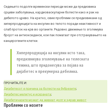
Седењето подолги временски периоди може да предизвика
срцеви заболувања, кардиоваскуларни болести како и рак на
дебелото црево. На кратко, овие проблеми се предизвикани од
хиперпродукцијата на инсулин во телото поради неактивност и
слаб проток на крв во органите. Редовно движење го зголемува
бројот на антиоксиданси, кои пак помагаат при отстранувањето на
канцерогените клетки.
Хиперпродукција на инсулин исто така,
предизвикува зголемување на телесната
тежина, што придонесува за појава на
дијабетес и прекумерна дебелина.
ПРОЧИТАЈТЕ И:
Дијабетесот е причина за болести на бубрезите
;
Дијабетес мелитус и исхраната
;
Дијабетичарите можат да живеат долг и здрав живот
Проблеми со нозете