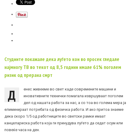
Студиите покажале дека луѓето кои во просек гледале
најмногу ТВ во текот од 8,5 години имале 61% поголем
ризик од прерана смрт
Д
енес живееме во свет каде современите машини и
иновативните технички помагала извршуваат поголем
дел од нашата работа за нас, а со тоа во голема мера ја
елиминираат потребата од физичка работа. И ако притоа знаеме
дека скоро 1/5 од работниците во светски рамки имаат
канцелариска работа која ги принудува луѓето да седат осум или
повеќе часа на ден.