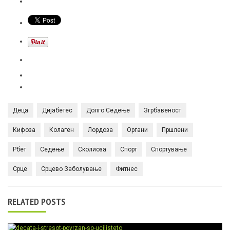
Деца
Дијабетес
Долго Седење
Згрбавеност
Кифоза
Колаген
Лордоза
Органи
Пршлени
Рбет
Седење
Сколиоза
Спорт
Спортување
Срце
Срцево Заболување
Фитнес
RELATED POSTS