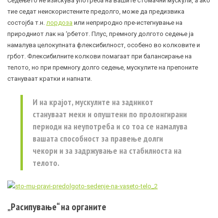
Седењето не изискува употреба на вашите стомачни мускули, а ако
тие седат неискористените предолго, може да предизвика
состојба т.н.
лордоза
или неприродно пре-истегнување на
природниот лак на ‘рбетот. Плус, премногу долгото седење ја
намалува целокупната флексибилност, особено во колковите и
грбот. Флексибилните колкови помагаат при балансирање на
телото, но при премногу долго седење, мускулите на препоните
стануваат кратки и напнати.
И на крајот, мускулите на задникот
стануваат меки и опуштени по пролонгирани
периоди на неупотреба и со тоа се намалува
вашата способност за правење долги
чекори и за задржување на стабилноста на
телото.
„Расипување“ на органите