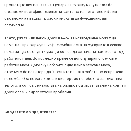
прошетајте низ вашата канцеларија неколку минути. Ова ќе
овозможи постојано тежење на крвта во вашето тело и ќе им
овозможи на вашиот мозок и мускули да функционираат
оптимално.
Трето
, јогата или некои други вежби за истегнување можат да
помогнат при одржување флексибилноста на мускулите и секако
помагаат да се опушти умот, а со тоа да се намали притисокот од
работниот ден. Во последно време се попопуларни стоечките
работни маси. Доколку набавите една ваква стоечка маса,
стоењето ќе ве натера да ја вршите вашата работа во исправена
положба. Ова помага крвта и кислородот слободно да течат низ
телото, а со тоа се намалува на ризикот од
згрутчување
на крвта и
други опасни здравствени проблеми.
Споделете со пријателите!