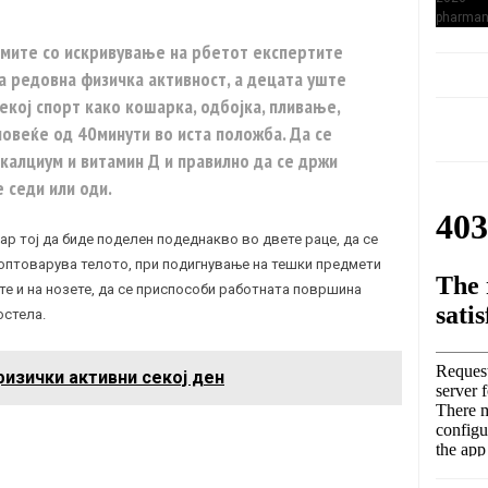
мите со искривување на рбетот експертите
а редовна физичка активност, а децата уште
некој спорт како кошарка, одбојка, пливање,
 повеќе од 40минути во иста положба. Да се
 калциум и витамин Д и правилно да се држи
 седи или оди.
ар тој да биде поделен подеднакво во двете раце, да се
 оптоварува телото, при подигнување на тешки предмети
ете и на нозете, да се приспособи работната површина
остела.
физички активни секој ден