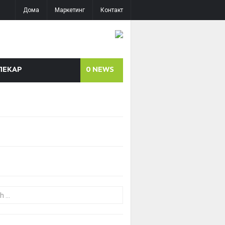
Дома
Маркетинг
Контакт
ЛЕКАР
0
NEWS
or: