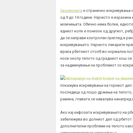
Сколиозата
е странично искривување на
од 9 до 14 години. Најчесто е изразена
момчињата. Обично нема болки, едното 
едниот колк е понизок од другиот, реб
да се направи контролен преглед и рент
искривувањето. Најчесто лекарите преп
враќа рбетниот столб во нормална пол
носи околу телото од градниот кош се 
за надминување на проблемот со искри
покажува искривување на горниот дел на
последица од лошо држење на телото, 
рамена, главата се навалува нанапред 
Ако кај кифозата искривувањето на рб
забележува во долниот дел од рбетот 
дополнителни проблеми на телото како
невромускуларни нарушувања.