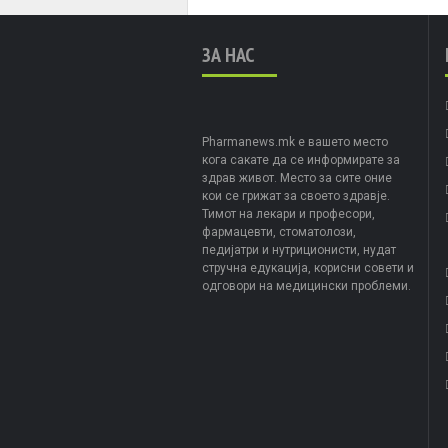
ЗА НАС
Pharmanews.mk е вашето место
кога сакате да се информирате за
здрав живот. Место за сите оние
кои се грижат за своето здравје.
Тимот на лекари и професори,
фармацевти, стоматолози,
педијатри и нутриционисти, нудат
стручна едукација, корисни совети и
одговори на медицински проблеми.