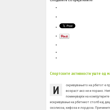
Споделете со пријателите!
Спортските активности уште од м
И
скривувањето на рбетот е пр
возраст ако не и порано. Не
поминувајќи на компјутерите
искривување на рбетниот столб кај дец
сколиоза
,
кифоза
и лордоза. Причините