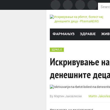
Search f
Skip to content
ФАРМАЊУЗ
ЗДРАВЈЕ
ЖИВ
ЗДРАВЈЕ
Искривување на 
денешните дец
By
Мартин Јаковлески
Martin Jakovles