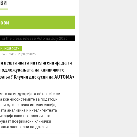
ОВИ
нови
,
НИ
НОВОСТИ
NEWS.mk
-
20/07/2026
и вештачката интелигенција да ги
 одложувањата на клиничките
вања? Клучни дискусии на AUTOMA+
ето на индустријата сè повеќе се
а кон екосистемите за податоци
ани од вештачка интелигенција,
ата аналитика и интелигентната
изација како технологии што
уваат поефикасни клинички
вања засновани на докази.