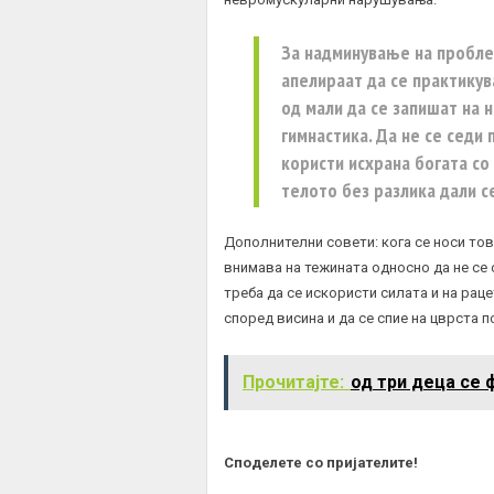
За надминување на пробле
апелираат да се практикув
од мали да се запишат на 
гимнастика. Да не се седи
користи исхрана богата со
телото без разлика дали се
Дополнителни совети: кога се носи тов
внимава на тежината односно да не се
треба да се искористи силата и на рац
според висина и да се спие на цврста п
Прочитајте:
од три деца се 
Споделете со пријателите!