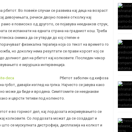
 рбетот. Во повеќе случаи се развива кај деца на возраст
 кај девојчињата, речиси двојно повеќе отколку кај
рамо е повисоко од другото, се појавува нееднаков струк,
рата се испакнати на едната страна на градниот кош. Треба
генска снимка да се утврди до кој степен е
орачуваат физикална терапија која со текот на времето го
ожба, но доколку нема резултати се прави корсет кој се
до долниот дел на рбетот кај колковите. Последен чекор
вувањето е хируршка интервенција.
Рбетот заболен од кифоза
 грбот, давајќи изглед на грпка. Најчесто се јавува како
но може да биде и вродена. Симптомите се нееднакви
како и цврсти тетиви под коленото.
етот е во горниот дел, кај лордозата искривувањето се
кај колковите. Со лордозата можат да се создадат и
 што се мускулната дистрофија, дисплазија на колкот и