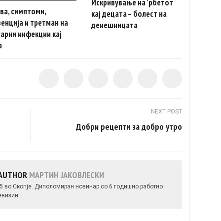
Искривување на ’рбетот
ва, симптоми,
кај децата – болест на
енција и третман на
денешницата
арни инфекции кај
а
NEXT POST
Добри рецепти за добро утро
 AUTHOR
МАРТИН ЈАКОВЛЕСКИ
85 во Скопје. Диполомиран новинар со 6 годишно работно
евизии.