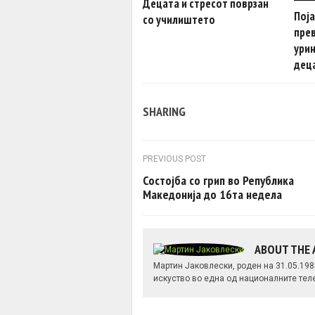
Децата и стресот поврзан
Поја
со училиштето
прев
урин
дец
SHARING
Post navigation
PREVIOUS POST
Состојба со грип во Република
Македонија до 16та недела
ABOUT THE
Мартин Јаковлески, роден на 31.05.19
искуство во една од националните тел