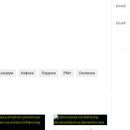
Error9
Error9
Калциум
Кифоза
Лордоза
Рбет
Сколиоза