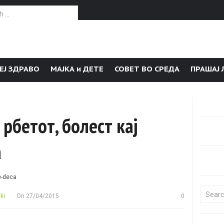
or:
ЕЈ ЗДРАВО
МАЈКА и ДЕТЕ
СОВЕТ ВО СРЕДА
ПРАШАЈ 
рбетот, болест кај
а
Search f
ki
On
27/04/2015
0