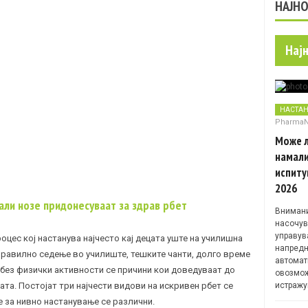
НАЈН
Нај
НАСТА
Pharma
Може л
намали
испиту
2026
али нозе придонесуваат за здрав рбет
Внимани
насочув
управув
оцес кој настанува најчесто кај децата уште на училишна
напредн
правилно седење во училиште, тешките чанти, долго време
автомат
 без физички активности се причини кои доведуваат до
овозмож
ата. Постојат три најчести видови на искривен рбет се
истражу
 за нивно настанување се различни.