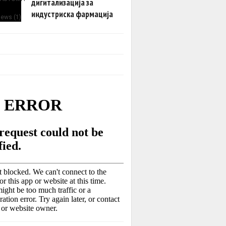
дигитализација за
индустриска фармација