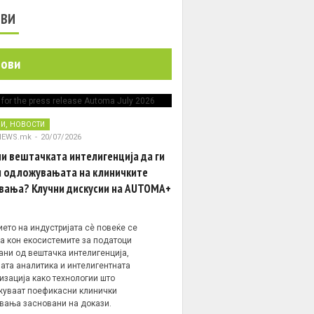
ОВИ
нови
,
НИ
НОВОСТИ
NEWS.mk
-
20/07/2026
и вештачката интелигенција да ги
 одложувањата на клиничките
вања? Клучни дискусии на AUTOMA+
ето на индустријата сè повеќе се
а кон екосистемите за податоци
ани од вештачка интелигенција,
ата аналитика и интелигентната
изација како технологии што
уваат поефикасни клинички
вања засновани на докази.