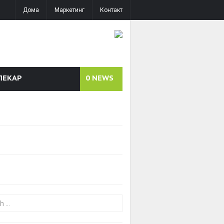
Дома
Маркетинг
Контакт
ЛЕКАР
0
NEWS
or: