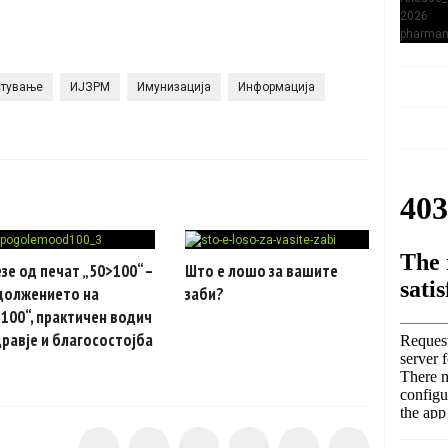
стување
ИЈЗРМ
Имунизација
Информација
зе од печат „50>100“ –
Што е лошо за вашите
должението на
заби?
100“, практичен водич
дравје и благосостојба