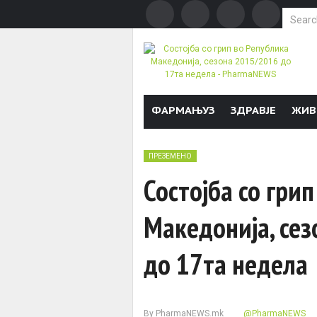
Search f
Skip to content
ФАРМАЊУЗ
ЗДРАВЈЕ
ЖИВ
ПРЕЗЕМЕНО
Состојба со гри
Македонија, се
до 17та недела
By
PharmaNEWS.mk
@PharmaNEWS