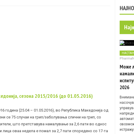
НАЈН
Нај
НАСТА
Pharma
Може л
намали
испиту
2026
кедонија, сезона 2015/2016 (до 01.05.2016)
Внимани
насочув
управув
016 година (25.04 – 01.05.2016), во Република Македонија од
напредн
ни се 75 случаи на грип/заболувања слични на грип, со
автомат
 жители, што претставува намалување за 2,6 пати во однос
овозмож
истражу
и лица оваа недела е помал за 2,7 пати споредено со 17-та