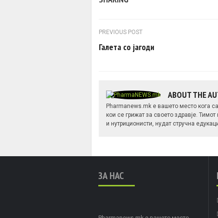
Post navigation
PREVIOUS POST
Галета со јагоди
ABOUT THE A
Pharmanews.mk е вашето место кога са
кои се грижат за своето здравје. Тимот
и нутриционисти, нудат стручна едукац
ЗА НАС