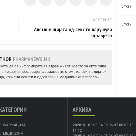
Error9
NEXT POST
Error9
Апстиненцијата од секс го нарушува
здравјето
UTHOR
PHARMANEWS.MK
кате да се информирате за здрав живот. Место за сите оние
 на лекари и професори, фармацевти, стоматолози, педијатри
ија, корисни совети и одговори на медицински проблеми.
КАТЕГОРИИ
АРХИВА
ФАРМАЦИЈА
2026
:
01
02
03
04
05
06
07
08
09
10
11
12
МЕДИЦИНА