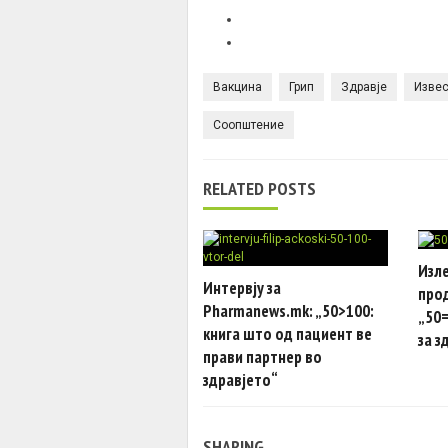
Вакцина
Грип
Здравје
Изве
Соопштение
RELATED POSTS
Изле
Интервју за
про
Pharmanews.mk: „50>100:
„50=
книга што од пациент ве
за з
прави партнер во
здравјето“
SHARING