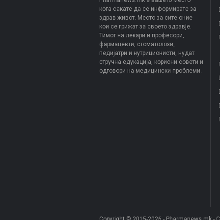
Pharmanews.mk е вашето место
кога сакате да се информирате за
здрав живот. Место за сите оние
кои се грижат за своето здравје.
Тимот на лекари и професори,
фармацевти, стоматолози,
педијатри и нутриционисти, нудат
стручна едукација, корисни совети и
одговори на медицински проблеми.
Copyright © 2015-2026 - Pharmanews.mk - 