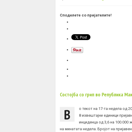
Споделете со пријателите!
Состојба со грип во Република Ма
В
о текот на 17-та недела од 2
8 извештајни единици пријаве
инциденца од 3,6 на 100.000
на минатата недела. Бројот на пријавен