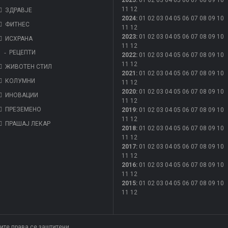
2025
:
01
02
03
04
05
06
07
08
09
10
11
12
ЗДРАВЈЕ
2024
:
01
02
03
04
05
06
07
08
09
10
ФИТНЕС
11
12
2023
:
01
02
03
04
05
06
07
08
09
10
ИСХРАНА
11
12
РЕЦЕПТИ
2022
:
01
02
03
04
05
06
07
08
09
10
11
12
ЖИВОТЕН СТИЛ
2021
:
01
02
03
04
05
06
07
08
09
10
КОЛУМНИ
11
12
2020
:
01
02
03
04
05
06
07
08
09
10
ИНОВАЦИИ
11
12
ПРЕЗЕМЕНО
2019
:
01
02
03
04
05
06
07
08
09
10
11
12
ПРАШАЈ ЛЕКАР
2018
:
01
02
03
04
05
06
07
08
09
10
11
12
2017
:
01
02
03
04
05
06
07
08
09
10
11
12
2016
:
01
02
03
04
05
06
07
08
09
10
11
12
2015
:
01
02
03
04
05
06
07
08
09
10
11
12
Сите права се заштитени