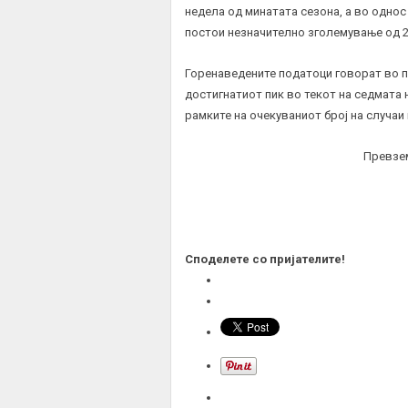
недела од минатата сезона, а во однос
постои незначително зголемување од 2
Горенаведените податоци говорат во п
достигнатиот пик во текот на седмата н
рамките на очекуваниот број на случаи 
Превзе
Споделете со пријателите!