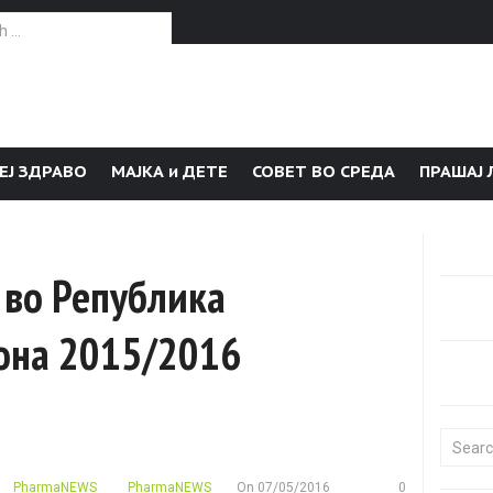
or:
ЕЈ ЗДРАВО
МАЈКА и ДЕТЕ
СОВЕТ ВО СРЕДА
ПРАШАЈ 
п во Република
зона 2015/2016
Search f
PharmaNEWS
PharmaNEWS
On
07/05/2016
0