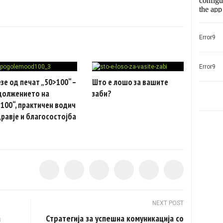
Error9
Error9
зе од печат „50>100“ –
Што е лошо за вашите
должението на
заби?
100“, практичен водич
дравје и благосостојба
NEXT POST
а
Стратегија за успешна комуникација со