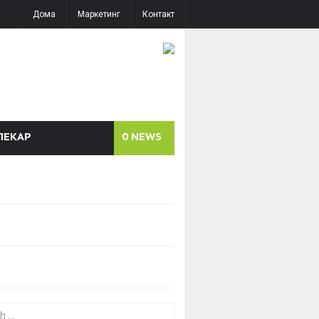
Дома
Маркетинг
Контакт
ЛЕКАР
0
NEWS
or: