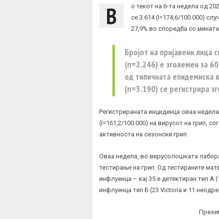
В
о текот на 6-та недела од 202
се 3.614 (I=174,6/100.000) с
27,9% во споредба со минатат
Бројот на пријавени лица 
(n=2.246) е зголемен за 60
од типичната епидемиска к
(n=3.190) се регистрира з
Регистрираната инциденца оваа недела
(I=161,2/100.000) на вирусот на грип, 
активноста на сезонски грип.
Оваа недела, во вирусолошката лаборат
тестирање на грип. Од тестираните мате
инфлуенца – кај 35 е детектиран тип А (
инфлуенца тип Б (23 Victoria и 11 неодр
Презе