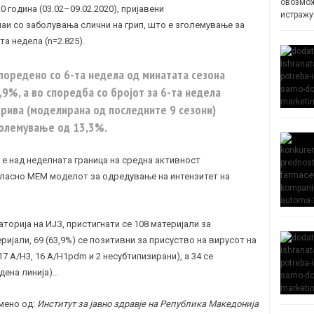
овозмож
0 година (03.02–09.02.2020), пријавени
истражу
лучаи со заболувања слични на грип, што е зголемување за
а недела (n=2.825).
споредено со 6-та недела од минатата сезона
,9%, а во споредба со бројот за 6-та недела
рива (моделирана од последните 9 сезони)
големување од 13,3%.
 е над неделната граница на средна активност
согласно МЕМ моделот за одредување на интензитет на
орија на ИЈЗ, пристигнати се 108 материјали за
ријали, 69 (63,9%) се позитивни за присуство на вирусот на
17 A/H3, 16 A/H1pdm и 2 несубтипизирани), а 34 се
едена линија)…
мено од:
Институт за јавно здравје на Република Македонија