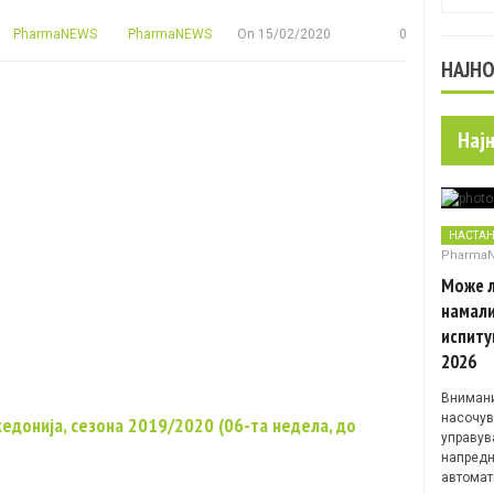
PharmaNEWS
PharmaNEWS
On
15/02/2020
0
НАЈН
Нај
НАСТА
Pharma
Може л
намали
испиту
2026
Внимани
насочув
кедонија, сезона 2019/2020 (06-та недела, до
управув
напредн
автомат