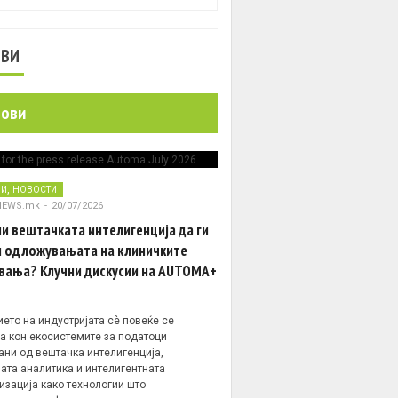
ОВИ
нови
,
НИ
НОВОСТИ
NEWS.mk
-
20/07/2026
и вештачката интелигенција да ги
 одложувањата на клиничките
вања? Клучни дискусии на AUTOMA+
ето на индустријата сè повеќе се
а кон екосистемите за податоци
ани од вештачка интелигенција,
ата аналитика и интелигентната
изација како технологии што