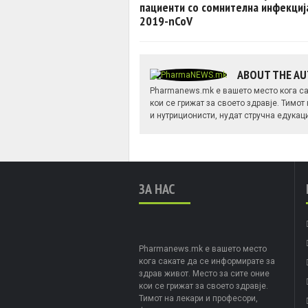
пациенти со сомнителна инфекциј
2019-nCoV
ABOUT THE A
Pharmanews.mk е вашето место кога са
кои се грижат за своето здравје. Тимот
и нутриционисти, нудат стручна едукац
ЗА НАС
Pharmanews.mk е вашето место
кога сакате да се информирате за
здрав живот. Место за сите оние
кои се грижат за своето здравје.
Тимот на лекари и професори,