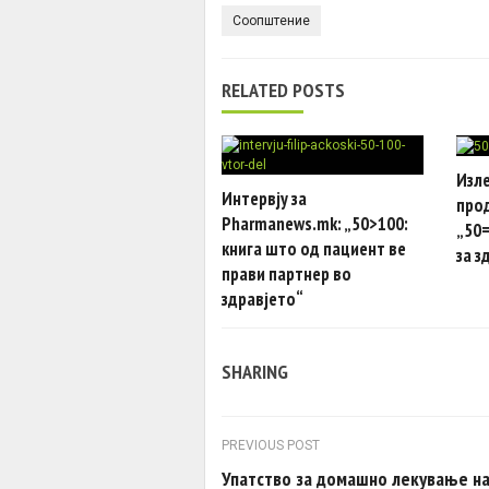
Соопштение
RELATED POSTS
Изле
Интервју за
про
Pharmanews.mk: „50>100:
„50=
книга што од пациент ве
за з
прави партнер во
здравјето“
SHARING
Post navigation
PREVIOUS POST
Упатство за домашно лекување н