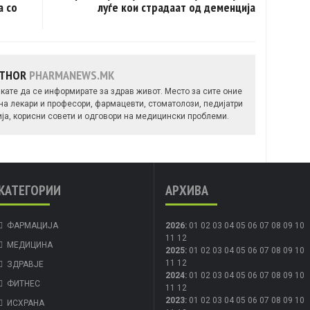
а со
луѓе кои страдаат од деменција
UTHOR
PHARMANEWS.MK
кате да се информирате за здрав живот. Место за сите оние
 на лекари и професори, фармацевти, стоматолози, педијатри
ија, корисни совети и одговори на медицински проблеми.
КАТЕГОРИИ
АРХИВА
ФАРМАЦИЈА
2026
:
01
02
03
04
05
06
07
08
09
10
11
12
МЕДИЦИНА
2025
:
01
02
03
04
05
06
07
08
09
10
11
12
ЗДРАВЈЕ
2024
:
01
02
03
04
05
06
07
08
09
10
ФИТНЕС
11
12
2023
:
01
02
03
04
05
06
07
08
09
10
ИСХРАНА