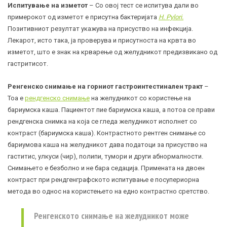
Испитување на изметот
– Со овој тест се испитува дали во
примерокот од изметот е присутна бактеријата
H. Pylori.
Позитивниот резултат укажува на присуство на инфекција.
Лекарот, исто така, ја проверува и присутноста на крвта во
изметот, што е знак на крварење од желудникот предизвикано од
гастритисот.
Ренгенско снимање на горниот гастроинтестинален тракт
–
Тоа е
рендгенско снимање
на желудникот со користење на
бариумска каша. Пациентот пие бариумска каша, а потоа се прави
рендгенска снимка на која се гледа желудникот исполнет со
контраст (бариумска каша). Контрастното рентген снимање со
бариумова каша на желудникот дава податоци за присуство на
гаститис, улкуси (чир), полипи, тумори и други абнормалности.
Снимањето е безболно и не бара седација. Примената на двоен
контраст при рендгенграфското испитување е посупериорна
метода во однос на користењето на едно контрастно сретство.
Ренгенското снимање на желудникот може