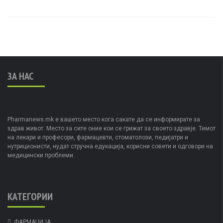
ЗА НАС
Pharmanews.mk е вашето место кога сакате да се информирате за
здрав живот. Место за сите оние кои се грижат за своето здравје. Тимот
на лекари и професори, фармацевти, стоматолози, педијатри и
нутриционисти, нудат стручна едукација, корисни совети и одговори на
медицински проблеми.
КАТЕГОРИИ
ФАРМАЦИЈА