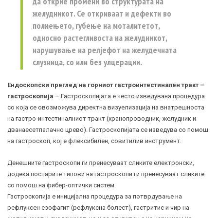
да открие промени во структурата на
желудникот. Се откриваат и дефекти во
полнењето, губење на моталитетот,
односно растегливоста на желудникот,
нарушување на релјефот на желудечната
слузница, со или без улцерации.
Ендоскопски преглед на горниот гастроинтестинален тракт –
гастроскопија
– Гастроскопијата е често изведувана процедура
со која се овозможува директна визуелизација на внатрешноста
на гастро-интестиналниот тракт (хранопроводник, желудник и
дванаесетпалачно црево). Гастроскопијата се изведува со помош
на гастроскоп, кој е флексибилен, совитилив инструмент.
Денешните гастроскопи ги пренесуваат сликите електронски,
додека постарите типови на гастроскопи ги пренесуваат сликите
со помош на фибер-оптички систем.
Гастроскопија е иницијална процедура за потврдување на
рефлуксен езофагит (рефлуксна болест), гастритис и чир на