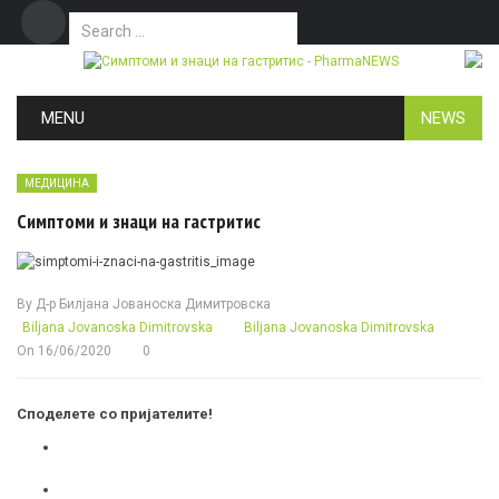
Search for:
Дома
Маркетинг
Контакт
Skip to content
MENU
NEWS
МЕДИЦИНА
Симптоми и знаци на гастритис
By
Д-р Билјана Јованоска Димитровска
Biljana Jovanoska Dimitrovska
Biljana Jovanoska Dimitrovska
On
16/06/2020
0
Споделете со пријателите!