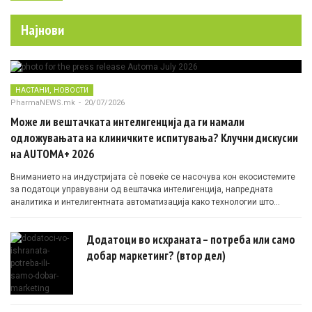
Најнови
,
НАСТАНИ
НОВОСТИ
PharmaNEWS.mk
-
20/07/2026
Може ли вештачката интелигенција да ги намали
одложувањата на клиничките испитувања? Клучни дискусии
на AUTOMA+ 2026
Вниманието на индустријата сè повеќе се насочува кон екосистемите
за податоци управувани од вештачка интелигенција, напредната
аналитика и интелигентната автоматизација како технологии што
овозможуваат поефикасни клинички истражувања засновани на
докази.
Додатоци во исхраната – потреба или само
добар маркетинг? (втор дел)