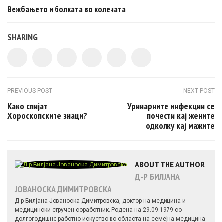
Вежбањето и болката во колената
SHARING
Post navigation
PREVIOUS POST
NEXT POST
Како спијат
Уринарните инфекции се
Хороскопските знаци?
почести кај жените
одколку кај мажите
ABOUT THE AUTHOR
Д-Р БИЛЈАНА
ЈОВАНОСКА ДИМИТРОВСКА
Д-р Билјана Јованоска Димитровска, доктор на медицина и
медицински стручен соработник. Родена на 29.09.1979 со
долгогодишно работно искуство во областа на семејна медицина