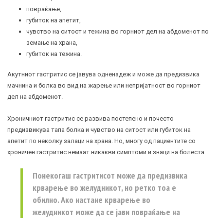
повраќање,
губиток на апетит,
чувство на ситост и тежина во горниот дел на абдоменот по
земање на храна,
губиток на тежина.
Акутниот
гастритис
се јавува одненадеж и може да предизвика
мачнина и болка во вид на жарење или непријатност во горниот
дел на абдоменот.
Хроничниот гастритис се развива постепено и почесто
предизвикува тапа болка и чувство на ситост или губиток на
апетит по неколку залаци на храна. Но, многу од пациентите со
хроничен гастритис немаат никакви симптоми и знаци на болеста.
Понекогаш гастритисот може да предизвика
крварење во желудникот, но ретко тоа е
обилно. Ако настане крварење во
желудникот може да се јави повраќање на