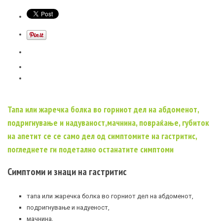
Тапа или жаречка болка во горниот дел на абдоменот,
подригнување и надуваност,мачнина, повраќање, губиток
на апетит се се само дел од симптомите на гастритис,
погледнете ги подетално останатите симптоми
Симптоми и знаци на гастритис
тапа или жаречка болка во горниот дел на абдоменот,
подригнување и надуеност,
мачнина,