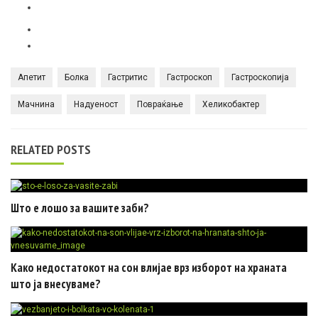
Апетит
Болка
Гастритис
Гастроскоп
Гастроскопија
Мачнина
Надуеност
Повраќање
Хеликобактер
RELATED POSTS
Што е лошо за вашите заби?
Како недостатокот на сон влијае врз изборот на храната
што ја внесуваме?