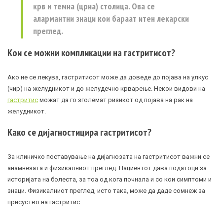
крв и темна (црна) столица. Ова се
алармантни знаци кои бараат итен лекарски
преглед.
Кои се можни компликации на гастритисот?
Ако не се лекува, гастритисот може да доведе до појава на улкус
(чир) на желудникот и до желудечно крварење. Некои видови на
гастритис
можат да го зголемат ризикот од појава на рак на
желудникот.
Како се дијагностицира гастритисот?
За клиничко поставување на дијагнозата на гастритисот важни се
анамнезата и физикалниот преглед. Пациентот дава податоци за
историјата на болеста, за тоа од кога почнала и со кои симптоми и
знаци. Физикалниот преглед, исто така, може да даде сомнеж за
присуство на гастритис.