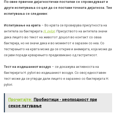
По овие првични дијагностички постапки се спроведуваат и
други испитувања со цел да се постави точната дијагноза. Тие
испитувања се следниве:
Испитување на крвта
– Во крвта се проверува присутноста на
антитела
за бактеријата
H. pylori
. Присуството на антитела значи
дека лицето во текот на животот дошол во контакт со оваа
бактерија, но не значи дека и во моментот е заразен со неа. Со
тестирањето на крвта може да се открие и анемијата, која може да
се јави поради крварењето предизвикано од гастритисот.
Тест на издишаниот воздух
– се докажува активноста на
бактеријата H. pylori во издишаниот воздух. Со овој едноставен
тест може да се утврди дали лицето е заразено со бактеријата H.
pylori.
Прочитајте:
Пробиотици - неопходност при
секое патување