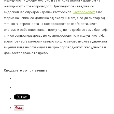
желудникот и дуоденумот, но и за откривање на карцином на
желудникот и хранопроводот. Прегледот се изведува со
ендоскоп, во случајов наречен гастроскоп.
Гастроскопот
е во
форма на цевка, со должина од околу 100 cm, а со дијаметар од 9
mm. Во внатрешноста на гастроскопот се наоѓа оптичкиот
системи и рaботниот канал, преку кој по потреба се зема биопсија
или се сопира крварење во хранопроводот или желудникот. На
врвот се наоѓа камера и светло со што се овозможува директна
виуелизација на слузницата на хранопроводникот, желудникот и
дванаестопалачното црево.
Споделете со пријателите!