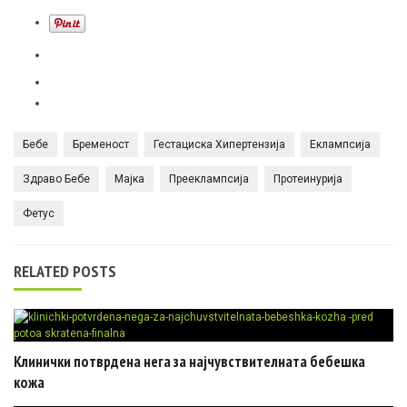
Бебе
Бременост
Гестациска Хипертензија
Еклампсија
Здраво Бебе
Мајка
Прееклампсија
Протеинурија
Фетус
RELATED POSTS
Клинички потврдена нега за најчувствителната бебешка
кожа