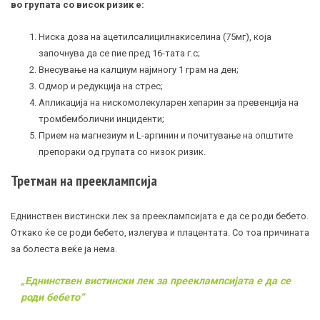
во групата со висок ризик е:
Ниска доза на ацетилсалицилнакиселина (75мг), која
започнува да се пие пред 16-тата г.с;
Внесување на калциум најмногу 1 грам на ден;
Одмор и редукција на стрес;
Апликација на нискомолекуларен хепарин за превенција на
тромбемболични инциденти;
Прием на магнезиум и L-аргинин и почитување на општите
препораки од групата со низок ризик.
Третман на прееклампсија
Еднинствен вистински лек за прееклампсијата е да се роди бебето.
Откако ќе се роди бебето, излегува и плацентата. Со тоа причината
за болеста веќе ја нема.
„Еднинствен вистински лек за прееклампсијата е да се
роди бебето“