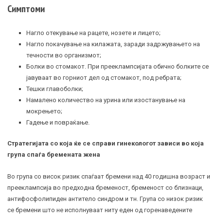
Симптоми
Нагло отекување на рацете, нозете и лицето;
Нагло покачување на килажата, заради задржувањето на
течности во организмот;
Болки во стомакот. При прееклампсијата обично болките се
јавуваат во горниот дел од стомакот, под ребрата;
Тешки главоболки;
Намалено количество на
урина
или изостанување на
мокрењето;
Гадење и повраќање.
Стратегијата со која ќе се справи гинекологот зависи во која
група спаѓа бремената жена
Во група со висок ризик спаѓаат бремени над 40 годишна возраст и
прееклампсија во предходна бременост, бременост со близнаци,
антифосфолипиден антитело синдром и тн. Група со низок ризик
се бремени што не исполнуваат ниту еден од горенаведените