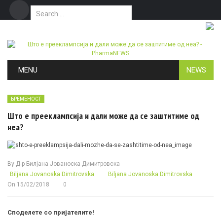
Search for:
Дома
Маркетинг
Контакт
Skip to content
MENU
NEWS
БРЕМЕНОСТ
Што е прееклампсија и дали може да се заштитиме од
неа?
By
Д-р Билјана Јованоска Димитровска
Biljana Jovanoska Dimitrovska
Biljana Jovanoska Dimitrovska
On
15/02/2018
0
Споделете со пријателите!