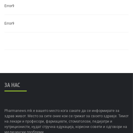
Error9
Error9
ЗА НАС
Pharmanews.mk е вашето место кога сакате да се информирате за
здрав живот. Место за сите оние кои се грижат за своето здравје. Тимот
на лекари и професори, фармацевти, стоматолози, педијатри и
нутриционисти, нудат стручна едукација, корисни совети и одговори на
медицински проблеми.