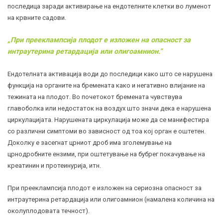
последица заради активирање на ендотелните клетки во луменот
на крвните садови.
„При прееклампсија плодот е изложен на опасност за
интраутерина ретардација или олигоамнион.“
Ендотелната активација води до последици како што се нарушена
функција на органите на бремената како и негативно влијание на
тежината на плодот. Во почетокот бремената чувствува
главоболка или недостаток на воздух што значи дека е нарушена
циркулацијата. Нарушената циркулација може да се манифестира
со различни симптоми во зависност од тоа кој орган е оштетен.
Доколку е засегнат црниот дроб има зголемување на
црнодробните ензими, при оштетување на бубрег покачување на
креатинин и протеинурија, итн.
При прееклампсија плодот е изложен на сериозна опасност за
интраутерина ретардација или олигоамнион (намалена количина на
околуплодовата течност).