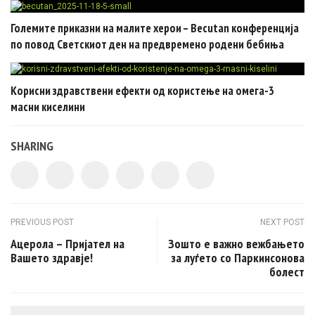
Големите приказни на малите херои – Becutan конференција
по повод Светскиот ден на предвремено родени бебиња
Корисни здравствени ефекти од користење на омега-3
масни киселини
SHARING
Post navigation
PREVIOUS POST
NEXT POST
Ацерола – Пријател на
Зошто е важно вежбањето
Вашето здравје!
за луѓето со Паркинсонова
болест