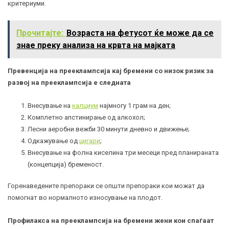
критериуми.
Прочитајте:
Возраста на фетусот ќе може да се
знае преку анализа на крвта на мајката
Превенција на прееклампсија кај бремени со низок ризик за
развој на прееклампсија е следната
Внесување на
калциум
најмногу 1 грам на ден;
Комплетно апстинирање од алкохол;
Лесни аеробни вежби 30 минути дневно и движење;
Одкажување од
цигари
;
Внесување на фолна киселина три месеци пред планираната
(концепција) бременост.
Горенаведените препораки се општи препораки кои можат да
помогнат во нормалното износување на плодот.
Профилакса на прееклампсија на бремени жени кои спаѓаат