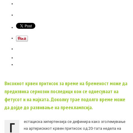
Високиот крвен притисок за време на бременост може да
предизвика сериозни последици кои се однесуваат на
фетусот и на мајката. Доколку трае подолго време може
да дојде до развивање на прееклампсија.
Г
естациска хипертензија се дефинира како зголемување
на артерискиот крвен притисок од 20-тата недела на