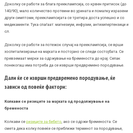
Доколку се работи за блага прееклампсија, со крвен притисок (до
140/90), мало количество протеини во урината и помалку изразени
други симптоми, прееклампсијата се третира доста успешно и со
медикаменти. Тука спаѓаат: магнезиум, инфузии, антихипертензици и
сл.
Доколку се работи за потежок случај на прееклампсија, се врши
хоспитализирање на мајката и постојано се следи состојбата. Се
превземаат мерки за одржување на бременоста до крај. Сепак
понекогаш има потреба да се изврши предвремено породување.
Дали ќе се изврши предвремено породување, ќе
зависи од повеќе фактори:
Колкави се ризиците за мајката од продолжување на
бременоста
Колкави се
ризиците за бебето
, ако се одржи бременоста. Се
смета дека колку повеќе се приближи терминот за породување,