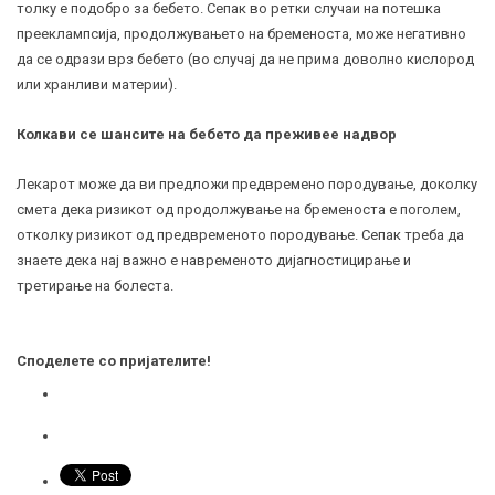
толку е подобро за бебето. Сепак во ретки случаи на потешка
прееклампсија, продолжувањето на бременоста, може негативно
да се одрази врз бебето (во случај да не прима доволно кислород
или хранливи материи).
Колкави се шансите на бебето да преживее надвор
Лекарот може да ви предложи предвремено породување, доколку
смета дека ризикот од продолжување на бременоста е поголем,
отколку ризикот од предвременото породување. Сепак треба да
знаете дека нај важно е навременото дијагностицирање и
третирање на болеста.
Споделете со пријателите!