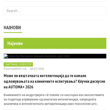
Search for:
НАЈНОВИ
Најнови
,
НАСТАНИ
НОВОСТИ
PharmaNEWS.mk
-
20/07/2026
Може ли вештачката интелигенција да ги намали
одложувањата на клиничките испитувања? Клучни дискусии
на AUTOMA+ 2026
Вниманието на индустријата сè повеќе се насочува кон екосистемите
за податоци управувани од вештачка интелигенција, напредната
аналитика и интелигентната автоматизација како технологии што
овозможуваат поефикасни клинички истражувања засновани на