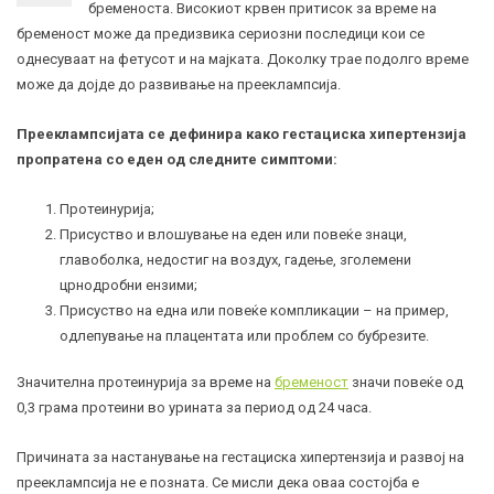
бременоста. Високиот крвен притисок за време на
бременост може да предизвика сериозни последици кои се
однесуваат на фетусот и на мајката. Доколку трае подолго време
може да дојде до развивање на прееклампсија.
Прееклампсијата се дефинира како гестациска хипертензија
пропратена со еден од следните симптоми:
Протеинурија;
Присуство и влошување на еден или повеќе знаци,
главоболка, недостиг на воздух, гадење, зголемени
црнодробни ензими;
Присуство на една или повеќе компликации – на пример,
одлепување на плацентата или проблем со бубрезите.
Значителна протеинурија за време на
бременост
значи повеќе од
0,3 грама протеини во урината за период од 24 часа.
Причината за настанување на гестациска хипертензија и развој на
прееклампсија не е позната. Се мисли дека оваа состојба е