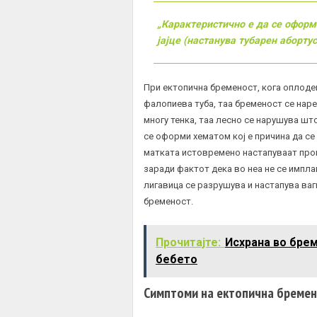
„Карактеристично е да се оформ
јајце (настанува тубарен абортус
При ектопична бременост, кога оплоден
фалопиева туба, таа бременост се наре
многу тенка, таа лесно се нарушува шт
се оформи хематом кој е причина да се
матката истовремено настапуваат про
заради фактот дека во неа не се импла
лигавица се разрушува и настапува ваг
бременост.
Прочитајте:
Исхрана во брем
бебето
Симптоми на ектопична бреме