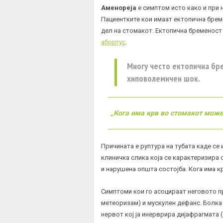
Аменореја
е симптом исто како и при
Пациентките кои имаат ектопична бре
дел на стомакот. Ектопична бременост
абортус
.
Многу често ектопична бре
хиповолемичен
шок
.
„Кога има крв во стомакот може
Причината е руптура на тубата каде се
клиничка слика која се карактеризира с
и нарушена општа состојба. Кога има к
Симптоми кои го асоцираат неговото п
метеоризам) и мускулен дефанс. Болка 
нервот кој ја инерврира дијафрагмата (