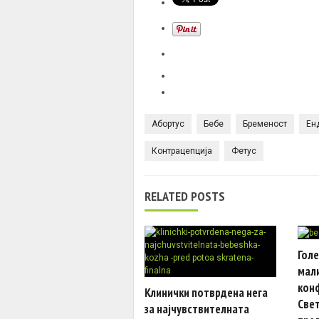
Абортус
Бебе
Бременост
Ен
Контрацепција
Фетус
RELATED POSTS
Голе
мали
кон
Клинички потврдена нега
Свет
за најчувствителната