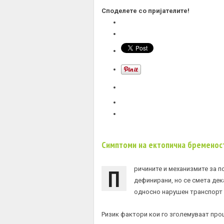
Споделете со пријателите!
Симптоми на ектопична бременос
П
ричините и механизмите за п
дефинирани, но се смета дек
односно нарушен транспорт
Ризик фактори кои го зголемуваат про