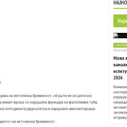
НАЈН
Нај
НАСТА
Pharma
Може л
намали
испиту
2026
т
Внимани
насочув
ојава на
ектопична бременост
, сè уште не се целосно
управув
а имаат врска со нарушена функција на фалопиева туба,
напредн
автомат
 на оплодената
јајце клетка
и нарушено имплантирање.
овозмож
истражу
центот на ектопична бременост :