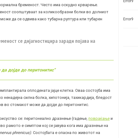
Error9
 нормална бременост. Често има оскудно крварење.
меност соопштуваат за коликообразни болки во долниот
 може да се одвива како тубарна руптура или тубарен
Error9
меност се дијагностицира заради појава на
 да дојде до перитонитис“
 имплантирала оплодената јајце клетка. Оваа состојба има
о ненадејна силна болка, хипотонија,
тахикардија
, бледост
рв во стомакот може да дојде до перитонитис.
рисуство се: перитонеално дразнење (гадење,
повраќање
и
во рамото е симптом кој се јавува кога има дразнење на
nervus phrenicus)
. Состојбата е опасна по животот на