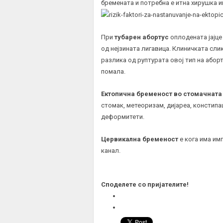
бремената и потребна е итна хирушка и
При
тубарен абортус
оплодената јајце 
од нејзината лигавица. Клиничката слик
разлика од руптурата овој тип на абор
помала.
Ектопична бременост во стомачната
стомак, метеоризам, дијареа, констипа
деформитети.
Цервикална бременост
е кога има им
канал.
Споделете со пријателите!