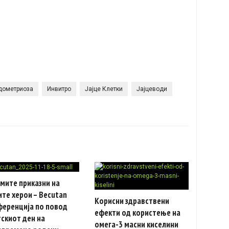
дометриоза
Инвитро
Јајце Клетки
Јајцеводи
мите приказни на
те херои – Becutan
Корисни здравствени
ференција по повод
ефекти од користење на
скиот ден на
омега-3 масни киселини