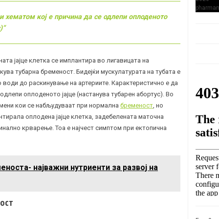
и хематом кој е причина да се одлепи оплоденото
)“
ата јајце клетка се имплантира во лигавицата на
кува тубарна бременост. Бидејќи мускулатурата на тубата е
о води до раскинување на артериите. Карактеристично е да
 одлепи оплоденото јајце (настанува тубарен абортус). Во
мени кои се набљудуваат при нормална
бременост
, но
нтирала оплодена јајце клетка, задебелената маточна
инално крварење. Тоа е најчест симптом при ектопична
еноста- најважни нутриенти за развој на
ност