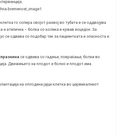
нтервенција.
клетка го сопира својот развој во тубата и се оддвојува
а е атипична – болка со колика и крвав исцедок. За
тус се одвива со подобар тек за пациентката и опасноста е
 празнина
се одвива со гадење, повраќање, болки во
ција. Движењето на плодот е болно и плодот има
плантација на оплодена јајце клетка во цервикалниот