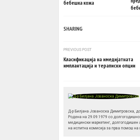
пре
бебешка кожа
беб
SHARING
Post navigation
PREVIOUS POST
Класификација на имедијатната
имплантација и тераписки опции
Д-р Билјана Јованоска Димитровска, д
Родена на 29.09.1979 со долгогодишно
медицински маркетинг, долгогодишен а
на испитна комисија за прва помош на 