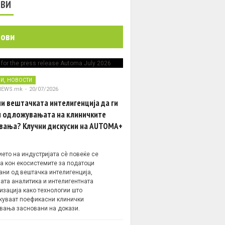
ОВИ
нови
,
НИ
НОВОСТИ
NEWS.mk
-
20/07/2026
и вештачката интелигенција да ги
 одложувањата на клиничките
вања? Клучни дискусии на AUTOMA+
ето на индустријата сè повеќе се
а кон екосистемите за податоци
ани од вештачка интелигенција,
ата аналитика и интелигентната
изација како технологии што
уваат поефикасни клинички
вања засновани на докази.