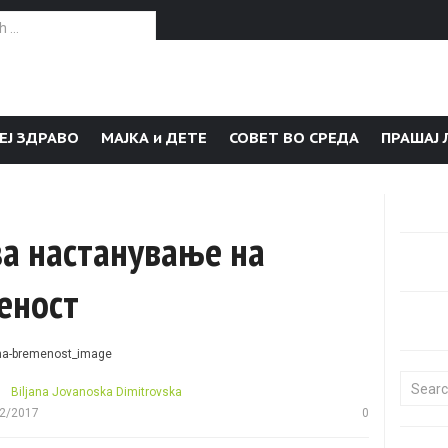
or:
ЕЈ ЗДРАВО
МАЈКА и ДЕТЕ
СОВЕТ ВО СРЕДА
ПРАШАЈ 
за настанување на
еност
Search f
Biljana Jovanoska Dimitrovska
2/2017
0