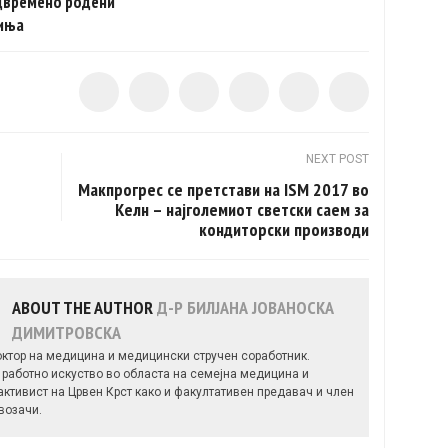
двремено родени
иња
NEXT POST
Макпрогрес се претстави на ISM 2017 во
Келн – најголемиот светски саем за
кондиторски производи
ABOUT THE AUTHOR
Д-Р БИЛЈАНА ЈОВАНОСКА
ДИМИТРОВСКА
октор на медицина и медицински стручен соработник.
 работно искуство во областа на семејна медицина и
ктивист на Црвен Крст како и факултативен предавач и член
возачи.