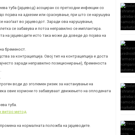
ева туба (
јајцевод
) асоциран со претходни инфекции со
до појава на адхезии или сраснување, при што се нарушува
е наоѓаат во јајцеводот. Заради ова нарушување,
летка се забавува и потоа неправилно се имплантира.
а на јајцеводите исто така може да доведе до појава на
на бременост.
тва за контрацепција. Овој тип на контрацепција е доста
(најчесто заради неправилно позиционирање), бременоста
.
.
троген води до зголемен ризик за настанување на
дека овие хормони го забавуваат движењето на оплодената
ева туба.
н витро метод
.
 промена на нормалната положба на јајцеводите.