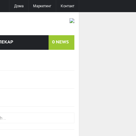
Дома
Маркетинг
Контакт
ЛЕКАР
0
NEWS
or: