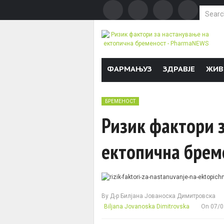
Search f
Skip to content
ФАРМАЊУЗ
ЗДРАВЈЕ
ЖИВ
БРЕМЕНОСТ
Ризик фактори 
ектопична брем
By
Д-р Билјана Јованоска Димитровска
Biljana Jovanoska Dimitrovska
On
07/0