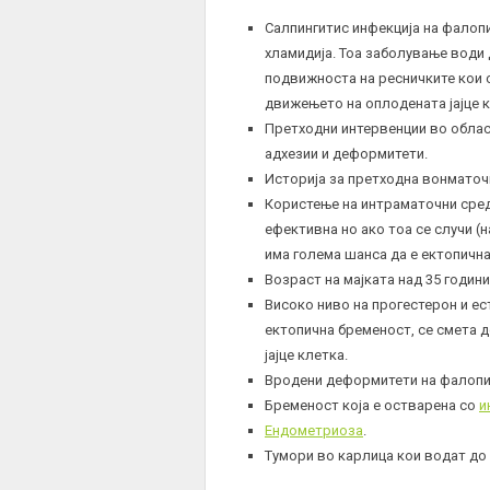
Салпингитис инфекција на фалопи
хламидија. Тоа заболување води 
подвижноста на ресничките кои с
движењето на оплодената јајце к
Претходни интервенции во област
адхезии и деформитети.
Историја за претходна вонматоч
Користење на интраматочни средс
ефективна но ако тоа се случи 
има голема шанса да е ектопична
Возраст на мајката над 35 години
Високо ниво на прогестерон и ес
ектопична бременост, се смета 
јајце клетка.
Вродени деформитети на фалопи
Бременост која е остварена со
и
Ендометриоза
.
Тумори во карлица кои водат до