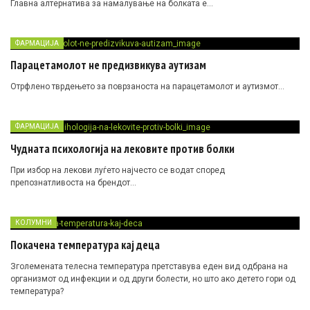
Главна алтернатива за намалување на болката е…
ФАРМАЦИЈА
Парацетамолот не предизвикува аутизам
Отрфлено тврдењето за поврзаноста на парацетамолот и аутизмот…
ФАРМАЦИЈА
Чудната психологија на лековите против болки
При избор на лекови луѓето најчесто се водат според
препознатливоста на брендот…
КОЛУМНИ
Покачена температура кај деца
Зголемената телесна температура претставува еден вид одбрана на
организмот од инфекции и од други болести, но што ако детето гори од
температура?