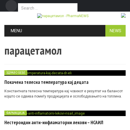
Search for:
Дома
Маркетинг
Контакт
Skip to content
MENU
NEWS
парацетамол
ЗДРАВО БЕБЕ
Покачена телесна температура кај децата
Константната телесна температура кај човекот е резултат на балансот
којшто се одвива помеѓу продукцијата и ослободувањето на топлина.
ФАРМАЦИЈА
Нестероидни анти-инфламаторни лекови – НСАИЛ