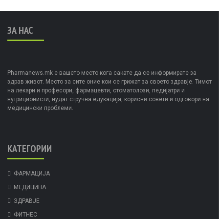
ЗА НАС
Pharmanews.mk е вашето место кога сакате да се информирате за
здрав живот. Место за сите оние кои се грижат за своето здравје. Тимот
на лекари и професори, фармацевти, стоматолози, педијатри и
нутриционисти, нудат стручна едукација, корисни совети и одговори на
медицински проблеми.
КАТЕГОРИИ
ФАРМАЦИЈА
МЕДИЦИНА
ЗДРАВЈЕ
ФИТНЕС