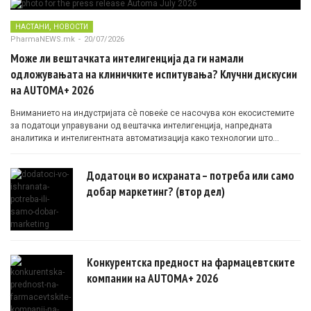
,
НАСТАНИ
НОВОСТИ
PharmaNEWS.mk
-
20/07/2026
Може ли вештачката интелигенција да ги намали
одложувањата на клиничките испитувања? Клучни дискусии
на AUTOMA+ 2026
Вниманието на индустријата сè повеќе се насочува кон екосистемите
за податоци управувани од вештачка интелигенција, напредната
аналитика и интелигентната автоматизација како технологии што
овозможуваат поефикасни клинички истражувања засновани на
докази.
Додатоци во исхраната – потреба или само
добар маркетинг? (втор дел)
Конкурентска предност на фармацевтските
компании на AUTOMA+ 2026