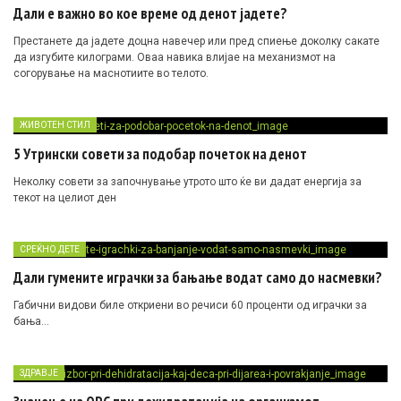
Дали е важно во кое време од денот јадете?
Престанете да јадете доцна навечер или пред спиење доколку сакате
да изгубите килограми. Оваа навика влијае на механизмот на
согорување на маснотиите во телото.
ЖИВОТЕН СТИЛ
5 Утрински совети за подобар почеток на денот
Неколку совети за започнување утрото што ќе ви дадат енергија за
текот на целиот ден
СРЕЌНО ДЕТЕ
Дали гумените играчки за бањање водат само до насмевки?
Габични видови биле откриени во речиси 60 проценти од играчки за
бања…
ЗДРАВЈЕ