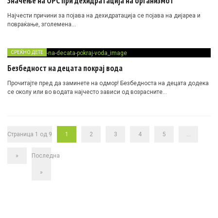
Значење на ОРС при дехидратација на организмот
Најчести причини за појава на дехидратација се појава на дијареа и
повраќање, зголемена…
СРЕЌНО ДЕТЕ
Безбедност на децата покрај вода
Прочитајте пред да заминете на одмор! Безбедноста на децата додека
се околу или во водата најчесто зависи од возрасните…
Страница 1 од 9
1
2
3
4
5
...
»
Последна
»