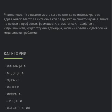
Pharmanews.mk е вашето место кога сакате да се информирате за
здрав живот. Место за сите оние кои се грижат за своето здравје. Тимот
на лекари и професори, фармацевти, стоматолози, педијатри и
нутриционисти, нудат стручна едукација, корисни совети и одговори на
медицински проблеми.
КАТЕГОРИИ
ФАРМАЦИЈА
МЕДИЦИНА
ЗДРАВЈЕ
ФИТНЕС
ИСХРАНА
РЕЦЕПТИ
ЖИВОТЕН СТИЛ