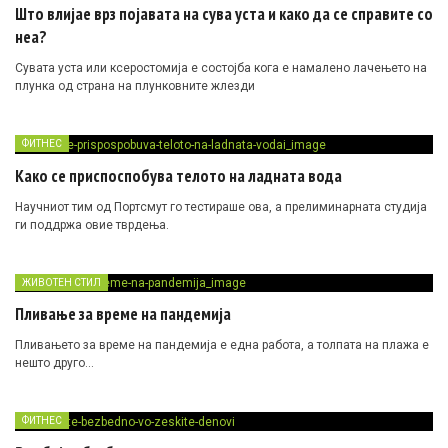
Што влијае врз појавата на сува уста и како да се справите со
неа?
Сувата уста или ксеростомија е состојба кога е намалено лачењето на
плунка од страна на плунковните жлезди
ФИТНЕС
Како се приспоспобува телото на ладната вода
Научниот тим од Портсмут го тестираше ова, а прелиминарната студија
ги поддржа овие тврдења.
ЖИВОТЕН СТИЛ
Пливање за време на пандемија
Пливањето за време на пандемија е една работа, а толпата на плажа е
нешто друго…
ФИТНЕС