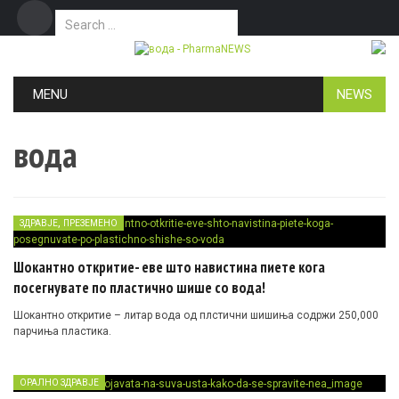
Search for:
Дома
Маркетинг
Контакт
Skip to content
MENU
NEWS
вода
,
ЗДРАВЈЕ
ПРЕЗЕМЕНО
Шокантно откритие- еве што навистина пиете кога
посегнувате по пластично шише со вода!
Шокантно откритие – литар вода од плстични шишиња содржи 250,000
парчиња пластика.
ОРАЛНО ЗДРАВЈЕ