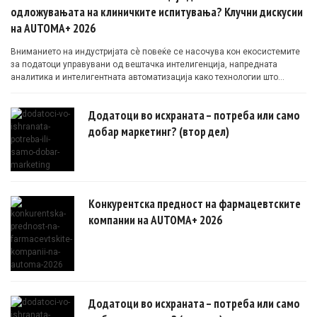
одложувањата на клиничките испитувања? Клучни дискусии
на AUTOMA+ 2026
Вниманието на индустријата сè повеќе се насочува кон екосистемите
за податоци управувани од вештачка интелигенција, напредната
аналитика и интелигентната автоматизација како технологии што
овозможуваат поефикасни клинички истражувања засновани на
докази.
Додатоци во исхраната – потреба или само
добар маркетинг? (втор дел)
Конкурентска предност на фармацевтските
компании на AUTOMA+ 2026
Додатоци во исхраната – потреба или само