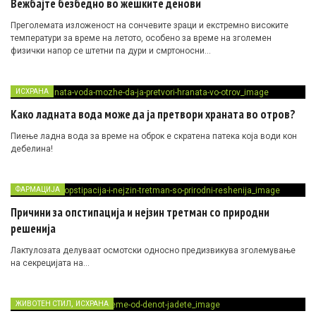
Вежбајте безбедно во жешките денови
Преголемата изложеност на сончевите зраци и екстремно високите
температури за време на летото, особено за време на зголемен
физички напор се штетни па дури и смртоносни…
ИСХРАНА
Како ладната вода може да ја претвори храната во отров?
Пиење ладна вода за време на оброк е скратена патека која води кон
дебелина!
ФАРМАЦИЈА
Причини за опстипација и нејзин третман со природни
решенија
Лактулозата делуваат осмотски односно предизвикува зголемување
на секрецијата на…
,
ЖИВОТЕН СТИЛ
ИСХРАНА