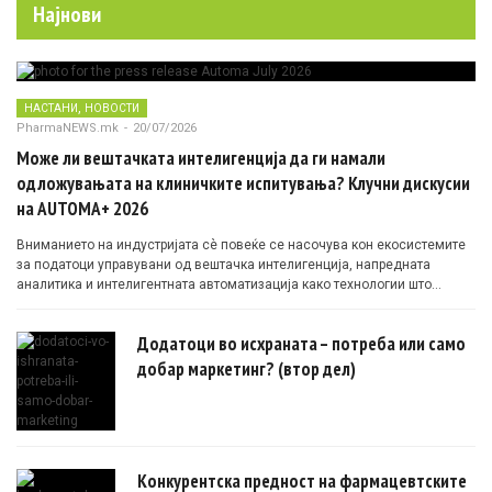
Најнови
,
НАСТАНИ
НОВОСТИ
PharmaNEWS.mk
-
20/07/2026
Може ли вештачката интелигенција да ги намали
одложувањата на клиничките испитувања? Клучни дискусии
на AUTOMA+ 2026
Вниманието на индустријата сè повеќе се насочува кон екосистемите
за податоци управувани од вештачка интелигенција, напредната
аналитика и интелигентната автоматизација како технологии што
овозможуваат поефикасни клинички истражувања засновани на
докази.
Додатоци во исхраната – потреба или само
добар маркетинг? (втор дел)
Конкурентска предност на фармацевтските