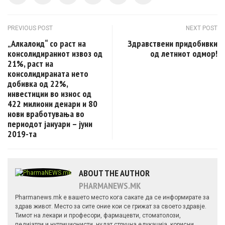
Post navigation
PREVIOUS POST
NEXT POST
„Алкалоид“ со раст на
Здравствени придобивки
консолидираниот извоз од
од летниот одмор!
21%, раст на
консолидираната нето
добивка од 22%,
инвестиции во износ од
422 милиони денари и 80
нови вработувања во
периодот јануари – јуни
2019-та
ABOUT THE AUTHOR
PHARMANEWS.MK
Pharmanews.mk е вашето место кога сакате да се информирате за
здрав живот. Место за сите оние кои се грижат за своето здравје.
Тимот на лекари и професори, фармацевти, стоматолози,
педијатри и нутриционисти, нудат стручна едукација, корисни