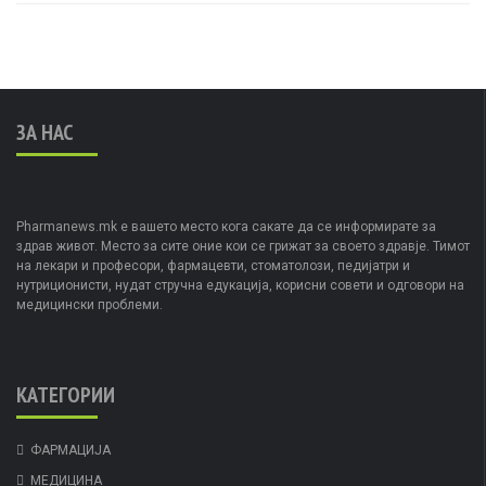
ЗА НАС
Pharmanews.mk е вашето место кога сакате да се информирате за
здрав живот. Место за сите оние кои се грижат за своето здравје. Тимот
на лекари и професори, фармацевти, стоматолози, педијатри и
нутриционисти, нудат стручна едукација, корисни совети и одговори на
медицински проблеми.
КАТЕГОРИИ
ФАРМАЦИЈА
МЕДИЦИНА