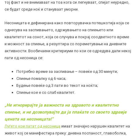
тој факт и не внимаваат на тоа кога си легнуваат, спијат неуредно,
се будат среде ноќ и стануваат уморни.
Несоницата е дефинирана како повторувачка потешкотија која се
однесува на заспивањето, одржувањето на спиењето или
квалитетот на сонот, која се случува и покрај соодветното време
и можност за спиење, а резултира со пореметување на дневните
активности. Вообичаени критериуми по кои се одредува дали некој
пати од
несоница
се:
Потребно време за заспивање – повеќе од 30 минути;
Спиење помалку од 6 часа;
Будење повеќе од 3 пати во текот на ноќта;
Спиење кое е со слаб квалитет.
„Не игнорирајте ја важноста на здравото и квалитетно
спиење, и не дозволувајте да ја плаќате со своето здравје
цената на несоницата!“
Луѓето кои патат од несоница
имаат значајно нарушен квалитет на
живот кој се манифестира преку: дневна поспаност, главоболка,