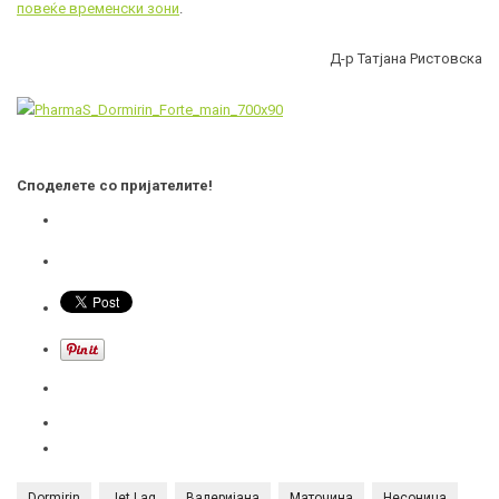
повеќе временски зони
.
Д-р Татјана Ристовска
Споделете со пријателите!
Dormirin
Jet Lag
Валеријана
Маточина
Несоница