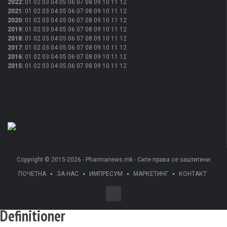
2022
:
01
02
03
04
05
06
07
08
09
10
11
12
2021
:
01
02
03
04
05
06
07
08
09
10
11
12
2020
:
01
02
03
04
05
06
07
08
09
10
11
12
2019
:
01
02
03
04
05
06
07
08
09
10
11
12
2018
:
01
02
03
04
05
06
07
08
09
10
11
12
2017
:
01
02
03
04
05
06
07
08
09
10
11
12
2016
:
01
02
03
04
05
06
07
08
09
10
11
12
2015
:
01
02
03
04
05
06
07
08
09
10
11
12
Copyright © 2015-2026 - Pharmanews.mk - Сите права се заштитени
ПОЧЕТНА
ЗА НАС
ИМПРЕСУМ
МАРКЕТИНГ
КОНТАКТ
Definitioner