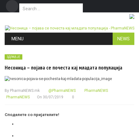
Search for:
Дома
Маркетинг
Контакт
Skip to content
MENU
NEWS
ЗДРАВЈЕ
Несоница – појава се почеста кај младата популација
By
PharmaNEWS.mk
@PharmaNEWS
PharmaNEWS
PharmaNEWS
On
30/07/2019
0
Споделете со пријателите!