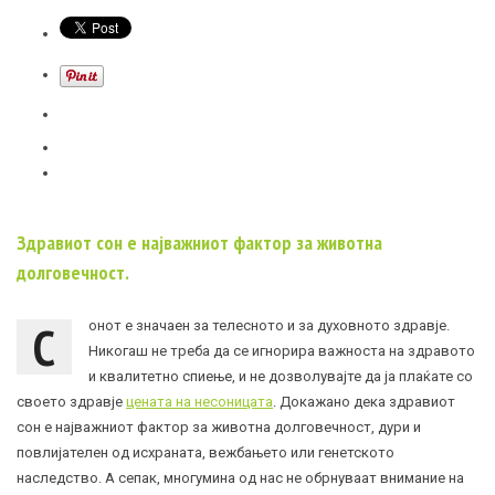
Здравиот сон е најважниот фактор за животна
долговечност.
С
онот е значаен за телесното и за духовното здравје.
Никогаш не треба да се игнорира важноста на здравото
и квалитетно спиење, и не дозволувајте да ја плаќате со
своето здравје
цената на несоницата
. Докажано дека здравиот
сон е најважниот фактор за животна долговечност, дури и
повлијателен од исхраната, вежбањето или генетското
наследство. А сепак, многумина од нас не обрнуваат внимание на