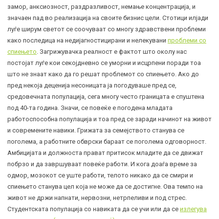
замор, анксиозност, раздразливост, немање концентрација, и
значаен пад во реализација на своите бизнис цели. Стотици илјади
луѓе ширум светот се соочуваат со многу здравствени проблеми
како последица на недијагностицирани и нелекувани
проблеми со
спиењето
. Загрижувачка реалност е фактот што околу нас
постојат луѓе кои секојдневно се уморни и исцрпени поради тоа
што не знаат како да го решат проблемот со спиењето. Ако до
пред некоја деценија несоницата ја погодуваше пред се,
средовечната популација, сега многу често границата е спуштена
под 40-та година. Значи, се повеќе е погодена младата
работоспособна популација и тоа пред се заради начинот на живот
и современите навики. Грижата за семејството станува се
поголема, а работните обврски бараат се поголема одговорност.
Амбицијата и должноста прават притисок младите да се движат
побрзо и да завршуваат повеќе работи. И кога доаѓа време за
одмор, мозокот се уште работи, телото никако да се смири и
спиењето станува цел која не може да се достигне. Ова темпо на
живот не држи напнати, нервозни, нетрпеливи и под стрес.
Студентската популација со навиката да се учи или да се
излегува