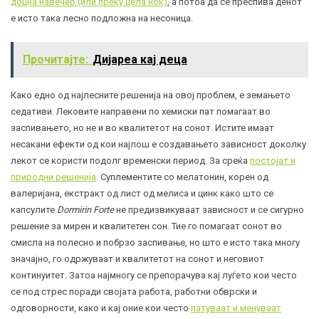
доцна навечер (или преку цела ноќ)
, а потоа да се преспива денот
е исто така лесно подложна на несоница.
Прочитајте:
Дијареа кај деца
Како едно од најлесните решенија на овој проблем, е земањето
седативи. Лековите направени по хемиски пат помагаат во
заспивањето, но не и во квалитетот на сонот. Истите имаат
несакани ефекти од кои најлош е создавањето зависност доколку
лекот се користи подолг временски период. За среќа
постојат и
природни решенија
. Суплементите со мелатонин, корен од
валеријана, екстракт од лист од мелиса и цинк како што се
капсулите
Dormirin Forte
не предизвикуваат зависност и се сигурно
решение за мирен и квалитетен сон. Тие го помагаат сонот во
смисла на полесно и побрзо заспивање, но што е исто така многу
значајно, го одржуваат и квалитетот на сонот и неговиот
континуитет. Затоа најмногу се препорачува кај луѓето кои често
се под стрес поради својата работа, работни обврски и
одговорности, како и кај оние кои често
патуваат и менуваат