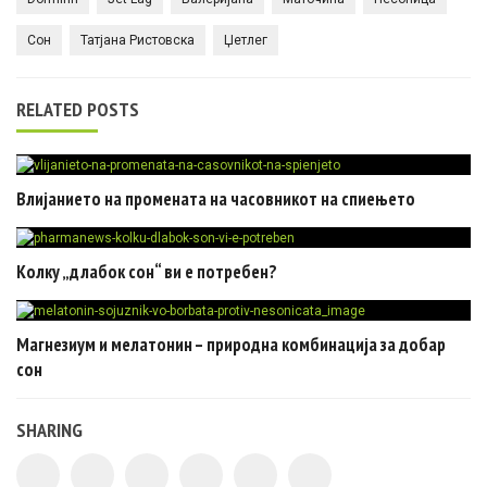
Сон
Татјана Ристовска
Џетлег
RELATED POSTS
Влијанието на промената на часовникот на спиењето
Колку „длабок сон“ ви е потребен?
Магнезиум и мелатонин – природна комбинација за добар
сон
SHARING