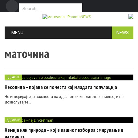
Search for:
Дома
Маркетинг
Контакт
Skip to content
MENU
NEWS
маточина
ЗДРАВЈЕ
Несоница – појава се почеста кај младата популација
Не игнорирајте ја важноста на здравото и квалитетно спиење, и не
дозволувајте…
ЗДРАВЈЕ
Хeмија или природа – кој е вашиот избор за смирување и
несоница