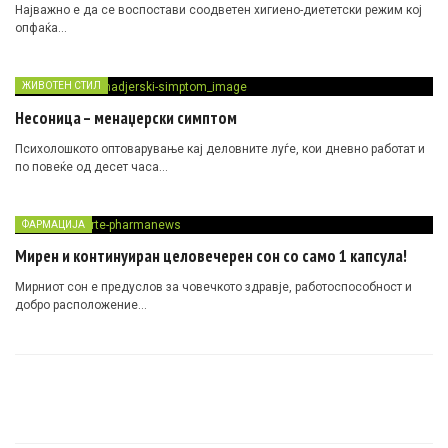
Најважно е да се воспостави соодветен хигиено-диететски режим кој
опфаќа…
ЖИВОТЕН СТИЛ
Несоница – менаџерски симптом
Психолошкото оптоварување кај деловните луѓе, кои дневно работат и
по повеќе од десет часа…
ФАРМАЦИЈА
Мирен и континуиран целовечерен сон со само 1 капсула!
Mирниот сон е предуслов за човечкото здравје, работоспособност и
добро расположение…