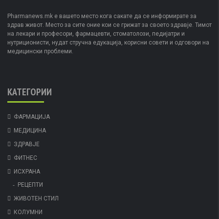
Pharmanews.mk е вашето место кога сакате да се информирате за
здрав живот. Место за сите оние кои се грижат за своето здравје. Тимот
на лекари и професори, фармацевти, стоматолози, педијатри и
нутриционисти, нудат стручна едукација, корисни совети и одговори на
медицински проблеми.
КАТЕГОРИИ
ФАРМАЦИЈА
МЕДИЦИНА
ЗДРАВЈЕ
ФИТНЕС
ИСХРАНА
РЕЦЕПТИ
ЖИВОТЕН СТИЛ
КОЛУМНИ