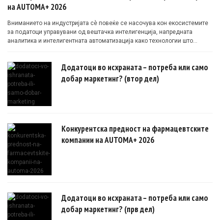
на AUTOMA+ 2026
Вниманието на индустријата сè повеќе се насочува кон екосистемите
за податоци управувани од вештачка интелигенција, напредната
аналитика и интелигентната автоматизација како технологии што
овозможуваат поефикасни клинички истражувања засновани на
докази.
Додатоци во исхраната – потреба или само
добар маркетинг? (втор дел)
Конкурентска предност на фармацевтските
компании на AUTOMA+ 2026
Додатоци во исхраната – потреба или само
добар маркетинг? (прв дел)