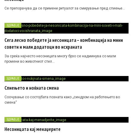
Се препорачува да се примени ритуалот за смирување пред спиење…
ЗДРАВЈЕ
Сега лесно победете ја несоницата – комбинација на мини
совети и мали додатоци во исхраната
За среќа најчесто несоницата многу брзо се надминува со мали
промени во животниот стил…
ЗДРАВЈЕ
Спиењето и ноќната смена
Соочување со состојбата позната како „синдром на работењето во
смена“
ЗДРАВЈЕ
Несоницата кај менаџерите