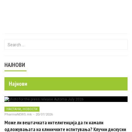
Search for:
НАЈНОВИ
Најнови
,
НАСТАНИ
НОВОСТИ
PharmaNEWS.mk
-
20/07/2026
Може ли вештачката интелигенција да ги намали
одложувањата на клиничките испитувања? Клучни дискусии