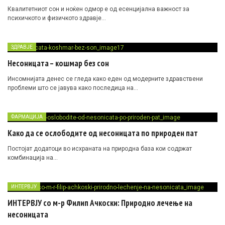
Квалитетниот сон и ноќен одмор е од есенцијална важност за
психичкото и физичкото здравје…
ЗДРАВЈЕ
Несоницата – кошмар без сон
Инсомнијата денес се гледа како еден од модерните здравствени
проблеми што се јавува како последица на…
ФАРМАЦИЈА
Како да се ослободите од несоницата по природен пат
Постојат додатоци во исхраната на природна база кои содржат
комбинација на…
ИНТЕРВЈУ
ИНТЕРВЈУ со м-р Филип Ачкоски: Природно лечење на
несоницата