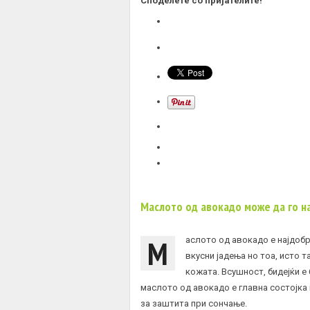
Споделете со пријателите!
Маслото од авокадо може да го на
М
аслото од авокадо е најдобр
вкусни јадења но тоа, исто 
кожата. Всушност, бидејќи е
маслото од авокадо е главна состојка 
за заштита при сончање.