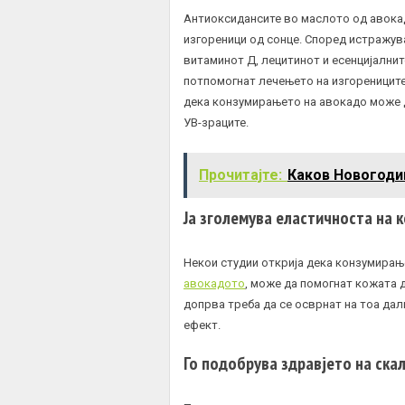
Антиоксидансите во маслото од авока
изгореници од сонце. Според истражува
витаминот Д, лецитинот и есенцијални
потпомогнат лечењето на изгорениците 
дека конзумирањето на авокадо може д
УВ-зраците.
Прочитајте:
Каков Новогоди
Ја зголемува еластичноста на 
Некои студии открија дека конзумирање
авокадото
, може да помогнат кожата д
допрва треба да се осврнат на тоа дал
ефект.
Го подобрува здравјето на ска