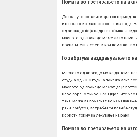
Помага во третирањето на акн
Доколку го оставите краток период на
и потоа го исплакнете со топла вода, 
од авокадо ќе ја задржи нејзината хид
маслото од авокадо може да го намали
воспалителни ефекти кои помагаат во 
Го забрзува заздравувањето на
Маслото од авокадо може да помогне
студија од 2013 година покажа дека ес
маслото од авокадо можат да ја потти
ново сврзно ткиво. Есенцијалните мас
така, може да помагнат во намалување
рани. Меѓутоа, потребни се повеќе сту
користи токму за лекување на рани.
Помага во третирањето на изг