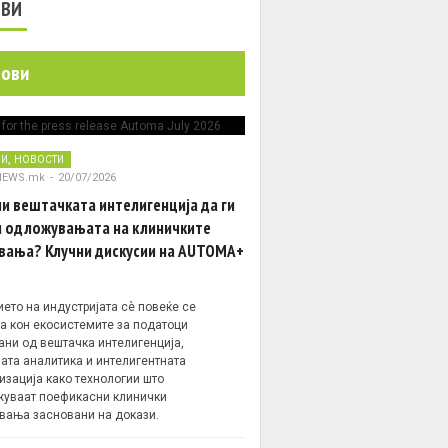
ОВИ
нови
,
НИ
НОВОСТИ
NEWS.mk
-
20/07/2026
и вештачката интелигенција да ги
 одложувањата на клиничките
вања? Клучни дискусии на AUTOMA+
ето на индустријата сè повеќе се
а кон екосистемите за податоци
ани од вештачка интелигенција,
ата аналитика и интелигентната
изација како технологии што
уваат поефикасни клинички
вања засновани на докази.