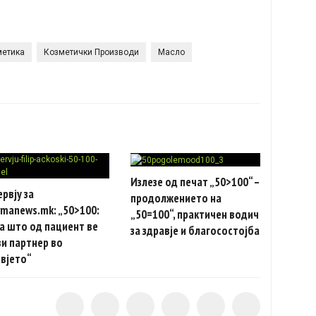
метика
Козметички Производи
Масло
Излезе од печат „50>100“ –
рвју за
продолжението на
manews.mk: „50>100:
„50=100“, практичен водич
а што од пациент ве
за здравје и благосостојба
и партнер во
вјето“