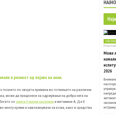
НАЈН
Нај
НАСТА
Pharma
Може л
намали
испиту
2026
мали и ризикот од појава на акни.
Внимани
насочув
управув
о познато по својата примена во готвењето на различни
напредн
така, може да придонесе за одржување на добра нега на
автомат
 богато со
омега-3 масни киселини
и витамини А, Д и Е
овозмож
во многу креми и навлажнувачи за кожа, како и средства
истражу