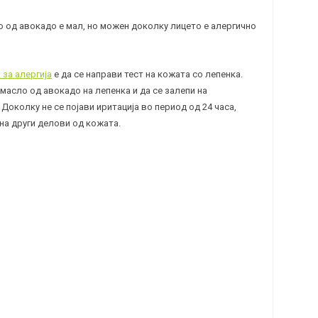
о од авокадо е мал, но можен доколку лицето е алергично
за алергија
е да се направи тест на кожата со лепенка.
масло од авокадо на лепенка и да се залепи на
Доколку не се појави иритација во период од 24 часа,
на други делови од кожата.