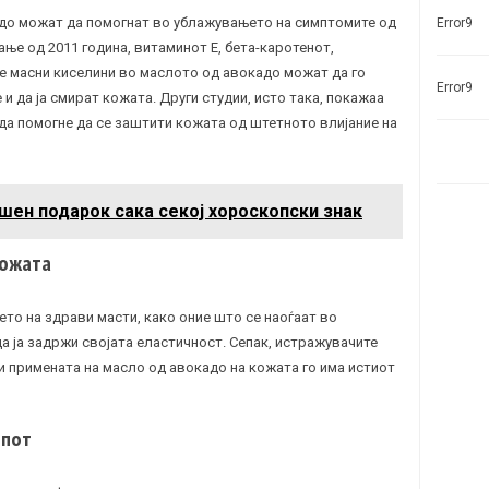
до можат да помогнат во ублажувањето на симптомите од
Error9
ње од 2011 година, витаминот Е, бета-каротенот,
те масни киселини во маслото од авокадо можат да го
Error9
и да ја смират кожата. Други студии, исто така, покажаа
а помогне да се заштити кожата од штетното влијание на
шен подарок сака секој хороскопски знак
кожата
то на здрави масти, како оние што се наоѓаат во
а ја задржи својата еластичност. Сепак, истражувачите
и примената на масло од авокадо на кожата го има истиот
лпот