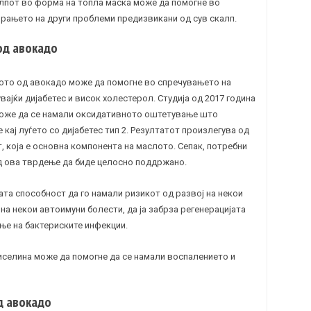
лпот во форма на топла маска може да помогне во
ирањето на други проблеми предизвикани од сув скалп.
од авокадо
то од авокадо може да помогне во спречувањето на
увајќи
дијабетес
и висок
холестерол
. Студија од 2017 година
може да се намали оксидативното оштетување што
кај луѓето со дијабетес тип 2. Резултатот произлегува од
, која е основна компонента на маслото. Сепак, потребни
ед ова тврдење да биде целосно поддржано.
ата способност да го намали ризикот од развој на некои
на некои автоимуни болести, да ја забрза регенерацијата
ње на бактериските инфекции.
киселина може да помогне да се намали воспалението и
д авокадо