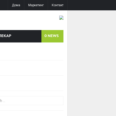
Дома
Маркетинг
Контакт
ЛЕКАР
0
NEWS
or: