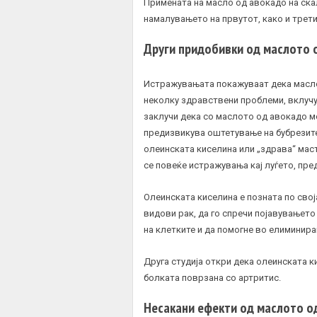
Примената на масло од авокадо на ска
намалувањето на првутот, како и трет
Други придобивки од маслото 
Истражувањата покажуваат дека масло
неколку здравствени проблеми, вклуч
заклучи дека со маслото од авокадо 
предизвикува оштетување на бубрезите 
олеинската киселина или „здрава“ маст
се повеќе истражувања кај луѓето, пр
Олеинската киселина е позната по свој
видови рак, да го спречи појавувањето 
на клетките и да помогне во елиминира
Друга студија откри дека олеинската 
болката поврзана со артритис.
Несакани ефекти од маслото о