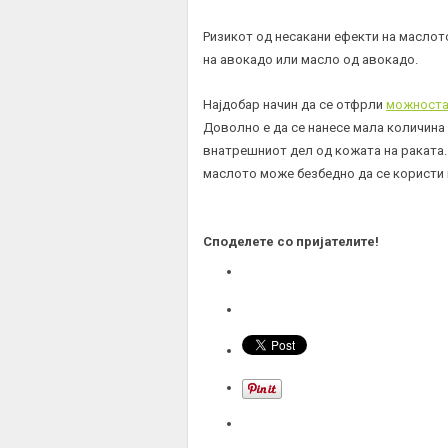
Ризикот од несакани ефекти на маслот
на авокадо или масло од авокадо.
Најдобар начин да се отфрли
можноста 
Доволно е да се нанесе мала количина 
внатрешниот дел од кожата на раката. 
маслото може безбедно да се користи 
Споделете со пријателите!