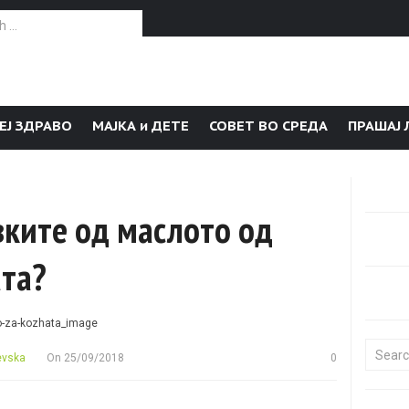
or:
ЕЈ ЗДРАВО
МАЈКА и ДЕТЕ
СОВЕТ ВО СРЕДА
ПРАШАЈ 
вките од маслото од
ата?
Search f
evska
On
25/09/2018
0