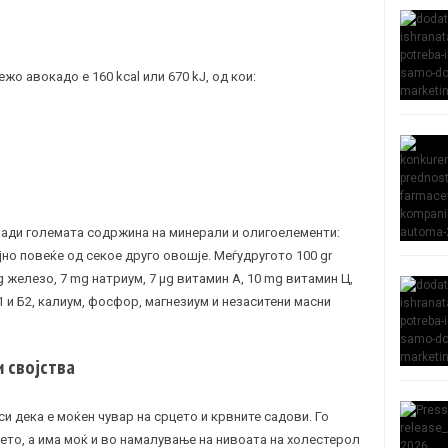
жо авокадо е 160 kcal или 670 kJ, од кои:
ради големата содржина на минерали и олигоелементи:
јно повеќе од секое друго овошје. Меѓудругото 100 gr
 железо, 7 mg натриум, 7 μg витамин А, 10 mg витамин Ц,
1 и Б2, калиум, фосфор, магнезиум и незаситени масни
 својства
си дека е моќен чувар на срцето и крвните садови. Го
ето, а има моќ и во намалување на нивоата на
холестерол