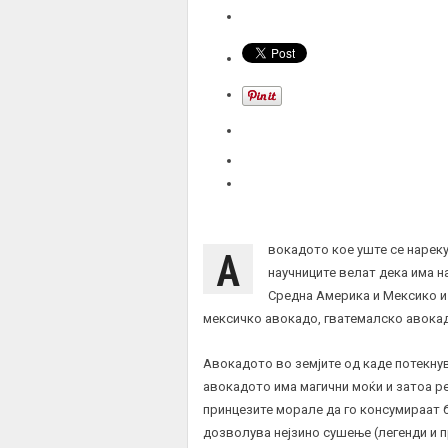
А
вокадото кое уште се нареку
научниците велат дека има н
Средна Америка и Мексико и 
мексичко авокадо, гватемалско авокад
Авокадото во земјите од каде потекну
авокадото има магични моќи и затоа р
принцезите морале да го консумираат б
дозволува нејзино сушење (легенди и п