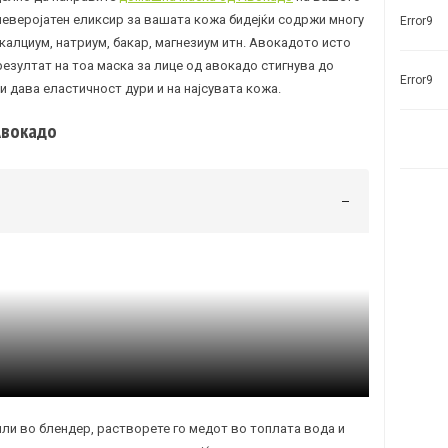
неверојатен еликсир за вашата кожа бидејќи содржи многу
Error9
калциум, натриум, бакар, магнезиум итн. Авокадото исто
 резултат на тоа маска за лице од авокадо стигнува до
Error9
и дава еластичност дури и на најсувата кожа.
Авокадо
или во блендер, растворете го медот во топлата вода и