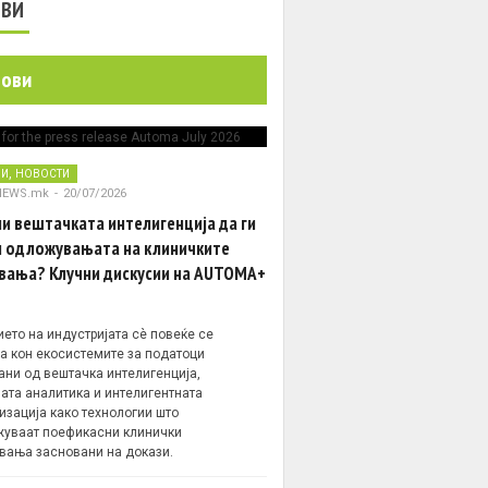
ОВИ
нови
,
НИ
НОВОСТИ
NEWS.mk
-
20/07/2026
и вештачката интелигенција да ги
 одложувањата на клиничките
вања? Клучни дискусии на AUTOMA+
ето на индустријата сè повеќе се
а кон екосистемите за податоци
ани од вештачка интелигенција,
ата аналитика и интелигентната
изација како технологии што
уваат поефикасни клинички
вања засновани на докази.