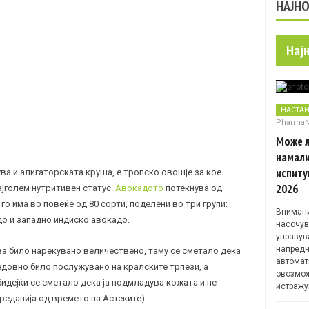
НАЈН
Нај
НАСТА
Pharma
Може л
намали
испиту
ва и алигаторската круша, е тропско овошје за кое
2026
ајголем нутритивен статус.
Авокадото
потекнува од
го има во повеќе од 80 сорти, поделени во три групи:
Внимани
о и западно индиско авокадо.
насочув
управув
напредн
ва било нарекувано величествено, таму се сметало дека
автомат
едовно било послужувано на кралските трпези, а
овозмож
идејќи се сметало дека ја подмладува кожата и не
истражу
реданија од времето на Астеките).