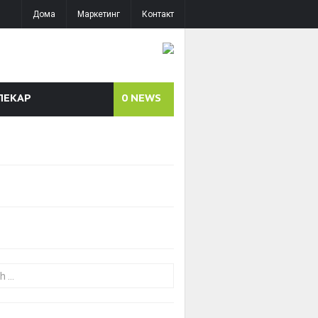
Дома
Маркетинг
Контакт
ЛЕКАР
0
NEWS
or: