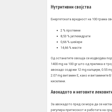
Нутритивни својства
Енергетската вредност на 100 грама све
2 % протеини
8,53 % јаглехидрати
0,66 % шеќери
14,66 % масти
Од останатите овошја се издвојува по
1400 mg на 100 gr што од прилика е тро
авокадо содржи 12 mg калциум, 0.55 mg
2.07 mg витамин Е, како и витамините Б
киселини.
Авокадото и неговите лековити
За авокадото пред се мора да се нагла
регулира притисокот и работата на срц