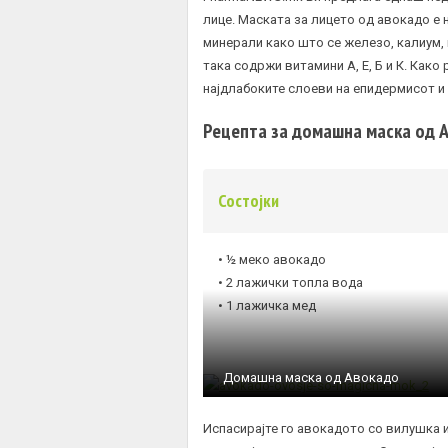
лице. Маската за лицето од авокадо е 
минерали како што се железо, калиум, 
така содржи витамини А, Е, Б и К. Како
најдлабоките слоеви на епидермисот и 
Рецепта за домашна маска од 
Состојки
• ½ меко авокадо
• 2 лажички топла вода
• 1 лажичка мед
Домашна маска од Авокадо
Испасирајте го авокадото со вилушка 