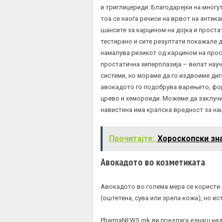
и триглицериди. Благодарејќи на мног
тоа се наоѓа речиси на врвот на антик
шансите за карцином на дојка и проста
тестирано и сите резултати покажале д
намалува ризикот од карцином на прос
простатична хиперплазија – велат нау
системи, но мораме да го издвоиме ди
авокадото го подобрува варењето, фо
црево и хемороиди. Можеме да заклучи
навистина има кралска вредност за на
Прочитајте:
Хороскопски зна
Авокадото во козметиката
Авокадото во голема мера се користи 
(оштетена, сува или зрела кожа), но ис
PharmaNEWS.mk ви предлага еднаш нед