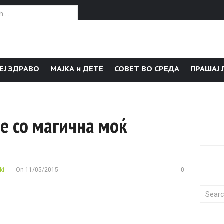
or:
ЕЈ ЗДРАВО
МАЈКА и ДЕТЕ
СОВЕТ ВО СРЕДА
ПРАШАЈ 
е со магична моќ
ki
On
11/05/2015
0
Search f