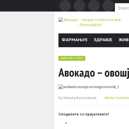
Search f
Skip to content
ФАРМАЊУЗ
ЗДРАВЈЕ
ЖИВ
ЖИВОТЕН СТИЛ
Авокадо – овошј
By
Никола Василевски
Nikola Vasilevs
Споделете со пријателите!