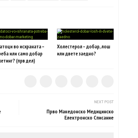
атоци во исхраната –
Холестерол – добар, лош
реба или само добар
или двете заедно?
етинг? (прв дел)
NEXT POST
е
Прво Македонско Медицинско
Електронско Списание