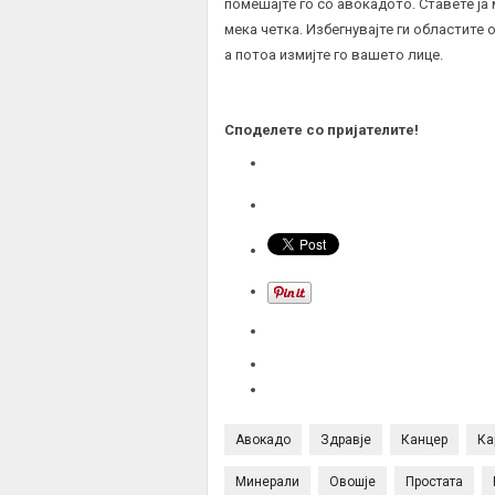
помешајте го со авокадото. Ставете ја
мека четка. Избегнувајте ги областите 
а потоа измијте го вашето лице.
Споделете со пријателите!
Авокадо
Здравје
Канцер
Ка
Минерали
Овошје
Простата