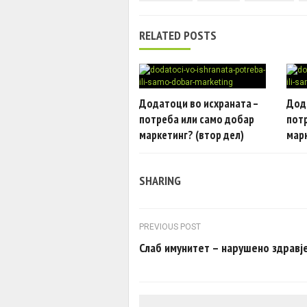
RELATED POSTS
Додатоци во исхраната –
Дод
потреба или само добар
пот
маркетинг? (втор дел)
марк
SHARING
Post navigation
PREVIOUS POST
Слаб имунитет – нарушено здравј