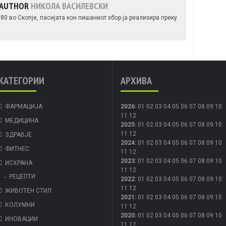
 AUTHOR
НИКОЛА ВАСИЛЕВСКИ
0 во Скопје, пасијата кон пишаниот збор ја реализира преку
КАТЕГОРИИ
АРХИВА
ФАРМАЦИЈА
2026
:
01
02
03
04
05
06
07
08
09
10
11
12
МЕДИЦИНА
2025
:
01
02
03
04
05
06
07
08
09
10
11
12
ЗДРАВЈЕ
2024
:
01
02
03
04
05
06
07
08
09
10
ФИТНЕС
11
12
2023
:
01
02
03
04
05
06
07
08
09
10
ИСХРАНА
11
12
РЕЦЕПТИ
2022
:
01
02
03
04
05
06
07
08
09
10
11
12
ЖИВОТЕН СТИЛ
2021
:
01
02
03
04
05
06
07
08
09
10
КОЛУМНИ
11
12
2020
:
01
02
03
04
05
06
07
08
09
10
ИНОВАЦИИ
11
12