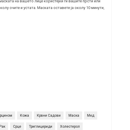
 маската на вашето лице користејќи ги вашите прсти или
околу очите и устата. Маската оставете ја околу 10 минути,
рцином
Кожа
Крвни Садови
Маска
Мед
Рак
Срце
Триглицериди
Холестерол