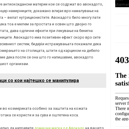
уте антиоксидансни материи кои се содржат во авокадото,
анцер намирниците, докажано влијае врз намалување на
та – велат нутриционистите. Авокадото било многу пати
ека тоа е мелем за простата и освен што двојно го
тата, дава одлични ефкети при лекување на бенигна
чниците. Авокадото има позитивен ефект скоро врз сите
гесивниот систем, бидејќи истражувањата покажале дека
рмирањето на столицата, штити од карцином на дебело
ме дека после се она што го напишавме, авокадото
шиот организам.
ци со кои најтешко се манипулира
и во козмериката особено за заштита на кожата
тотака се користи и за сува и оштетена коса.
елно да направите
домашна маска од Авокадо
на вашето