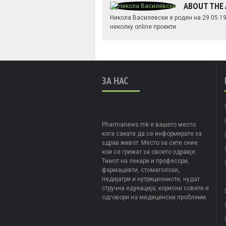
ABOUT THE
Никола Василевски е роден на 29.05.198
неколку online проекти.
ЗА НАС
Pharmanews.mk е вашето место
кога сакате да се информирате за
здрав живот. Место за сите оние
кои се грижат за своето здравје.
Тимот на лекари и професори,
фармацевти, стоматолози,
педијатри и нутриционисти, нудат
стручна едукација, корисни совети и
одговори на медицински проблеми.